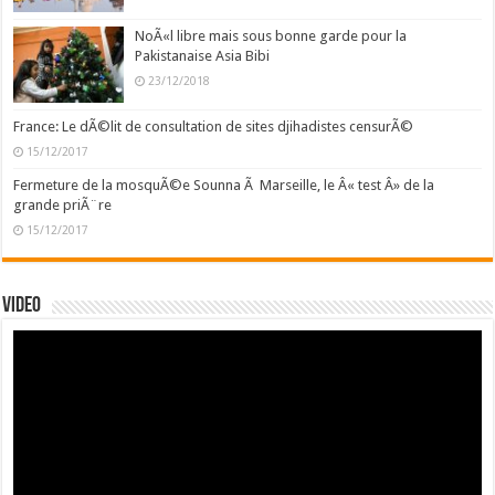
NoÃ«l libre mais sous bonne garde pour la
Pakistanaise Asia Bibi
23/12/2018
France: Le dÃ©lit de consultation de sites djihadistes censurÃ©
15/12/2017
Fermeture de la mosquÃ©e Sounna Ã Marseille, le Â« test Â» de la
grande priÃ¨re
15/12/2017
Video