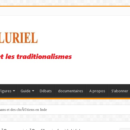
Figures
Guide
Débats
documentaires
A propos
S’abonner
mans et des chrÃ©tiens en Inde