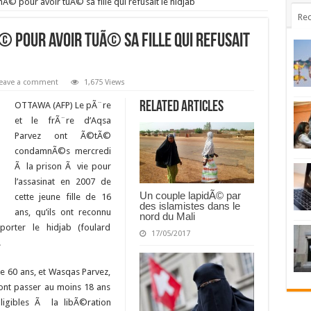
 pour avoir tuÃ© sa fille qui refusait le hidjab
Rec
 pour avoir tuÃ© sa fille qui refusait
eave a comment
1,675 Views
Related Articles
OTTAWA (AFP) Le pÃ¨re
et le frÃ¨re d’Aqsa
Parvez ont Ã©tÃ©
condamnÃ©s mercredi
Ã la prison Ã vie pour
l’assasinat en 2007 de
Un couple lapidÃ© par
cette jeune fille de 16
des islamistes dans le
ans, qu’ils ont reconnu
nord du Mali
porter le hidjab (foulard
17/05/2017
.
 60 ans, et Wasqas Parvez,
ont passer au moins 18 ans
ligibles Ã la libÃ©ration