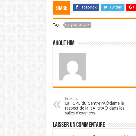
Facebook
Twitter
Share
Tags
AQSA-PARVEZ
About him
Previous
La FCPE du Centre rÃ©clame le
respect de la laÃ¯citÃ© dans les
salles d’examens
Laisser un commentaire