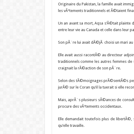
Originaire du Pakistan, la famille avait im
les vÃªtements traditionnels et Ã©taient 
Un an avant sa mort, Aqsa s’Ã©tait plainte 
entre leur vie au Canada et celle dans leur pa
Son pÃ¨re lui avait dÃ©jÃ choisi un mari au Pa
Elle avait aussi racontÃ© au directeur adjoi
traditionnels comme les autres femmes de sa 
craignait la rÃ©action de son pÃ¨re.
Selon des tÃ©moignages prÃ©sentÃ©s pend
jurÃ© sur le Coran qu’il la tuerait si elle re
Mais, aprÃ¨s plusieurs sÃ©ances de consulta
procure des vÃªtements occidentaux.
Elle demandait toutefois plus de libertÃ©, 
qu’elle travaille.