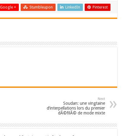
Google +
Stumbleupon
LinkedIn
Pinterest
Next
Soudan: une vingtaine
d’interpellations lors du premier
dÃ©filÃ© de mode mixte