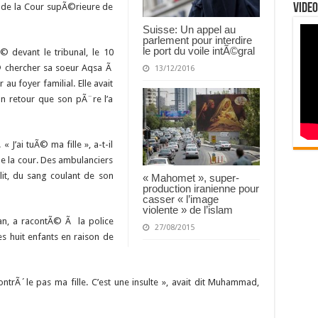
 de la Cour supÃ©rieure de
Video
Suisse: Un appel au
parlement pour interdire
le port du voile intÃ©gral
devant le tribunal, le 10
 chercher sa soeur Aqsa Ã
13/12/2016
au foyer familial. Elle avait
on retour que son pÃ¨re l’a
 J’ai tuÃ© ma fille », a-t-il
e la cour. Des ambulanciers
lit, du sang coulant de son
« Mahomet », super-
production iranienne pour
casser « l’image
violente » de l’islam
, a racontÃ© Ã la police
27/08/2015
s huit enfants en raison de
trÃ´le pas ma fille. C’est une insulte », avait dit Muhammad,