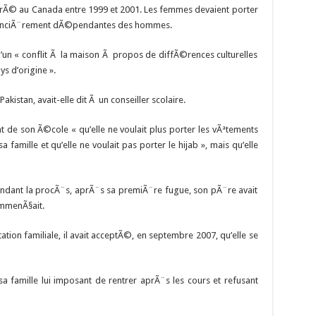
migrÃ© au Canada entre 1999 et 2001. Les femmes devaient porter
financiÃ¨rement dÃ©pendantes des hommes.
d’un « conflit Ã la maison Ã propos de diffÃ©rences culturelles
ys d’origine ».
kistan, avait-elle dit Ã un conseiller scolaire.
nt de son Ã©cole « qu’elle ne voulait plus porter les vÃªtements
famille et qu’elle ne voulait pas porter le hijab », mais qu’elle
ant la procÃ¨s, aprÃ¨s sa premiÃ¨re fugue, son pÃ¨re avait
commenÃ§ait.
tion familiale, il avait acceptÃ©, en septembre 2007, qu’elle se
sa famille lui imposant de rentrer aprÃ¨s les cours et refusant