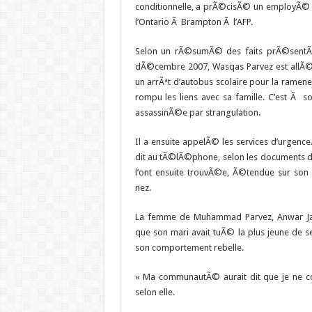
conditionnelle, a prÃ©cisÃ© un employÃ©
l’Ontario Ã Brampton Ã l’AFP.
Selon un rÃ©sumÃ© des faits prÃ©sentÃ© 
dÃ©cembre 2007, Wasqas Parvez est allÃ©
un arrÃªt d’autobus scolaire pour la ramener 
rompu les liens avec sa famille. C’est Ã s
assassinÃ©e par strangulation.
Il a ensuite appelÃ© les services d’urgence. «
dit au tÃ©lÃ©phone, selon les documents d
l’ont ensuite trouvÃ©e, Ã©tendue sur son 
nez.
La femme de Muhammad Parvez, Anwar Jan
que son mari avait tuÃ© la plus jeune de se
son comportement rebelle.
« Ma communautÃ© aurait dit que je ne con
selon elle.