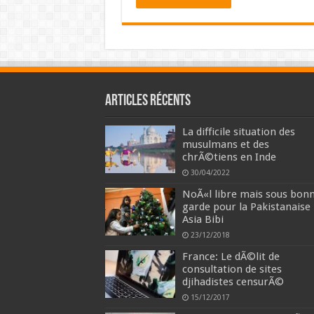
Articles récents
La difficile situation des
musulmans et des
chrÃ©tiens en Inde
30/04/2022
NoÃ«l libre mais sous bon
garde pour la Pakistanaise
Asia Bibi
23/12/2018
France: Le dÃ©lit de
consultation de sites
djihadistes censurÃ©
15/12/2017