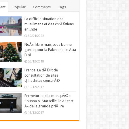
ent
Popular
Comments
Tags
La difficile situation des
musulmans et des chrÃ©tiens
en Inde
30/04/2022
NoÃ«l libre mais sous bonne
garde pour la Pakistanaise Asia
Bibi
23/12/2018
France: Le dÃ©lit de
consultation de sites
djihadistes censurÃ©
15/12/2017
Fermeture de la mosquÃ©e
Sounna Ã Marseille, le Â« test
Â» de la grande priÃ¨re
15/12/2017