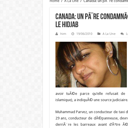
Home
/
A La Une
/
Canada: un pÃ¨re condamnÃ©
Canada: un pÃ¨re condamnÃ©
le hidjab
him
19/06/2010
A La Une
L
avoir tuÃ©e parce qu’elle refusait de 
islamique), a indiquÃ© une source judiciaire
Muhammad Parvez, un conducteur de taxi de
29 ans, conducteur de dÃ©panneuse, devr
derriÃ¨re les barreaux avant d’Ãªtre Ã©