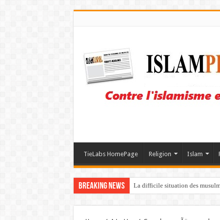
TieLabs HomePage
Religion
Islam
Breaking News
La difficile situation des musul