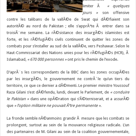
limiter Ã
« quelques
jours »
son offensive
contre les talibans de la vallÃ©e de Swat qui dÃ©fiaient son
autoritÃ© au nord du Pakistan ; elle s’apprÃªte Ã entrer dans sa
troisiÃ¨me semaine. La rÃ©sistance des insurgÃ©s islamistes est
forte, et les rÃ©fugiÃ©s civils continuent de quitter les zones de
combats pour s’installer au sud de la vallÃ©e, vers Peshawar. Selon le
Haut-Commissariat des Nations unies pour les rÃ©fugiÃ©s (HCR), Ã
Islamabad,
« 670 000 personnes »
ont pris le chemin de l’exode.
D’aprÃ¨s les correspondants de la BBC dans les zones occupÃ©es
par les insurgÃ©s, le gouvernement ne contrÃ´le qu’un tiers du
territoire, ce que ce dernier a dÃ©menti. Le premier ministre
Youssouf
Raza
Gilani s’est dÃ©fendu, lundi, devant le Parlement, de
« conduire
le Pakistan »
dans une opÃ©ration qui s’Ã©terniserait, et a assurÃ©
que
« l’option militaire ne pouvait Ãªtre permanente ».
La fronde semble nÃ©anmoins grandir Ã mesure que les combats se
prolongent, surtout au sein de la mouvance religieuse radicale. L’un
des partenaires de M. Gilani au sein de la coalition gouvernementale,