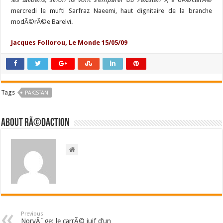
mercredi le mufti
Sarfraz Naeemi
, haut dignitaire de la branche
modÃ©rÃ©e Barelvi.
Jacques Follorou, Le Monde 15/05/09
Tags
PAKISTAN
About RÃ©daction
Previous
NorvÃ¨ge: le carrÃ© juif d’un