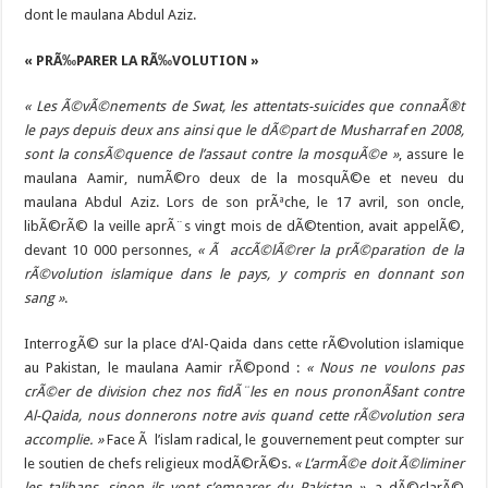
dont le maulana
Abdul Aziz
.
« PRÃ‰PARER LA RÃ‰VOLUTION »
« Les Ã©vÃ©nements de Swat, les attentats-suicides que connaÃ®t
le pays depuis deux ans ainsi que le dÃ©part de Musharraf en 2008,
sont la consÃ©quence de l’assaut contre la mosquÃ©e »
, assure le
maulana Aamir, numÃ©ro deux de la mosquÃ©e et neveu du
maulana Abdul Aziz. Lors de son prÃªche, le 17 avril, son oncle,
libÃ©rÃ© la veille aprÃ¨s vingt mois de dÃ©tention, avait appelÃ©,
devant 10 000 personnes,
« Ã accÃ©lÃ©rer la prÃ©paration de la
rÃ©volution islamique dans le pays, y compris en donnant son
sang »
.
InterrogÃ© sur la place d’Al-Qaida dans cette rÃ©volution islamique
au Pakistan, le maulana Aamir rÃ©pond :
« Nous ne voulons pas
crÃ©er de division chez nos fidÃ¨les en nous prononÃ§ant contre
Al-Qaida, nous donnerons notre avis quand cette rÃ©volution sera
accomplie. »
Face Ã l’islam radical, le gouvernement peut compter sur
le soutien de chefs religieux modÃ©rÃ©s.
« L’armÃ©e doit Ã©liminer
les talibans, sinon ils vont s’emparer du Pakistan »
, a dÃ©clarÃ©