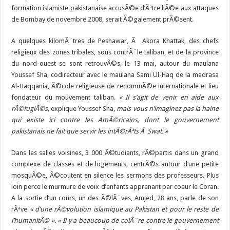
formation islamiste pakistanaise accusÃ©e d’Ãªtre liÃ©e aux attaques
de Bombay de novembre 2008, serait Ã©galement prÃ©sent.
A quelques kilomÃ¨tres de Peshawar, Ã
Akora Khattak
, des chefs
religieux des zones tribales, sous contrÃ´le taliban, et de la province
du nord-ouest se sont retrouvÃ©s, le 13 mai, autour du maulana
Youssef Sha
, codirecteur avec le maulana
Sami Ul-Haq
de la madrasa
Al-Haqqania, Ã©cole religieuse de renommÃ©e internationale et lieu
fondateur du mouvement taliban.
« Il s’agit de venir en aide aux
rÃ©fugiÃ©s,
explique Youssef Sha,
mais vous n’imaginez pas la haine
qui existe ici contre les AmÃ©ricains, dont le gouvernement
pakistanais ne fait que servir les intÃ©rÃªts Ã Swat. »
Dans les salles voisines, 3 000 Ã©tudiants, rÃ©partis dans un grand
complexe de classes et de logements, centrÃ©s autour d’une petite
mosquÃ©e, Ã©coutent en silence les sermons des professeurs. Plus
loin perce le murmure de voix d’enfants apprenant par coeur le Coran.
A la sortie d’un cours, un des Ã©lÃ¨ves, Amjed, 28 ans, parle de son
rÃªve
« d’une rÃ©volution islamique au Pakistan et pour le reste de
l’humanitÃ© ».
« Il y a beaucoup de colÃ¨re contre le gouvernement