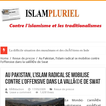
La difficile situation des musulmans et des chrÃ©tiens en Inde
Home
/
Revue de presse
/
Au Pakistan, l’islam radical se mobilise contre
l’offensive dans la vallÃ©e de Swat
Au Pakistan, l’islam radical se mobilise
contre l’offensive dans la vallÃ©e de Swat
RÃ©daction
17/05/2009
Revue de presse
Leave a comment
1,638 Views
(Le Monde)- L’armÃ©e
pakistanaise espÃ©rait