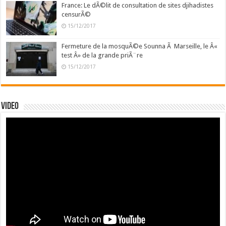
France: Le dÃ©lit de consultation de sites djihadistes
censurÃ©
15/12/2017
Fermeture de la mosquÃ©e Sounna Ã Marseille, le Â«
test Â» de la grande priÃ¨re
15/12/2017
Video