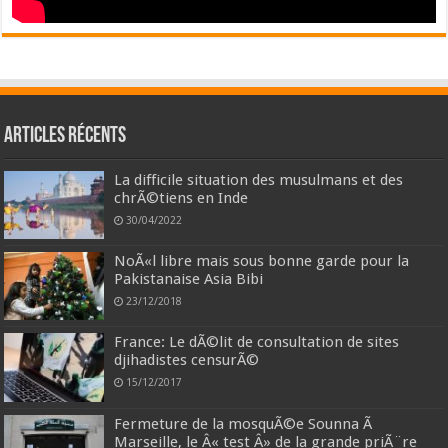
Articles récents
La difficile situation des musulmans et des
chrÃ©tiens en Inde
30/04/2022
NoÃ«l libre mais sous bonne garde pour la
Pakistanaise Asia Bibi
23/12/2018
France: Le dÃ©lit de consultation de sites
djihadistes censurÃ©
15/12/2017
Fermeture de la mosquÃ©e Sounna Ã
Marseille, le Â« test Â» de la grande priÃ¨re