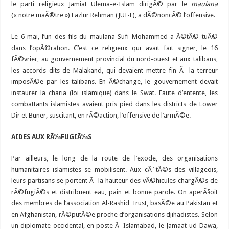
le parti religieux
Jamiat Ulema-e
-Islam dirigÃ© par le
maulana
(« notre maÃ®tre »)
Fazlur Rehman
(JUI-F), a dÃ©noncÃ© l’offensive.
Le 6 mai, l’un des fils du maulana
Sufi Mohammed
a Ã©tÃ© tuÃ©
dans l’opÃ©ration. C’est ce religieux qui avait fait signer, le 16
fÃ©vrier, au gouvernement provincial du nord-ouest et aux talibans,
les accords dits de Malakand, qui devaient mettre fin Ã la terreur
imposÃ©e par les talibans. En Ã©change, le gouvernement devait
instaurer la charia (loi islamique) dans le Swat. Faute d’entente, les
combattants islamistes avaient pris pied dans les districts de
Lower
Dir
et Buner, suscitant, en rÃ©action, l’offensive de l’armÃ©e.
AIDES AUX RÃ‰FUGIÃ‰S
Par ailleurs, le long de la route de l’exode, des organisations
humanitaires islamistes se mobilisent. Aux cÃ´tÃ©s des villageois,
leurs partisans se portent Ã la hauteur des vÃ©hicules chargÃ©s de
rÃ©fugiÃ©s et distribuent eau, pain et bonne parole. On aperÃ§oit
des membres de l’association
Al-Rashid Trust
, basÃ©e au Pakistan et
en Afghanistan, rÃ©putÃ©e proche d’organisations djihadistes. Selon
un diplomate occidental, en poste Ã Islamabad, le Jamaat-ud-Dawa,