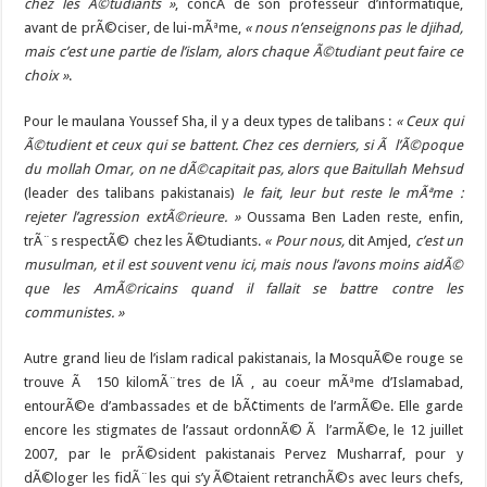
chez les Ã©tudiants »
, concÃ¨de son professeur d’informatique,
avant de prÃ©ciser, de lui-mÃªme,
« nous n’enseignons pas le djihad,
mais c’est une partie de l’islam, alors chaque Ã©tudiant peut faire ce
choix »
.
Pour le maulana Youssef Sha, il y a deux types de talibans :
« Ceux qui
Ã©tudient et ceux qui se battent. Chez ces derniers, si Ã l’Ã©poque
du mollah Omar, on ne dÃ©capitait pas, alors que
Baitullah Mehsud
(leader des talibans pakistanais)
le fait, leur but reste le mÃªme :
rejeter l’agression extÃ©rieure. »
Oussama Ben
Laden reste, enfin,
trÃ¨s respectÃ© chez les Ã©tudiants.
« Pour nous,
dit Amjed,
c’est un
musulman, et il est souvent venu ici, mais nous l’avons moins aidÃ©
que les AmÃ©ricains quand il fallait se battre contre les
communistes. »
Autre grand lieu de l’islam radical pakistanais, la MosquÃ©e rouge se
trouve Ã 150 kilomÃ¨tres de lÃ , au coeur mÃªme d’Islamabad,
entourÃ©e d’ambassades et de bÃ¢timents de l’armÃ©e. Elle garde
encore les stigmates de l’assaut ordonnÃ© Ã l’armÃ©e, le 12 juillet
2007, par le prÃ©sident pakistanais
Pervez Musharraf
, pour y
dÃ©loger les fidÃ¨les qui s’y Ã©taient retranchÃ©s avec leurs chefs,