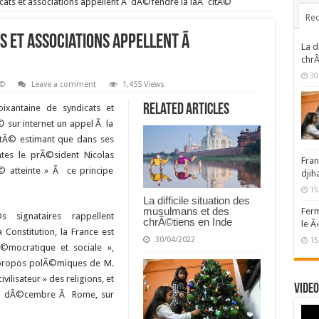
cats et associations appellent Ã dÃ©fendre la laÃ¯citÃ©
Rec
s et associations appellent Ã
La d
chrÃ
30
Ã©
Leave a comment
1,455 Views
Related Articles
xantaine de syndicats et
© sur internet un appel Ã la
itÃ© estimant que dans ses
tes le prÃ©sident Nicolas
Fran
© atteinte » Ã ce principe
djih
15
La difficile situation des
musulmans et des
Ferm
s signataires rappellent
chrÃ©tiens en Inde
le Â
a Constitution, la France est
30/04/2022
15
Ã©mocratique et sociale »,
s propos polÃ©miques de M.
vilisateur » des religions, et
Video
en dÃ©cembre Ã Rome, sur