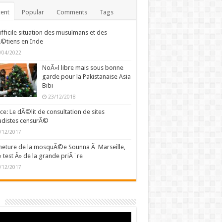
ent
Popular
Comments
Tags
ifficile situation des musulmans et des
©tiens en Inde
/04/2022
NoÃ«l libre mais sous bonne
garde pour la Pakistanaise Asia
Bibi
23/12/2018
ce: Le dÃ©lit de consultation de sites
adistes censurÃ©
/12/2017
eture de la mosquÃ©e Sounna Ã Marseille,
« test Â» de la grande priÃ¨re
/12/2017