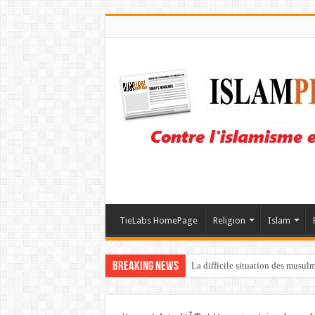
TieLabs HomePage
Religion
Islam
Breaking News
La difficile situation des musul