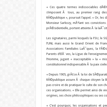
« Ces quatre termes indissociables dÃ©f
s’imposent Ã tous, au premier rang des
RÃ©publique », poursuit l’appel. « Or, les
Monsieur Sarkozy, mÃªlant ses convictions 
prÃ©sidentielle, portent atteinte Ã la laÃ¯c
Les signataires, parmi lesquels la FSU, le 
l’UNL mais aussi le Grand Orient de Franc
Associations Familiales LaÃ¯ques, la FÃ
Parents d’ElÃ¨ves, la Ligue de l’enseigneme
l’Homme, jugent « inacceptable » la « mi
constitutionnel indispensable Ã la paix civile 
« Depuis 1905, grÃ¢ce Ã la loi de SÃ©paration
RÃ©publique assure Ã chaque citoyen la li
pas croire et de pratiquer le culte de son c
ces organisations. « Elle permet ainsi de v
origines, ses choix philosophiques ou ses con
« C’est pourquoi, les organisations et pe