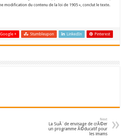
ne modification du contenu de la loi de 1905 », conclut le texte.
Google +
Stumbleupon
LinkedIn
Pinterest
Next
La SuÃ¨de envisage de crÃ©er
un programme Ã©ducatif pour
les imams