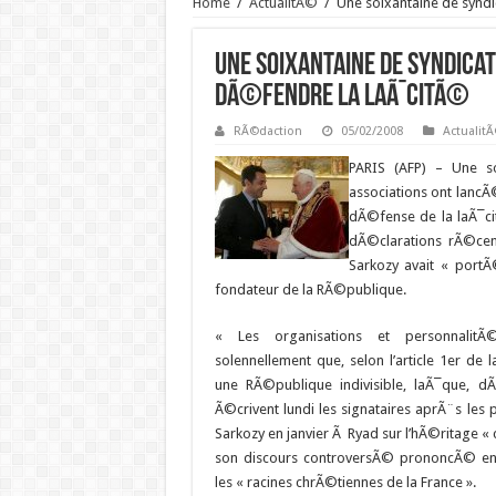
Home
/
ActualitÃ©
/
Une soixantaine de syndi
Une soixantaine de syndicat
dÃ©fendre la laÃ¯citÃ©
RÃ©daction
05/02/2008
Actualit
PARIS (AFP) –
Une soi
associations ont lancÃ
dÃ©fense de la laÃ¯c
dÃ©clarations rÃ©cen
Sarkozy avait « portÃ
fondateur de la RÃ©publique.
« Les organisations et personnalitÃ©
solennellement que, selon l’article 1er de l
une RÃ©publique indivisible, laÃ¯que, d
Ã©crivent lundi les signataires aprÃ¨s le
Sarkozy en janvier Ã Ryad sur l’hÃ©ritage « ci
son discours controversÃ© prononcÃ© 
les « racines chrÃ©tiennes de la France ».