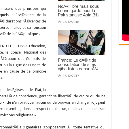
NoÃ«l libre mais sous
inissent des principes qui
bonne garde pour la
Pakistanaise Asia Bibi
quels le PrÃ©sident de la
 dÃ©clarations rÃ©centes de
23/12/2018
personnelles et sa fonction
itÃ© de la RÃ©publique ».
SGEN-CFDT, l’UNSA Education,
e, le Conseil National des
©dÃ©ration des Conseils de
France: Le dÃ©lit de
consultation de sites
nt ou la Ligue des Droits de
djihadistes censurÃ©
se en cause de ce principe
15/12/2017
».
 des Eglises et de l’Etat, la
bertÃ© de conscience, garantit sa libertÃ© de croire ou de ne
hoix, de n’en pratiquer aucun ou de pouvoir en changer », jugent
ivre ensemble, dans le respect de chacun, quelles que soient ses
victions religieuses ».
rsonnalitÃ©s signataires s’opposeront Ã toute tentative qui