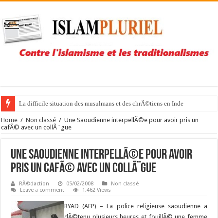
La difficile situation des musulmans et des chrÃ©tiens en Inde
Home
/
Non classé
/
Une Saoudienne interpellÃ©e pour avoir pris un
cafÃ© avec un collÃ¨gue
Une Saoudienne interpellÃ©e pour avoir
pris un cafÃ© avec un collÃ¨gue
RÃ©daction
05/02/2008
Non classé
Leave a comment
1,462 Views
RYAD (AFP) –
La police religieuse saoudienne a
dÃ©tenu plusieurs heures et fouillÃ© une femme