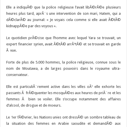
Elle a indiquÃ© que la police religieuse l’avait libÃ©rÃ©e plusieurs
heures plus tard, aprÃ¨s une intervention de son mari, Hatem, qui a
dÃ©clarÃ© au journal: « Je voyais cela comme si elle avait Ã©tÃ©
kidnappÃ©e par des voyous ».
Le quotidien prÃ©cise que l’homme avec lequel Yara se trouvait, un
expert financier syrien, avait Ã©tÃ© arrÃªtÃ© et se trouvait en garde
Ã vue.
Forte de plus de 5.000 hommes, la police religieuse, connue sous le
nom de Moutawa, a de larges pouvoirs dans le royaume ultra-
conservateur.
Elle est particuliÃ¨rement active dans les villes oÃ¹ elle exhorte les
passants Ã frÃ©quenter les mosquÃ©es aux heures de priÃ¨re et les
femmes Ã bien se voiler. Elle s’occupe notamment des affaires
d’alcool, de drogue et de moeurs.
Le 1er fÃ©vrier, les Nations unies ont dressÃ© un sombre tableau de
la situation des femmes en Arabie saoudite et demandÃ© aux