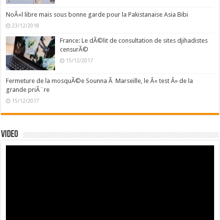
NoÃ«l libre mais sous bonne garde pour la Pakistanaise Asia Bibi
23/12/2018
France: Le dÃ©lit de consultation de sites djihadistes
censurÃ©
15/12/2017
Fermeture de la mosquÃ©e Sounna Ã Marseille, le Â« test Â» de la
grande priÃ¨re
15/12/2017
Video