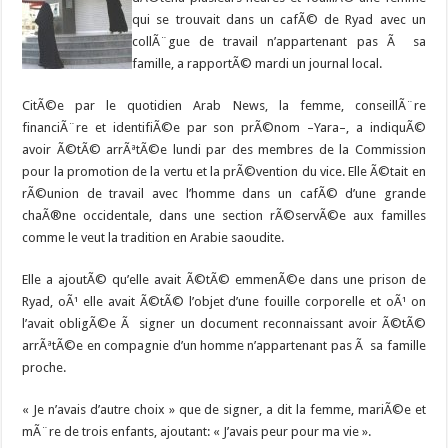
qui se trouvait dans un cafÃ© de Ryad avec un
collÃ¨gue de travail n’appartenant pas Ã sa
famille, a rapportÃ© mardi un journal local.
CitÃ©e par le quotidien Arab News, la femme, conseillÃ¨re
financiÃ¨re et identifiÃ©e par son prÃ©nom –Yara–, a indiquÃ©
avoir Ã©tÃ© arrÃªtÃ©e lundi par des membres de la Commission
pour la promotion de la vertu et la prÃ©vention du vice. Elle Ã©tait en
rÃ©union de travail avec l’homme dans un cafÃ© d’une grande
chaÃ®ne occidentale, dans une section rÃ©servÃ©e aux familles
comme le veut la tradition en Arabie saoudite.
Elle a ajoutÃ© qu’elle avait Ã©tÃ© emmenÃ©e dans une prison de
Ryad, oÃ¹ elle avait Ã©tÃ© l’objet d’une fouille corporelle et oÃ¹ on
l’avait obligÃ©e Ã signer un document reconnaissant avoir Ã©tÃ©
arrÃªtÃ©e en compagnie d’un homme n’appartenant pas Ã sa famille
proche.
« Je n’avais d’autre choix » que de signer, a dit la femme, mariÃ©e et
mÃ¨re de trois enfants, ajoutant: « J’avais peur pour ma vie ».