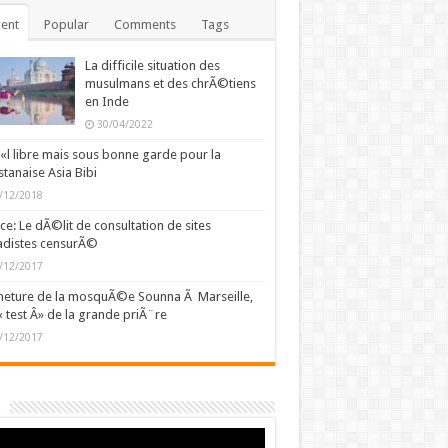
ent
Popular
Comments
Tags
La difficile situation des
musulmans et des chrÃ©tiens
en Inde
30/04/2022
l libre mais sous bonne garde pour la
stanaise Asia Bibi
/12/2018
ce: Le dÃ©lit de consultation de sites
adistes censurÃ©
/12/2017
eture de la mosquÃ©e Sounna Ã Marseille,
« test Â» de la grande priÃ¨re
/12/2017