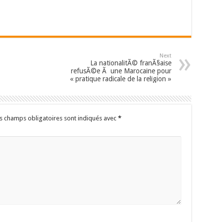
Next
La nationalitÃ© franÃ§aise
refusÃ©e Ã une Marocaine pour
« pratique radicale de la religion »
s champs obligatoires sont indiqués avec
*