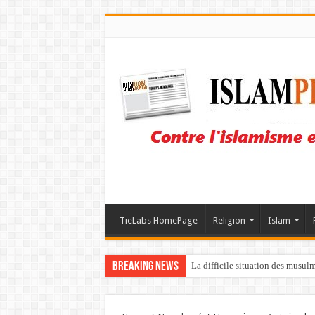
TieLabs HomePage
Religion
Islam
Breaking News
La difficile situation des musul