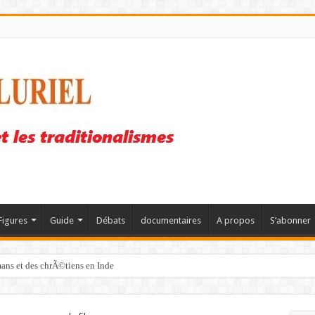
Figures
Guide
Débats
documentaires
A propos
S’abonner
mans et des chrÃ©tiens en Inde