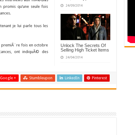
24/09/2014
n promis qu’une seule fois
cances.
enant je lui parle tous les
a premiÃ¨re fois en octobre
Unlock The Secrets Of
Selling High Ticket Items
acances, ont indiquÃ© des
24/04/2014
Google +
Stumbleupon
LinkedIn
Pinterest