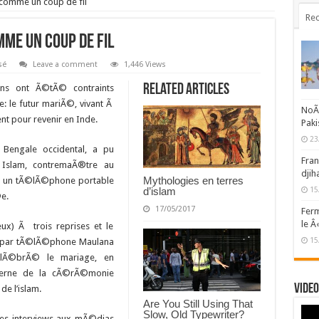
 comme un coup de fil
Rec
mme un coup de fil
sé
Leave a comment
1,446 Views
Related Articles
ens ont Ã©tÃ© contraints
 le futur mariÃ©, vivant Ã
NoÃ«
nt pour revenir en Inde.
Paki
23
 Bengale occidental, a pu
Fran
l Islam, contremaÃ®tre au
djih
Mythologies en terres
Ã un tÃ©lÃ©phone portable
d’islam
15
e.
17/05/2017
Ferm
le Â
eux) Ã trois reprises et le
15
 par tÃ©lÃ©phone Maulana
©lÃ©brÃ© le mariage, en
derne de la cÃ©rÃ©monie
Video
de l’islam.
Are You Still Using That
Slow, Old Typewriter?
es interviews aux mÃ©dias