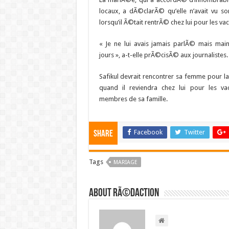
locaux, a dÃ©clarÃ© qu’elle n’avait vu so
lorsqu’il Ã©tait rentrÃ© chez lui pour les va
« Je ne lui avais jamais parlÃ© mais maint
jours », a-t-elle prÃ©cisÃ© aux journalistes.
Safikul devrait rencontrer sa femme pour l
quand il reviendra chez lui pour les v
membres de sa famille.
Facebook
Twitter
Share
Tags
MARIAGE
About RÃ©daction