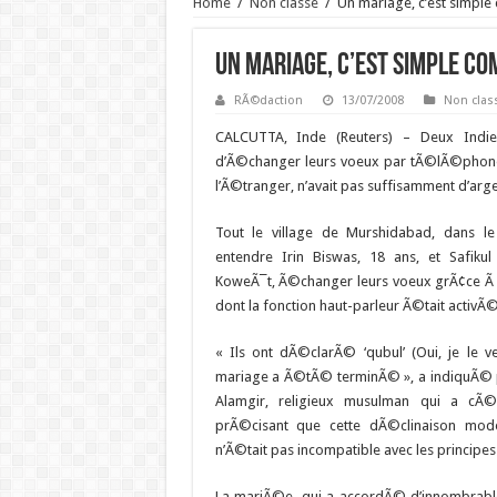
Home
/
Non classé
/
Un mariage, c’est simple
Un mariage, c’est simple co
RÃ©daction
13/07/2008
Non clas
CALCUTTA, Inde (Reuters) – Deux Indi
d’Ã©changer leurs voeux par tÃ©lÃ©phone:
l’Ã©tranger, n’avait pas suffisamment d’arge
Tout le village de Murshidabad, dans le
entendre Irin Biswas, 18 ans, et Safiku
KoweÃ¯t, Ã©changer leurs voeux grÃ¢ce 
dont la fonction haut-parleur Ã©tait activÃ©
« Ils ont dÃ©clarÃ© ‘qubul’ (Oui, je le v
mariage a Ã©tÃ© terminÃ© », a indiquÃ©
Alamgir, religieux musulman qui a cÃ
prÃ©cisant que cette dÃ©clinaison mo
n’Ã©tait pas incompatible avec les principes 
La mariÃ©e, qui a accordÃ© d’innombrabl