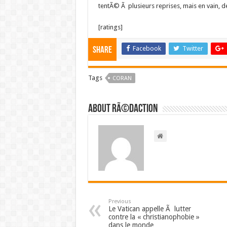
tentÃ© Ã plusieurs reprises, mais en vain, 
[ratings]
Facebook
Twitter
Share
Tags
CORAN
About RÃ©daction
Previous
Le Vatican appelle Ã lutter
contre la « christianophobie »
dans le monde