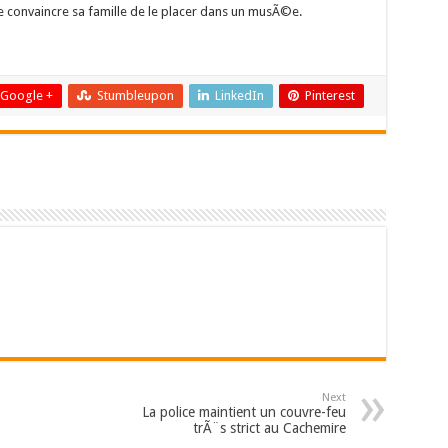
de convaincre sa famille de le placer dans un musÃ©e.
Google +
Stumbleupon
LinkedIn
Pinterest
Next
La police maintient un couvre-feu
trÃ¨s strict au Cachemire