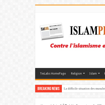
TieLabs HomePage
Religion
Islam
Breaking News
La difficile situation des musul