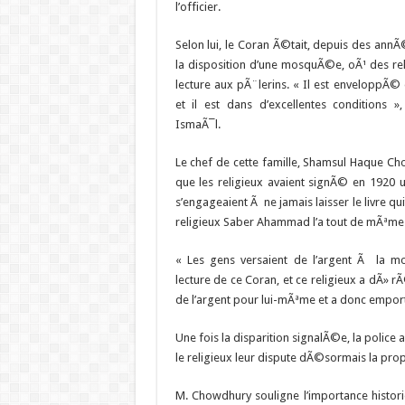
l’officier.
Selon lui, le Coran Ã©tait, depuis des annÃ
la disposition d’une mosquÃ©e, oÃ¹ des reli
lecture aux pÃ¨lerins. « Il est enveloppÃ©
et il est dans d’excellentes condition
IsmaÃ¯l.
Le chef de cette famille, Shamsul Haque C
que les religieux avaient signÃ© en 1920 
s’engageaient Ã ne jamais laisser le livre q
religieux Saber Ahammad l’a tout de mÃªme 
« Les gens versaient de l’argent Ã la 
lecture de ce Coran, et ce religieux a dÃ» r
de l’argent pour lui-mÃªme et a donc empor
Une fois la disparition signalÃ©e, la polic
le religieux leur dispute dÃ©sormais la prop
M. Chowdhury souligne l’importance histor