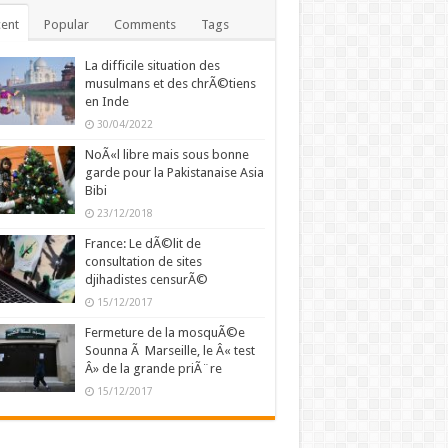
ent
Popular
Comments
Tags
La difficile situation des
musulmans et des chrÃ©tiens
en Inde
30/04/2022
NoÃ«l libre mais sous bonne
garde pour la Pakistanaise Asia
Bibi
23/12/2018
France: Le dÃ©lit de
consultation de sites
djihadistes censurÃ©
15/12/2017
Fermeture de la mosquÃ©e
Sounna Ã Marseille, le Â« test
Â» de la grande priÃ¨re
15/12/2017