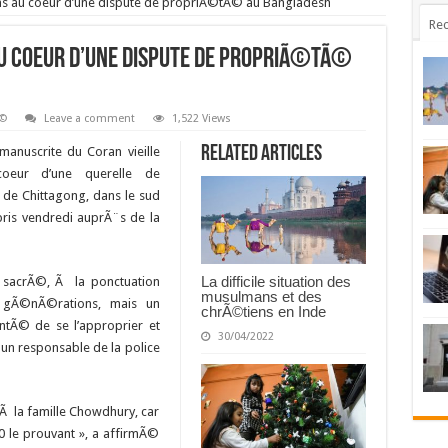
ns au coeur d’une dispute de propriÃ©tÃ© au Bangladesh
Rec
au coeur d’une dispute de propriÃ©tÃ©
Ã©
Leave a comment
1,522 Views
Related Articles
manuscrite du Coran vieille
eur d’une querelle de
 de Chittagong, dans le sud
ris vendredi auprÃ¨s de la
La difficile situation des
e sacrÃ©, Ã la ponctuation
musulmans et des
s gÃ©nÃ©rations, mais un
chrÃ©tiens en Inde
ntÃ© de se l’approprier et
30/04/2022
P un responsable de la police
 Ã la famille Chowdhury, car
 le prouvant », a affirmÃ©