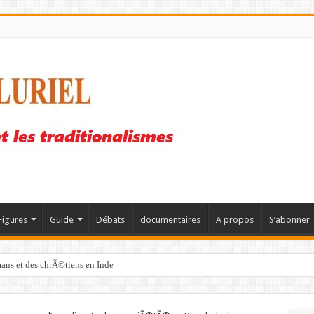
Figures
Guide
Débats
documentaires
A propos
S’abonner
mans et des chrÃ©tiens en Inde