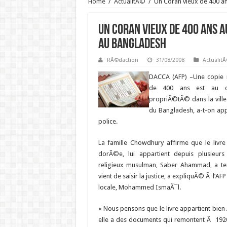
Home
/
ActualitÃ©
/
Un Coran vieux de 400 a
Un Coran vieux de 400 ans 
au Bangladesh
RÃ©daction
31/08/2008
Actualit
DACCA (AFP) –
Une copie 
de 400 ans est au co
propriÃ©tÃ© dans la ville
du Bangladesh, a-t-on app
police.
La famille Chowdhury affirme que le livr
dorÃ©e, lui appartient depuis plusieur
religieux musulman, Saber Ahammad, a te
vient de saisir la justice, a expliquÃ© Ã l’AF
locale, Mohammed IsmaÃ¯l.
« Nous pensons que le livre appartient bien
elle a des documents qui remontent Ã 1920