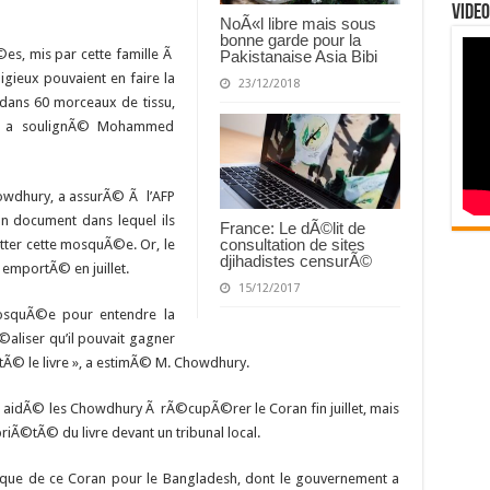
Video
NoÃ«l libre mais sous
bonne garde pour la
©es, mis par cette famille Ã
Pakistanaise Asia Bibi
gieux pouvaient en faire la
23/12/2018
 dans 60 morceaux de tissu,
s », a soulignÃ© Mohammed
howdhury, a assurÃ© Ã l’AFP
un document dans lequel ils
France: Le dÃ©lit de
consultation de sites
uitter cette mosquÃ©e. Or, le
djihadistes censurÃ©
emportÃ© en juillet.
15/12/2017
mosquÃ©e pour entendre la
Ã©aliser qu’il pouvait gagner
tÃ© le livre », a estimÃ© M. Chowdhury.
e a aidÃ© les Chowdhury Ã rÃ©cupÃ©rer le Coran fin juillet, mais
riÃ©tÃ© du livre devant un tribunal local.
ique de ce Coran pour le Bangladesh, dont le gouvernement a