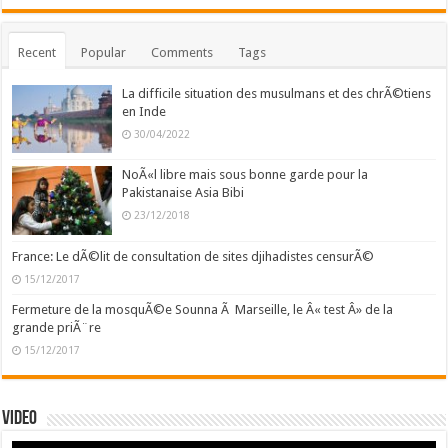
Recent
Popular
Comments
Tags
La difficile situation des musulmans et des chrÃ©tiens
en Inde
30/04/2022
NoÃ«l libre mais sous bonne garde pour la
Pakistanaise Asia Bibi
23/12/2018
France: Le dÃ©lit de consultation de sites djihadistes censurÃ©
15/12/2017
Fermeture de la mosquÃ©e Sounna Ã Marseille, le Â« test Â» de la
grande priÃ¨re
15/12/2017
Video