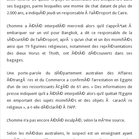
ses bagages, parmi lesquelles une momie de chat datant de plus de
2.000 ans, a indiquÃ© jeudi un responsable Ã l’aÃ©roport du Caire.
L’homme a Ã©tÃ© interpellÃ© mercredi alors qu’il s’apprÃªtait Ã
embarquer sur un vol pour Bangkok, a dit ce responsable de la
sÃ©curitÃ© de l’aÃ©roport, aprÃ¨s qu’un chat et un ibis momifiÃ©s
ainsi que 19 figurines religieuses, notamment des reprÃ©sentations
des dieux Horus et Thoth, ont Ã©tÃ© dÃ©couverts dans ses
bagages.
Une porte-parole du dÃ©partement australien des Affaires
Ã©trangÃ¨res et du Commerce a confirmÃ© l’arrestation en Egypte
d’un de ses ressortissants Ã¢gÃ© de 61 ans. « Des informations de
presse indiquent qu’il a Ã©tÃ© interpellÃ© alors qu’il quittait l’Egypte
en emportant des sujets momifiÃ©s et des objets Ã caractÃ¨re
religieux », a-t-elle dÃ©clarÃ© Ã l’AFP.
L’homme n’a pas encore Ã©tÃ© inculpÃ©, selon la mÃªme source.
Selon les mÃ©dias australiens, le suspect est un enseignant ayant