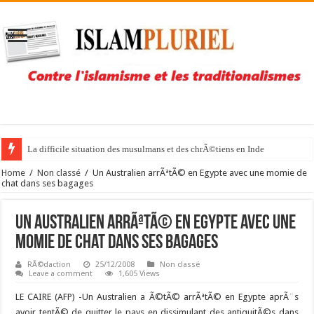
La difficile situation des musulmans et des chrÃ©tiens en Inde
Home
/
Non classé
/
Un Australien arrÃªtÃ© en Egypte avec une momie de
chat dans ses bagages
Un Australien arrÃªtÃ© en Egypte avec une
momie de chat dans ses bagages
RÃ©daction
25/12/2008
Non classé
Leave a comment
1,605 Views
LE CAIRE (AFP) -Un Australien a Ã©tÃ© arrÃªtÃ© en Egypte aprÃ¨s
avoir tentÃ© de quitter le pays en dissimulant des antiquitÃ©s dans