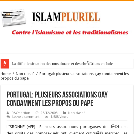
La difficile situation des musulmans et des chrÃ©tiens en Inde
Home
/
Non classé
/
Portugal: plusieurs associations gay condamnent les
propos du pape
Portugal: plusieurs associations gay
condamnent les propos du pape
RÃ©daction
25/12/2008
Non classé
Leave a comment
1,588 Views
LISBONNE (AFP) –
Plusieurs associations portugaises de dÃ©fense
des droits des homosexuels ont vivement critiquÃ© mercredi les