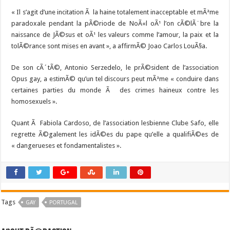
« Il s’agit d’une incitation Ã la haine totalement inacceptable et mÃªme
paradoxale pendant la pÃ©riode de NoÃ«l oÃ¹ l’on cÃ©lÃ¨bre la
naissance de JÃ©sus et oÃ¹ les valeurs comme l’amour, la paix et la
tolÃ©rance sont mises en avant », a affirmÃ© Joao Carlos LouÃ§a.
De son cÃ´tÃ©, Antonio Serzedelo, le prÃ©sident de l’association
Opus gay, a estimÃ© qu’un tel discours peut mÃªme « conduire dans
certaines parties du monde Ã des crimes haineux contre les
homosexuels ».
Quant Ã Fabiola Cardoso, de l’association lesbienne Clube Safo, elle
regrette Ã©galement les idÃ©es du pape qu’elle a qualifiÃ©es de
« dangerueses et fondamentalistes ».
Tags
GAY
PORTUGAL