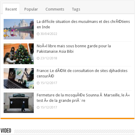
Recent
Popular
Comments
Tags
La difficile situation des musulmans et des chrÃ©tiens
en Inde
30/04/2022
NoÃ«l libre mais sous bonne garde pour la
Pakistanaise Asia Bibi
23/12/2018
France: Le dÃ©lit de consultation de sites djihadistes
censurÃ©
15/12/2017
Fermeture de la mosquÃ©e Sounna Ã Marseille, le Â«
test Â» de la grande priÃ¨re
15/12/2017
Video