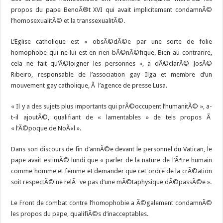
propos du pape BenoÃ®t XVI qui avait implicitement condamnÃ©
l’homosexualitÃ© et la transsexualitÃ©.
L’Eglise catholique est « obsÃ©dÃ©e par une sorte de folie
homophobe qui ne lui est en rien bÃ©nÃ©fique. Bien au contrarire,
cela ne fait qu’Ã©loigner les personnes », a dÃ©clarÃ© JosÃ©
Ribeiro, responsable de l’association gay Ilga et membre d’un
mouvement gay catholique, Ã l’agence de presse Lusa.
« Il y a des sujets plus importants qui prÃ©occupent l’humanitÃ© », a-
t-il ajoutÃ©, qualifiant de « lamentables » de tels propos Ã
« l’Ã©poque de NoÃ«l ».
Dans son discours de fin d’annÃ©e devant le personnel du Vatican, le
pape avait estimÃ© lundi que « parler de la nature de l’Ãªtre humain
comme homme et femme et demander que cet ordre de la crÃ©ation
soit respectÃ© ne relÃ¨ve pas d’une mÃ©taphysique dÃ©passÃ©e ».
Le Front de combat contre l’homophobie a Ã©galement condamnÃ©
les propos du pape, qualifiÃ©s d’inacceptables.