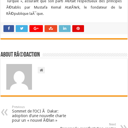
Turquie », assurant que son parti Ã©tait respectueux des principes
Ã©tablis par Mustafa Kemal AtatÃ¼rk, le fondateur de la
RÃ©publique laÃ¯que.
About RÃ©daction
Previous
Sommet de l’OCI Ã Dakar:
adoption d’une nouvelle charte
pour un « nouvel Ã©lan »
Next