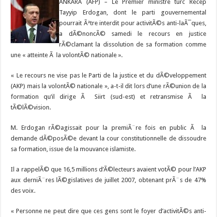
ANKARA (AFP) – Le Premier ministre turc Recep
Tayyip Erdogan, dont le parti gouvernemental
pourrait Ãªtre interdit pour activitÃ©s anti-laÃ¯ques,
a dÃ©noncÃ© samedi le recours en justice
rÃ©clamant la dissolution de sa formation comme
une « atteinte Ã la volontÃ© nationale ».
« Le recours ne vise pas le Parti de la justice et du dÃ©veloppement
(AKP) mais la volontÃ© nationale », a-t-il dit lors d’une rÃ©union de la
formation qu’il dirige Ã Siirt (sud-est) et retransmise Ã la
tÃ©lÃ©vision.
M. Erdogan rÃ©agissait pour la premiÃ¨re fois en public Ã la
demande dÃ©posÃ©e devant la cour constitutionnelle de dissoudre
sa formation, issue de la mouvance islamiste.
Il a rappelÃ© que 16,5 millions d’Ã©lecteurs avaient votÃ© pour l’AKP
aux derniÃ¨res lÃ©gislatives de juillet 2007, obtenant prÃ¨s de 47%
des voix.
« Personne ne peut dire que ces gens sont le foyer d’activitÃ©s anti-