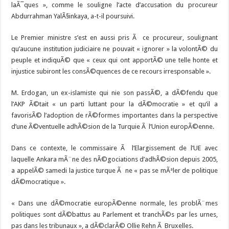
laÃ¯ques », comme le souligne l’acte d’accusation du procureur
Abdurrahman YalÃ§inkaya, a-t-il poursuivi.
Le Premier ministre s’est en aussi pris Ã ce procureur, soulignant
qu’aucune institution judiciaire ne pouvait « ignorer » la volontÃ© du
peuple et indiquÃ© que « ceux qui ont apportÃ© une telle honte et
injustice subiront les consÃ©quences de ce recours irresponsable ».
M. Erdogan, un ex-islamiste qui nie son passÃ©, a dÃ©fendu que
l’AKP Ã©tait « un parti luttant pour la dÃ©mocratie » et qu’il a
favorisÃ© l’adoption de rÃ©formes importantes dans la perspective
d’une Ã©ventuelle adhÃ©sion de la Turquie Ã l’Union europÃ©enne.
Dans ce contexte, le commissaire Ã l’Elargissement de l’UE avec
laquelle Ankara mÃ¨ne des nÃ©gociations d’adhÃ©sion depuis 2005,
a appelÃ© samedi la justice turque Ã ne « pas se mÃªler de politique
dÃ©mocratique ».
« Dans une dÃ©mocratie europÃ©enne normale, les problÃ¨mes
politiques sont dÃ©battus au Parlement et tranchÃ©s par les urnes,
pas dans les tribunaux », a dÃ©clarÃ© Ollie Rehn Ã Bruxelles.