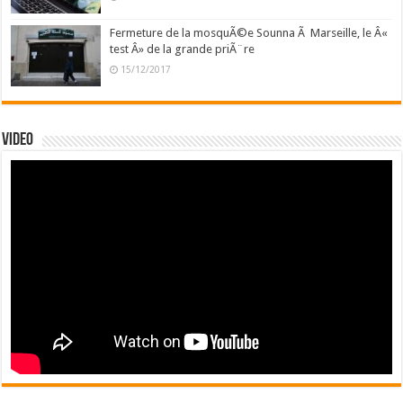
Fermeture de la mosquÃ©e Sounna Ã Marseille, le Â«
test Â» de la grande priÃ¨re
15/12/2017
Video