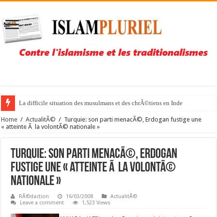
La difficile situation des musulmans et des chrÃ©tiens en Inde
NoÃ«l libre mais sous bonne garde pour la Pakistanaise Asia Bibi
Home
/
ActualitÃ©
/
Turquie: son parti menacÃ©, Erdogan fustige une
« atteinte Ã la volontÃ© nationale »
Turquie: son parti menacÃ©, Erdogan
fustige une « atteinte Ã la volontÃ©
nationale »
RÃ©daction
16/03/2008
ActualitÃ©
Leave a comment
1,523 Views