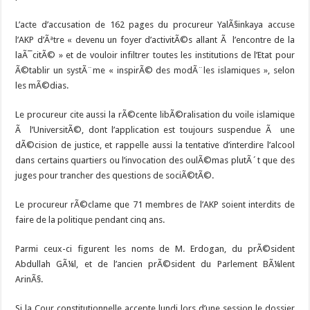
L’acte d’accusation de 162 pages du procureur YalÃ§inkaya accuse
l’AKP d’Ãªtre « devenu un foyer d’activitÃ©s allant Ã l’encontre de la
laÃ¯citÃ© » et de vouloir infiltrer toutes les institutions de l’Etat pour
Ã©tablir un systÃ¨me « inspirÃ© des modÃ¨les islamiques », selon
les mÃ©dias.
Le procureur cite aussi la rÃ©cente libÃ©ralisation du voile islamique
Ã l’UniversitÃ©, dont l’application est toujours suspendue Ã une
dÃ©cision de justice, et rappelle aussi la tentative d’interdire l’alcool
dans certains quartiers ou l’invocation des oulÃ©mas plutÃ´t que des
juges pour trancher des questions de sociÃ©tÃ©.
Le procureur rÃ©clame que 71 membres de l’AKP soient interdits de
faire de la politique pendant cinq ans.
Parmi ceux-ci figurent les noms de M. Erdogan, du prÃ©sident
Abdullah GÃ¼l, et de l’ancien prÃ©sident du Parlement BÃ¼lent
ArinÃ§.
Si la Cour constitutionnelle accepte lundi lors d’une session le dossier