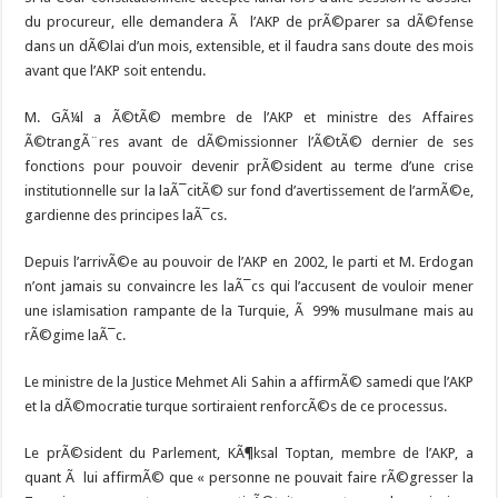
du procureur, elle demandera Ã l’AKP de prÃ©parer sa dÃ©fense
dans un dÃ©lai d’un mois, extensible, et il faudra sans doute des mois
avant que l’AKP soit entendu.
M. GÃ¼l a Ã©tÃ© membre de l’AKP et ministre des Affaires
Ã©trangÃ¨res avant de dÃ©missionner l’Ã©tÃ© dernier de ses
fonctions pour pouvoir devenir prÃ©sident au terme d’une crise
institutionnelle sur la laÃ¯citÃ© sur fond d’avertissement de l’armÃ©e,
gardienne des principes laÃ¯cs.
Depuis l’arrivÃ©e au pouvoir de l’AKP en 2002, le parti et M. Erdogan
n’ont jamais su convaincre les laÃ¯cs qui l’accusent de vouloir mener
une islamisation rampante de la Turquie, Ã 99% musulmane mais au
rÃ©gime laÃ¯c.
Le ministre de la Justice Mehmet Ali Sahin a affirmÃ© samedi que l’AKP
et la dÃ©mocratie turque sortiraient renforcÃ©s de ce processus.
Le prÃ©sident du Parlement, KÃ¶ksal Toptan, membre de l’AKP, a
quant Ã lui affirmÃ© que « personne ne pouvait faire rÃ©gresser la