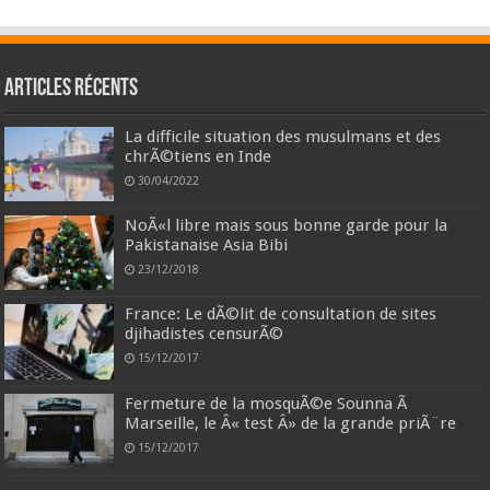
Articles récents
La difficile situation des musulmans et des
chrÃ©tiens en Inde
30/04/2022
NoÃ«l libre mais sous bonne garde pour la
Pakistanaise Asia Bibi
23/12/2018
France: Le dÃ©lit de consultation de sites
djihadistes censurÃ©
15/12/2017
Fermeture de la mosquÃ©e Sounna Ã
Marseille, le Â« test Â» de la grande priÃ¨re
15/12/2017