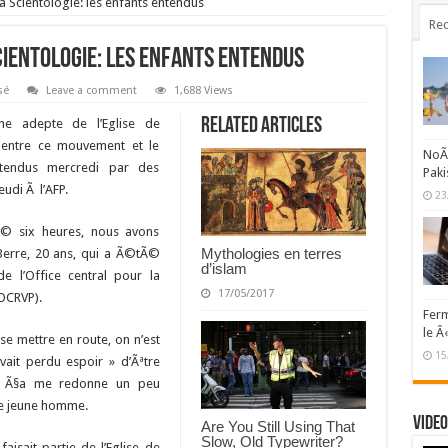
a Scientologie: les enfants entendus
Rec
Scientologie: les enfants entendus
sé
Leave a comment
1,688 Views
Related Articles
ne adepte de l’Eglise de
s entre ce mouvement et le
NoÃ«
tendus mercredi par des
Paki
udi Ã l’AFP.
23
Ã© six heures, nous avons
Mythologies en terres
Berre, 20 ans, qui a Ã©tÃ©
d’islam
e l’Office central pour la
17/05/2017
OCRVP).
Ferm
le Â
 se mettre en route, on n’est
15
vait perdu espoir » d’Ãªtre
i, Ã§a me redonne un peu
 le jeune homme.
Video
Are You Still Using That
Slow, Old Typewriter?
isait partie de l’Eglise de