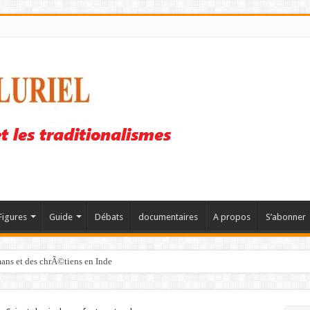
Figures
Guide
Débats
documentaires
A propos
S’abonner
mans et des chrÃ©tiens en Inde