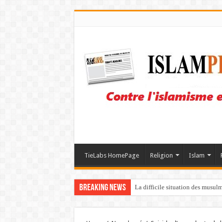
TieLabs HomePage
Religion
Islam
Breaking News
La difficile situation des musul