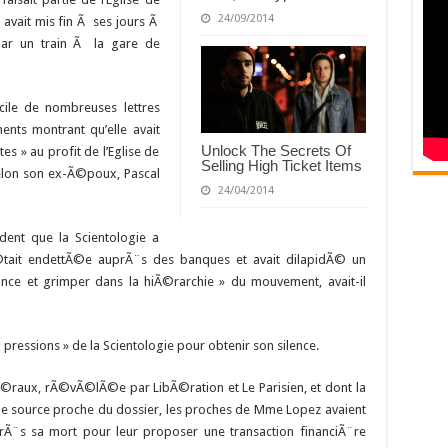
24/09/2014
avait mis fin Ã ses jours Ã
par un train Ã la gare de
ile de nombreuses lettres
nts montrant qu’elle avait
Unlock The Secrets Of
» au profit de l’Eglise de
Selling High Ticket Items
selon son ex-Ã©poux, Pascal
24/04/2014
dent que la Scientologie a
Ã©tait endettÃ©e auprÃ¨s des banques et avait dilapidÃ© un
nce et grimper dans la hiÃ©rarchie » du mouvement, avait-il
essions » de la Scientologie pour obtenir son silence.
raux, rÃ©vÃ©lÃ©e par LibÃ©ration et Le Parisien, et dont la
 source proche du dossier, les proches de Mme Lopez avaient
 sa mort pour leur proposer une transaction financiÃ¨re