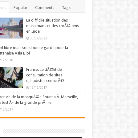
ent
Popular
Comments
Tags
La difficile situation des
musulmans et des chrÃ©tiens
en Inde
30/04/2022
l libre mais sous bonne garde pour la
stanaise Asia Bibi
/12/2018
France: Le dÃ©lit de
consultation de sites
djihadistes censurÃ©
15/12/2017
eture de la mosquÃ©e Sounna Ã Marseille,
« test Â» de la grande priÃ¨re
/12/2017