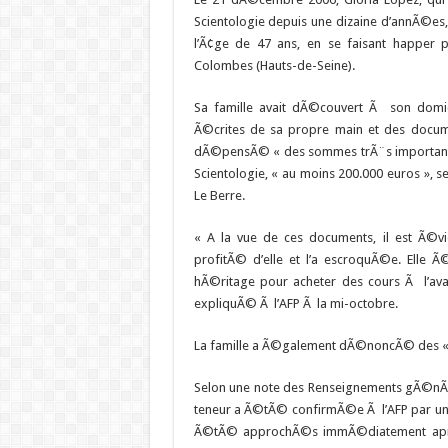
Scientologie depuis une dizaine d’annÃ©es, 
l’Ã¢ge de 47 ans, en se faisant happer 
Colombes (Hauts-de-Seine).
Sa famille avait dÃ©couvert Ã son domic
Ã©crites de sa propre main et des docume
dÃ©pensÃ© « des sommes trÃ¨s importantes 
Scientologie, « au moins 200.000 euros », 
Le Berre.
« A la vue de ces documents, il est Ã©vi
profitÃ© d’elle et l’a escroquÃ©e. Elle 
hÃ©ritage pour acheter des cours Ã l’ava
expliquÃ© Ã l’AFP Ã la mi-octobre.
La famille a Ã©galement dÃ©noncÃ© des « pr
Selon une note des Renseignements gÃ©nÃ©
teneur a Ã©tÃ© confirmÃ©e Ã l’AFP par une
Ã©tÃ© approchÃ©s immÃ©diatement aprÃ¨s