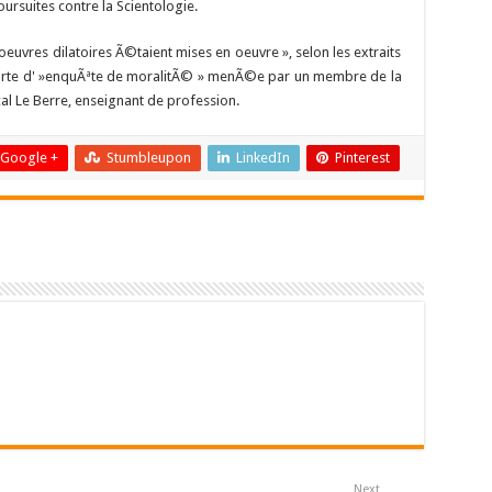
rsuites contre la Scientologie.
oeuvres dilatoires Ã©taient mises en oeuvre », selon les extraits
orte d' »enquÃªte de moralitÃ© » menÃ©e par un membre de la
l Le Berre, enseignant de profession.
Google +
Stumbleupon
LinkedIn
Pinterest
Next