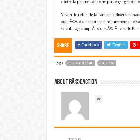
contre la promesse de ne pas engager de pou
Devant le refus de la famille, « diverses man
publiÃ©s dans la presse, notamment une s
Scientologie auprÃ¨s des Ã©lÃ¨ves de Pasca
Facebook
Twitter
Share
Tags
SCIENTOLOGIE
SUICIDE
About RÃ©daction
Previous