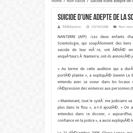
Home
/
Non classé
/
Suicide d’une adepte de l
Suicide d’une adepte de la 
RÃ©daction
25/10/2008
Non clas
NANTERRE (AFP) –
Les deux enfants d’u
Scientologie, qui soupÃ§onnent des lien
suicide de leur mÃ¨re, ont Ã©tÃ© en
enquÃªteurs Ã Nanterre, ont-ils annoncÃ© je
« Au terme de cette audition qui a dur
portÃ© plainte », a expliquÃ© Gwenn Le 
entendu avec sa soeur dans les locaux d
rÃ©pression des violences aux personnes (
« Maintenant, tout le systÃ¨me judiciaire va
plus dans le flou », a-t-il ajoutÃ©. « On a
entendus dans ce dossier, « aujourd’hu
confiance en la justice », a aussi expliquÃ©
Le 21 dÃ©cembre 2006, Gloria Lopez, qui fa