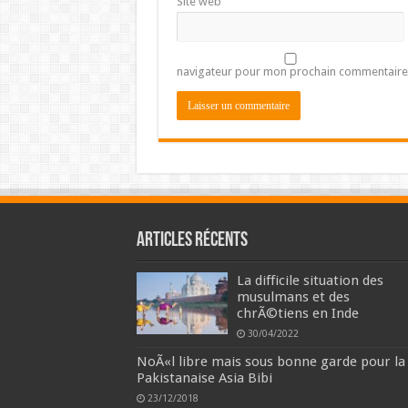
Site web
navigateur pour mon prochain commentaire
Articles récents
La difficile situation des
musulmans et des
chrÃ©tiens en Inde
30/04/2022
NoÃ«l libre mais sous bonne garde pour la
Pakistanaise Asia Bibi
23/12/2018