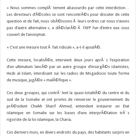
« Nous sommes complÃ¨tement abasourdis par cette interdiction…
Les directeurs d’Ã©coles se sont rencontrÃ©s pour discuter de cette
question et de fait, nous obÃ©issons Ã leurs ordres car nous n’avons
pas d’autre alternative », a dÃ©clarÃ© Ã l’AFP l’un d’entre eux sous
couvert de l’anonymat.
« C’est une mesure tout Ã fait ridicule », a-t-il ajoutÃ©.
Cette mesure, localisÃ©e, intervient deux jours aprÃ¨s l’expiration
d’un ultimatum lancÃ© par un autre groupe d’insurgÃ©s islamistes,
Hezb al-Islam, interdisant sur les radios de Mogadiscio toute forme
de musique, jugÃ©e « malÃ©fique ».
Ces deux groupes, qui contrÃ´lent la quasi-totalitÃ© du centre et du
sud de la Somalie et ont promis de renverser le gouvernement du
prÃ©sident Cheikh Sharif Ahmed, entendent instaurer un Etat
islamique en Somalie sur les bases d’une interprÃ©tation trÃ¨s
rigoriste de la loi islamique, la Charia.
Ces derniers mois, en divers endroits du pays, des habitants surpris en