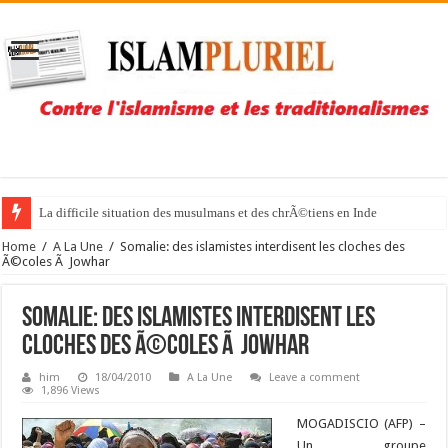
La difficile situation des musulmans et des chrÃ©tiens en Inde
Home
/
A La Une
/
Somalie: des islamistes interdisent les cloches des
Ã©coles Ã Jowhar
Somalie: des islamistes interdisent les
cloches des Ã©coles Ã Jowhar
him
18/04/2010
A La Une
Leave a comment
1,896 Views
MOGADISCIO (AFP) –
Un groupe