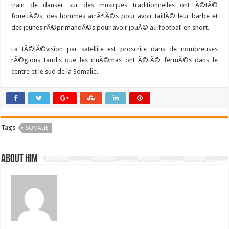
train de danser sur des musiques traditionnelles ont Ã©tÃ©
fouettÃ©s, des hommes arrÃªtÃ©s pour avoir taillÃ© leur barbe et
des jeunes rÃ©primandÃ©s pour avoir jouÃ© au football en short.
La tÃ©lÃ©vision par satellite est proscrite dans de nombreuses
rÃ©gions tandis que les cinÃ©mas ont Ã©tÃ© fermÃ©s dans le
centre et le sud de la Somalie.
Tags
SOMALIE
About him