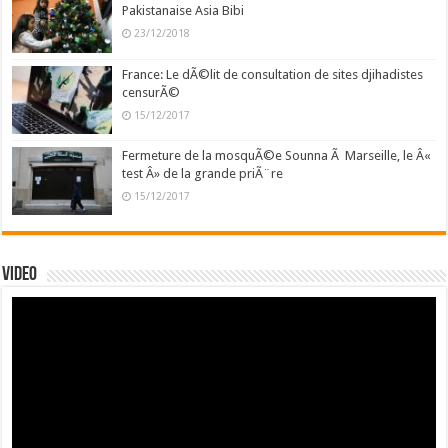
Pakistanaise Asia Bibi
23/12/2018
France: Le dÃ©lit de consultation de sites djihadistes
censurÃ©
15/12/2017
Fermeture de la mosquÃ©e Sounna Ã Marseille, le Â«
test Â» de la grande priÃ¨re
15/12/2017
Video