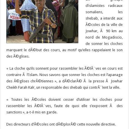
d’islamistes radicaux
somaliens, les
shebab, a interdit aux
Ã©coles de la ville de
Jowhar, Ã 90 km au
nord de Mogadiscio,
de sonner les cloches
marquant le dÃ©but des cours, au motif qu’elles rappelaient le son
des Ã©glises.
« La cloche qu’ils sonnent pour rassembler les Ã©lÃ¨ves en cours est
contraire Ã l’Islam. Nous savons que sonner les cloches est l’apanage
des Ã©glises chrÃ©tiennes », a dÃ©clarÃ© Ã la presse Ã Jowhar
Cheikh Farah Kalr, un responsable des shebab qui contrÃ´lent la ville.
« Toutes les Ã©coles doivent cesser d’utiliser les cloches pour
rassembler les Ã©lÃ¨ves, faute de quoi elle s’exposent Ã des
sanctions », a-t-il mis en garde.
Des directeurs d’Ã©coles ont dÃ©plorÃ© cette nouvelle directive.