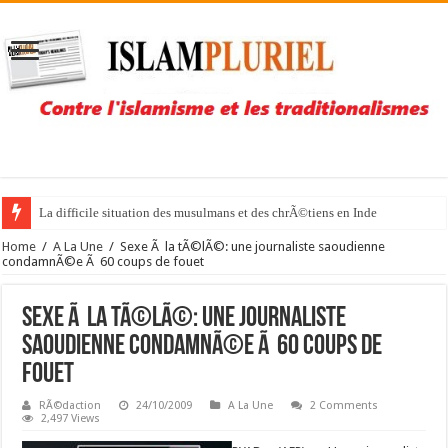
La difficile situation des musulmans et des chrÃ©tiens en Inde
Home
/
A La Une
/
Sexe Ã la tÃ©lÃ©: une journaliste saoudienne
condamnÃ©e Ã 60 coups de fouet
Sexe Ã la tÃ©lÃ©: une journaliste
saoudienne condamnÃ©e Ã 60 coups de
fouet
RÃ©daction
24/10/2009
A La Une
2 Comments
2,497 Views