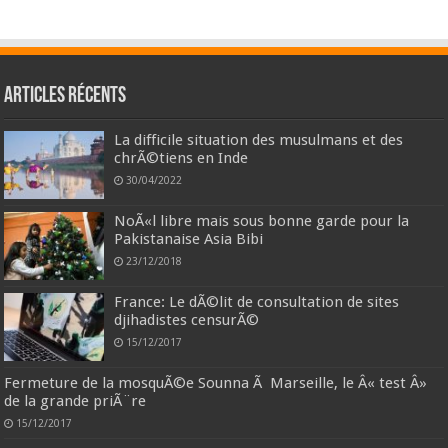
Articles récents
La difficile situation des musulmans et des
chrÃ©tiens en Inde
30/04/2022
NoÃ«l libre mais sous bonne garde pour la
Pakistanaise Asia Bibi
23/12/2018
France: Le dÃ©lit de consultation de sites
djihadistes censurÃ©
15/12/2017
Fermeture de la mosquÃ©e Sounna Ã Marseille, le Â« test Â»
de la grande priÃ¨re
15/12/2017