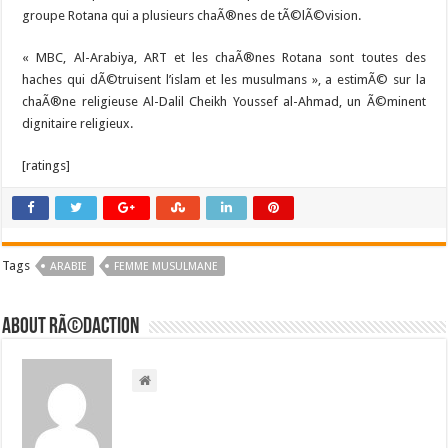
groupe Rotana qui a plusieurs chaÃ®nes de tÃ©lÃ©vision.
« MBC, Al-Arabiya, ART et les chaÃ®nes Rotana sont toutes des
haches qui dÃ©truisent l’islam et les musulmans », a estimÃ© sur la
chaÃ®ne religieuse Al-Dalil Cheikh Youssef al-Ahmad, un Ã©minent
dignitaire religieux.
[ratings]
Tags
ARABIE
FEMME MUSULMANE
About RÃ©daction