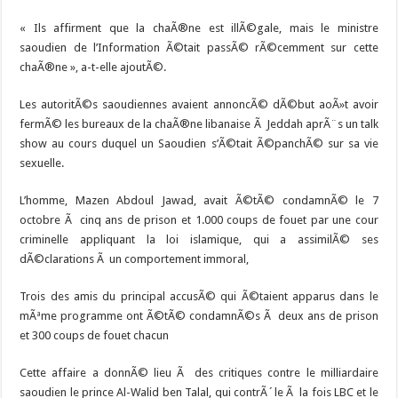
« Ils affirment que la chaÃ®ne est illÃ©gale, mais le ministre
saoudien de l’Information Ã©tait passÃ© rÃ©cemment sur cette
chaÃ®ne », a-t-elle ajoutÃ©.
Les autoritÃ©s saoudiennes avaient annoncÃ© dÃ©but aoÃ»t avoir
fermÃ© les bureaux de la chaÃ®ne libanaise Ã Jeddah aprÃ¨s un talk
show au cours duquel un Saoudien s’Ã©tait Ã©panchÃ© sur sa vie
sexuelle.
L’homme, Mazen Abdoul Jawad, avait Ã©tÃ© condamnÃ© le 7
octobre Ã cinq ans de prison et 1.000 coups de fouet par une cour
criminelle appliquant la loi islamique, qui a assimilÃ© ses
dÃ©clarations Ã un comportement immoral,
Trois des amis du principal accusÃ© qui Ã©taient apparus dans le
mÃªme programme ont Ã©tÃ© condamnÃ©s Ã deux ans de prison
et 300 coups de fouet chacun
Cette affaire a donnÃ© lieu Ã des critiques contre le milliardaire
saoudien le prince Al-Walid ben Talal, qui contrÃ´le Ã la fois LBC et le