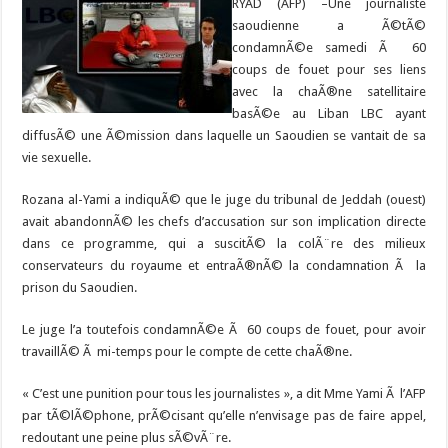
RYAD (AFP) –
Une journaliste
saoudienne a Ã©tÃ©
condamnÃ©e samedi Ã 60
coups de fouet pour ses liens
avec la chaÃ®ne satellitaire
basÃ©e au Liban LBC ayant
diffusÃ© une Ã©mission dans laquelle un Saoudien se vantait de sa
vie sexuelle.
Rozana al-Yami a indiquÃ© que le juge du tribunal de Jeddah (ouest)
avait abandonnÃ© les chefs d’accusation sur son implication directe
dans ce programme, qui a suscitÃ© la colÃ¨re des milieux
conservateurs du royaume et entraÃ®nÃ© la condamnation Ã la
prison du Saoudien.
Le juge l’a toutefois condamnÃ©e Ã 60 coups de fouet, pour avoir
travaillÃ© Ã mi-temps pour le compte de cette chaÃ®ne.
« C’est une punition pour tous les journalistes », a dit Mme Yami Ã l’AFP
par tÃ©lÃ©phone, prÃ©cisant qu’elle n’envisage pas de faire appel,
redoutant une peine plus sÃ©vÃ¨re.