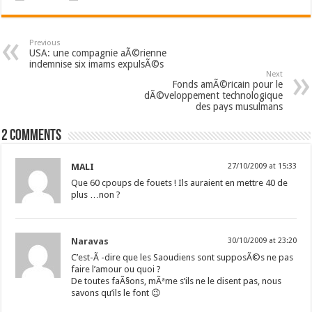
Previous
USA: une compagnie aÃ©rienne
indemnise six imams expulsÃ©s
Next
Fonds amÃ©ricain pour le
dÃ©veloppement technologique
des pays musulmans
2 comments
MALI
27/10/2009 at 15:33
Que 60 cpoups de fouets ! Ils auraient en mettre 40 de
plus …non ?
Naravas
30/10/2009 at 23:20
C’est-Ã -dire que les Saoudiens sont supposÃ©s ne pas
faire l’amour ou quoi ?
De toutes faÃ§ons, mÃªme s’ils ne le disent pas, nous
savons qu’ils le font 😉