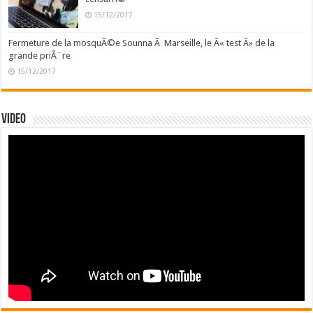
15/12/2017
Fermeture de la mosquÃ©e Sounna Ã Marseille, le Â« test Â» de la
grande priÃ¨re
15/12/2017
Video