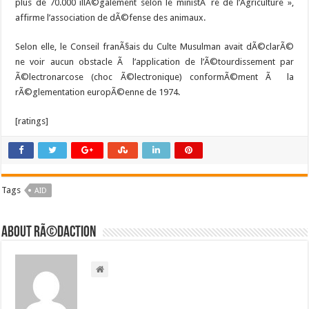
plus de 70.000 illÃ©galement selon le ministÃ¨re de l’Agriculture »,
affirme l’association de dÃ©fense des animaux.
Selon elle, le Conseil franÃ§ais du Culte Musulman avait dÃ©clarÃ©
ne voir aucun obstacle Ã l’application de l’Ã©tourdissement par
Ã©lectronarcose (choc Ã©lectronique) conformÃ©ment Ã la
rÃ©glementation europÃ©enne de 1974.
[ratings]
Tags
AID
About RÃ©daction