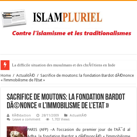
La difficile situation des musulmans et des chrÃ©tiens en Inde
Home
/
ActualitÃ©
/
Sacrifice de moutons: la fondation Bardot dÃ©nonce
« l’immobilisme de l’Etat »
Sacrifice de moutons: la fondation Bardot
dÃ©nonce « l’immobilisme de l’Etat »
RÃ©daction
28/11/2009
ActualitÃ©
Leave a comment
1,703 Views
PARIS (AFP) –
A l’occasion du premier jour de l’AÃ¯d al
Adha, la fondation Bardot a dÃ©noncÃ© « l’immobilisme