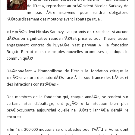
de l’Etat », reprochant au prÃ©sident Nicolas Sarkozy de
ne pas Ãªtre intervenu pour rendre obligatoire
l’Ã©tourdissement des moutons avant l’abattage rituel.
« Le prÃ©sident Nicolas Sarkozy avait promis de +trancher+ si aucune
dÃ©cision significative rapide n’Ã©tait prise et pour l’heure, aucun
engagement concret de l’ElysÃ©e n’est parvenu Ã la fondation
Brigitte Bardot mais de simples nouvelles promesses », indique le
communiquÃ©
DÃ©nonÃ§ant « l’immobilisme de l’Etat » la fondation critique la
« dÃ©sinvolture des autoritÃ©s face Ã la souffrance des bÃªtes et
des infractions constatÃ©es ».
Des membres de la fondation qui, chaque annÃ©e, se rendent sur
certains sites d’abattage, ont jugÃ© « la situation bien plus
prÃ©occupante aujourd’hui qu’elle ne l’Ã©tait l’annÃ©e derniÃ¨re
encore ».
« En 48h, 200.000 moutons seront abattus pour l’AÃ¯d al Adha, dont