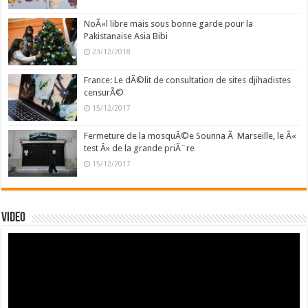
NoÃ«l libre mais sous bonne garde pour la
Pakistanaise Asia Bibi
23/12/2018
France: Le dÃ©lit de consultation de sites djihadistes
censurÃ©
15/12/2017
Fermeture de la mosquÃ©e Sounna Ã Marseille, le Â«
test Â» de la grande priÃ¨re
15/12/2017
Video