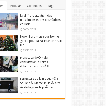
ent
Popular
Comments
Tags
La difficile situation des
musulmans et des chrÃ©tiens
en Inde
30/04/2022
NoÃ«l libre mais sous bonne
garde pour la Pakistanaise Asia
Bibi
23/12/2018
France: Le dÃ©lit de
consultation de sites
djihadistes censurÃ©
15/12/2017
Fermeture de la mosquÃ©e
Sounna Ã Marseille, le Â« test
Â» de la grande priÃ¨re
15/12/2017