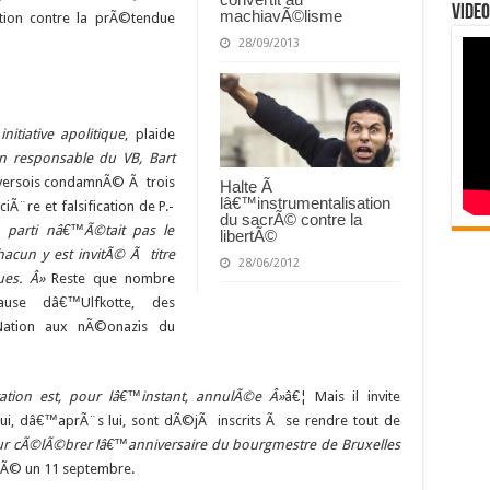
Video
machiavÃ©lisme
tion contre la prÃ©tendue
28/09/2013
itiative apolitique
, plaide
 responsable du VB, Bart
nversois condamnÃ© Ã trois
Halte Ã
lâ€™instrumentalisation
iÃ¨re et falsification de P.-
du sacrÃ© contre la
n parti nâ€™Ã©tait pas le
libertÃ©
acun y est invitÃ© Ã titre
28/06/2012
ues. Â»
Reste que nombre
ause dâ€™Ulfkotte, des
 Nation aux nÃ©onazis du
tation est, pour lâ€™instant, annulÃ©e Â»
â€¦ Mais il invite
i, dâ€™aprÃ¨s lui, sont dÃ©jÃ inscrits Ã se rendre tout de
our cÃ©lÃ©brer lâ€™anniversaire du bourgmestre de Bruxelles
t nÃ© un 11 septembre.