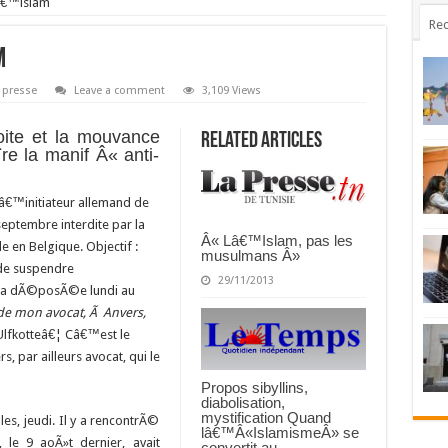
lâ€™islam
Rec
m
 presse
Leave a comment
3,109 Views
ite et la mouvance
Related Articles
¨re la manif Â« anti-
lâ€™initiateur allemand de
septembre interdite par la
Â« Lâ€™Islam, pas les
le en Belgique.
Objectif :
musulmans Â»
 de suspendre
29/11/2013
sera dÃ©posÃ©e lundi au
de mon avocat, Ã Anvers,
 Ulfkotteâ€¦ Câ€™est le
 par ailleurs avocat, qui le
Propos sibyllins,
diabolisation,
mystification Quand
s, jeudi. Il y a rencontrÃ©
lâ€™Â«IslamismeÂ» se
, le 9 aoÃ»t dernier, avait
convertit au