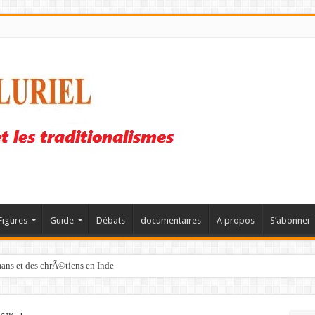
Figures
Guide
Débats
documentaires
A propos
S’abonner
mans et des chrÃ©tiens en Inde