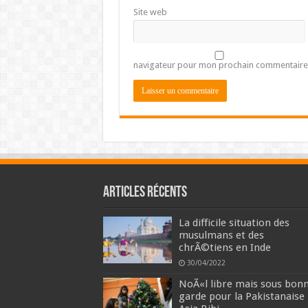
Site web
navigateur pour mon prochain commentaire
Articles récents
La difficile situation des
musulmans et des
chrÃ©tiens en Inde
30/04/2022
NoÃ«l libre mais sous bon
garde pour la Pakistanaise