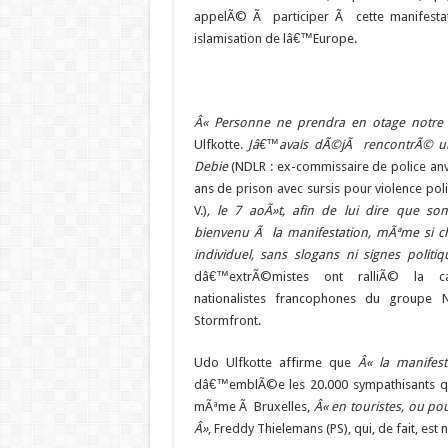
appelÃ© Ã participer Ã cette manifesta
islamisation de lâ€™Europe.
Â« Personne ne prendra en otage notre in
Ulfkotte.
Jâ€™avais dÃ©jÃ rencontrÃ© un
Debie
(NDLR : ex-commissaire de police a
ans de prison avec sursis pour violence polic
V.)
, le 7 aoÃ»t, afin de lui dire que so
bienvenu Ã la manifestation, mÃªme si ch
individuel, sans slogans ni signes politiq
dâ€™extrÃ©mistes ont ralliÃ© la c
nationalistes francophones du groupe
Stormfront.
Udo Ulfkotte affirme que
Â« la manifes
dâ€™emblÃ©e les 20.000 sympathisants qu
mÃªme Ã Bruxelles,
Â« en touristes, ou p
Â»
, Freddy Thielemans (PS), qui, de fait, es