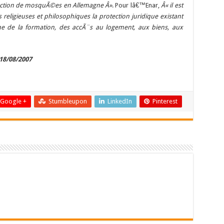
truction de mosquÃ©es en Allemagne Â»
. Pour lâ€™Enar,
Â« il est
eligieuses et philosophiques la protection juridique existant
ne de la formation, des accÃ¨s au logement, aux biens, aux
 18/08/2007
Google +
Stumbleupon
LinkedIn
Pinterest