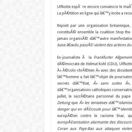
Ulfkotte espÃ¨re encore convaincre le maÃ
La pÃ©tition en ligne qui lâ€™y incite a recuei
Rejoint par une organisation britannique,
constituÃ© ensemble la coalition Stop the
jamais organisÃ© dâ€™autre manifestatio
base â€œdu passÃ© violent des actions du
Ex-journaliste Ã la
Frankfurter Allgemei
dÃ©mocrate de Helmut Kohl (CDU), Ulfkot
Â« Ã©colo-chrÃ©tien Â» avec des dissidents
lâ€™homme a fait lâ€™objet de poursuites, 
secrets dâ€™Etat,
Â« sans suites Â»
,
dâ€™organisations catholiques conservatri
juillet, le secrÃ©taire personnel du pa
Zeitung
que
Â« les tentatives dâ€™islami
danger qui en dÃ©coule pour lâ€™identit
europÃ©en contre le racisme Enar, qu
europÃ©anisation alarmante des discours 
Coran aux Pays-Bas aux attaques viole