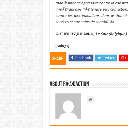
manifestations agressives contre la cons
impÃ©ratif dâ€™Ã©tendre aux convictions r
contre les discriminations dans le domai
services et aux soins de santÃ©. Â»
GUTIERREZ,RICARDO,
Le Soir (Belgique)
[ratings]
Facebook
Twitter
Share
About RÃ©daction