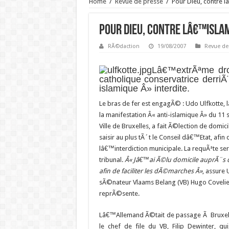
Home
/
Revue de presse
/
Pour Dieu, contre 
Pour Dieu, contre lâ€™isla
RÃ©daction
19/08/2007
Revue de
Lâ€™extrÃªme dro
catholique conservatrice derriÃ
islamique Â» interdite.
Le bras de fer est engagÃ© : Udo Ulfkotte, 
la manifestation Â« anti-islamique Â» du 11 
Ville de Bruxelles, a fait Ã©lection de domici
saisir au plus tÃ´t le Conseil dâ€™Etat, afin
lâ€™interdiction municipale. La requÃªte 
tribunal.
Â« Jâ€™ai Ã©lu domicile auprÃ¨s 
afin de faciliter les dÃ©marches Â»
, assure
sÃ©nateur Vlaams Belang (VB) Hugo Coveliers,
reprÃ©sente.
Lâ€™Allemand Ã©tait de passage Ã Bruxelle
le chef de file du VB, Filip Dewinter, qui