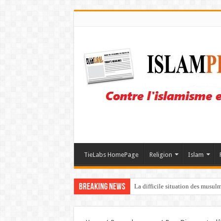
TieLabs HomePage
Religion
Islam
Breaking News
La difficile situation des musul