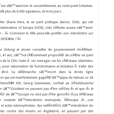
¯eur dâ€™autoriser le rassemblement, au rond-point Schuman.
lli plus de 6.300 signatures, en trois jours.
 No Sharia Here, et un parti politique danois, SIAD, qui ont
 islamisation of Europe (SIOE), Udo Ulfkotte assure nâ€™avoir
n :
Â« Comment la Ville peut-elle justifier son interdiction sur
 SIOEâ€œ ? Â»
ne Zeitung
et ancien conseiller du gouvernement chrÃ©tien-
te, 47 ans, sâ€™est rÃ©cemment proposÃ© de crÃ©er un parti
 de la CDU. Suite Ã ses ouvrages sur les rÃ©seaux islamistes,
pour subornation de fonctionnaires et incitation Ã trahir des
 dit-il. Sa dÃ©marche sâ€™inscrit dans la droite ligne
ces qui ont manifestement gagnÃ© lâ€™appui du Vatican. Le 26
pe BenoÃ®t XVI, Georg Gaenswein, confiait au
SÃ¼ddeutsche
ser lâ€™Occident ne peuvent pas Ãªtre niÃ©es Â»
et que
Â« le
Ã© de lâ€™Europe ne doit pas Ãªtre ignorÃ© Â»
.Le RÃ©seau
i soutient lâ€™interdiction municipale, Ã©voque
Â« une
et actes islamophobes, des vellÃ©itÃ©s dâ€™interdiction du
ntes contre des imams en Angleterre, en passant par des