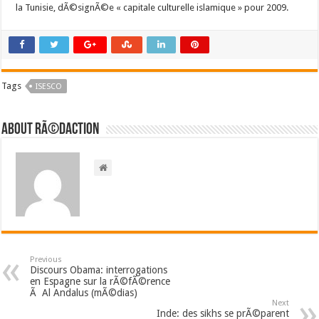
la Tunisie, dÃ©signÃ©e « capitale culturelle islamique » pour 2009.
Tags
ISESCO
About RÃ©daction
Previous
Discours Obama: interrogations
en Espagne sur la rÃ©fÃ©rence
Ã Al Andalus (mÃ©dias)
Next
Inde: des sikhs se prÃ©parent