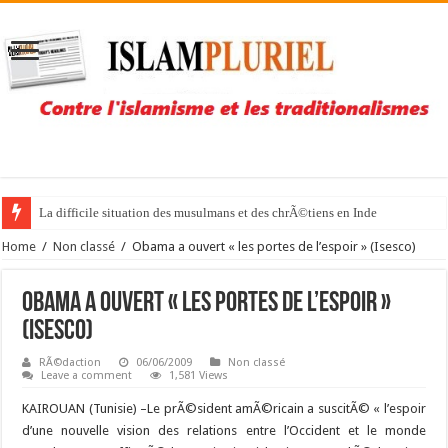
La difficile situation des musulmans et des chrÃ©tiens en Inde
Home
/
Non classé
/
Obama a ouvert « les portes de l’espoir » (Isesco)
Obama a ouvert « les portes de l’espoir »
(Isesco)
RÃ©daction
06/06/2009
Non classé
Leave a comment
1,581 Views
KAIROUAN (Tunisie) –
Le prÃ©sident amÃ©ricain a suscitÃ© « l’espoir
d’une nouvelle vision des relations entre l’Occident et le monde