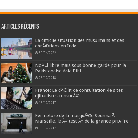
Articles récents
La difficile situation des musulmans et des
chrÃ©tiens en Inde
30/04/2022
NoÃ«l libre mais sous bonne garde pour la
Pakistanaise Asia Bibi
23/12/2018
France: Le dÃ©lit de consultation de sites
djihadistes censurÃ©
15/12/2017
Fermeture de la mosquÃ©e Sounna Ã
Marseille, le Â« test Â» de la grande priÃ¨re
15/12/2017