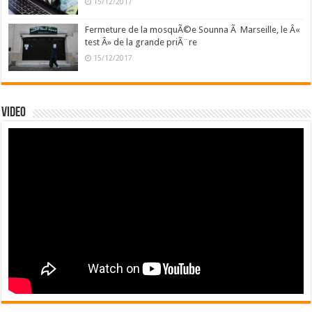
15/12/2017
Fermeture de la mosquÃ©e Sounna Ã Marseille, le Â«
test Â» de la grande priÃ¨re
15/12/2017
Video