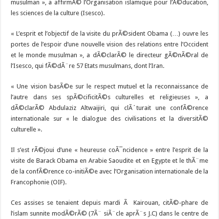
musulman », a affirmÃ© l’Organisation islamique pour l’Ã©ducation,
les sciences de la culture (Isesco).
« L’esprit et l’objectif de la visite du prÃ©sident Obama (…) ouvre les
portes de l’espoir d’une nouvelle vision des relations entre l’Occident
et le monde musulman », a dÃ©clarÃ© le directeur gÃ©nÃ©ral de
l’Isesco, qui fÃ©dÃ¨re 57 Etats musulmans, dont l’Iran.
« Une vision basÃ©e sur le respect mutuel et la reconnaissance de
l’autre dans ses spÃ©cificitÃ©s culturelles et religieuses », a
dÃ©clarÃ© Abdulaziz Altwaijiri, qui clÃ´turait une confÃ©rence
internationale sur « le dialogue des civilisations et la diversitÃ©
culturelle ».
Il s’est rÃ©joui d’une « heureuse coÃ¯ncidence » entre l’esprit de la
visite de Barack Obama en Arabie Saoudite et en Egypte et le thÃ¨me
de la confÃ©rence co-initiÃ©e avec l’Organisation internationale de la
Francophonie (OIF).
Ces assises se tenaient depuis mardi Ã Kairouan, citÃ©-phare de
l’islam sunnite modÃ©rÃ© (7Ã¨ siÃ¨cle aprÃ¨s J.C) dans le centre de