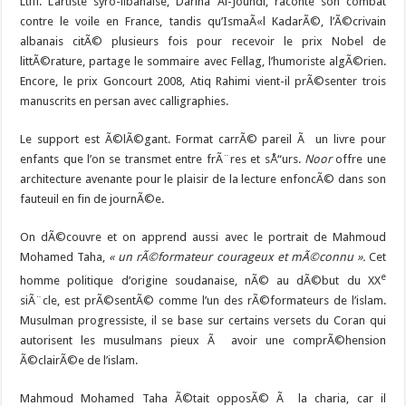
Ltifi. L’artiste syro-libanaise, Darina Al-Joundi, raconte son combat
contre le voile en France, tandis qu’IsmaÃ«l KadarÃ©, l’Ã©crivain
albanais citÃ© plusieurs fois pour recevoir le prix Nobel de
littÃ©rature, partage le sommaire avec Fellag, l’humoriste algÃ©rien.
Encore, le prix Goncourt 2008, Atiq Rahimi vient-il prÃ©senter trois
manuscrits en persan avec calligraphies.
Le support est Ã©lÃ©gant. Format carrÃ© pareil Ã un livre pour
enfants que l’on se transmet entre frÃ¨res et sÅ“urs.
Noor
offre une
architecture avenante pour le plaisir de la lecture enfoncÃ© dans son
fauteuil en fin de journÃ©e.
On dÃ©couvre et on apprend aussi avec le portrait de Mahmoud
Mohamed Taha,
« un rÃ©formateur courageux et mÃ©connu ».
Cet
e
homme politique d’origine soudanaise, nÃ© au dÃ©but du XX
siÃ¨cle, est prÃ©sentÃ© comme l’un des rÃ©formateurs de l’islam.
Musulman progressiste, il se base sur certains versets du Coran qui
autorisent les musulmans pieux Ã avoir une comprÃ©hension
Ã©clairÃ©e de l’islam.
Mahmoud Mohamed Taha Ã©tait opposÃ© Ã la charia, car il