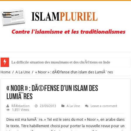
La difficile situation des musulmans et des chrÃ©tiens en Inde
Home
/
A La Une
/
« Noor » : dÃ©fense d’un islam des LumiÃ¨res
« Noor » : dÃ©fense d’un islam des
LumiÃ¨res
RÃ©daction
23/05/2013
A La Une
Leave a comment
1,851 Views
Dieu est ma lumiÃ¨re. » Tel est le sens du mot « Noor », en arabe dans
le texte. Titre habillement choisi pour porter la nouvelle revue pour un