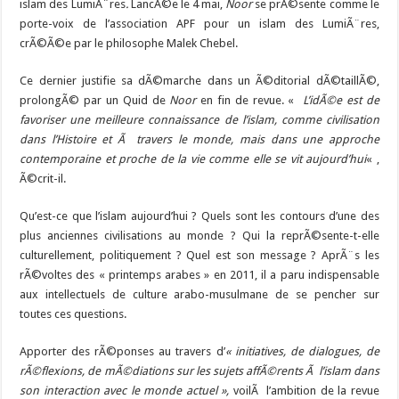
islam des LumiÃ¨res
.
LancÃ©e le 4 mai,
Noor
se prÃ©sente comme le
porte-voix de l’association APF pour un islam des LumiÃ¨res,
crÃ©Ã©e par le philosophe Malek Chebel.
Ce dernier justifie sa dÃ©marche dans un Ã©ditorial dÃ©taillÃ©,
prolongÃ© par un Quid de
Noor
en fin de revue. «
L’idÃ©e est de
favoriser une meilleure connaissance de l’islam, comme civilisation
dans l’Histoire et Ã travers le monde, mais dans une approche
contemporaine et proche de la vie comme elle se vit aujourd’hui
« ,
Ã©crit-il.
Qu’est-ce que l’islam aujourd’hui ? Quels sont les contours d’une des
plus anciennes civilisations au monde ? Qui la reprÃ©sente-t-elle
culturellement, politiquement ? Quel est son message ? AprÃ¨s les
rÃ©voltes des « printemps arabes » en 2011, il a paru indispensable
aux intellectuels de culture arabo-musulmane de se pencher sur
toutes ces questions.
Apporter des rÃ©ponses au travers d’
« initiatives, de dialogues, de
rÃ©flexions, de mÃ©diations sur les sujets affÃ©rents Ã l’islam dans
son interaction avec le monde actuel »,
voilÃ l’ambition de la revue