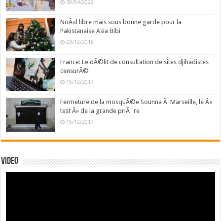
30/04/2022
NoÃ«l libre mais sous bonne garde pour la
Pakistanaise Asia Bibi
23/12/2018
France: Le dÃ©lit de consultation de sites djihadistes
censurÃ©
15/12/2017
Fermeture de la mosquÃ©e Sounna Ã Marseille, le Â«
test Â» de la grande priÃ¨re
15/12/2017
Video