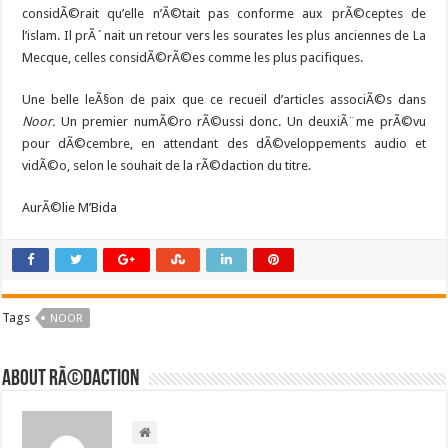
considÃ©rait qu’elle n’Ã©tait pas conforme aux prÃ©ceptes de
l’islam. Il prÃ´nait un retour vers les sourates les plus anciennes de La
Mecque, celles considÃ©rÃ©es comme les plus pacifiques.
Une belle leÃ§on de paix que ce recueil d’articles associÃ©s dans
Noor.
Un premier numÃ©ro rÃ©ussi donc. Un deuxiÃ¨me prÃ©vu
pour dÃ©cembre, en attendant des dÃ©veloppements audio et
vidÃ©o, selon le souhait de la rÃ©daction du titre.
AurÃ©lie M’Bida
Tags
NOOR
About RÃ©daction