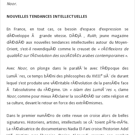
Noor.
NOUVELLES TENDANCES INTELLECTUELLES
En France, en tout cas, ce besoin d’espace d’expression se
dÃ©veloppe Ã grande vitesse. DÃ©jÃ ,
Rukh
, jeune magazine
dÃ©diÃ© aux nouvelles tendances intellectuelles autour du Moyen-
Orient, s’est-il revendiquÃ© comme le creuset de
« rÃ©flexions de
qualitÃ© sur l’Ã©volution des sociÃ©tÃ©s arabes contemporaines »
.
Avec
Noor,
on plonge dans le parallÃ¨le avec l’Ã©poque des
e
LumiÃ¨res, ce temps bÃ©ni des philosophes du XVIII
siÃ¨cle durant
lequel s’est produite une vÃ©ritable rÃ©volution de la pensÃ©e face
Ã l’absolutisme du rÃ©gime. Un
« islam des LumiÃ¨res »,
clame
Noor,
comme pour mieux Ã©clairer la sociÃ©tÃ© sur cette religion et
sa culture, devant le retour en force des extrÃ©mismes.
Dans le premier numÃ©ro de cette revue on croise alors de belles
signatures. Historiens, artistes, intellectuels se cÃ´toient pÃªle-mÃªle.
La rÃ©alisatrice de documentaires Nadia El-Fani croise l’historien Adel