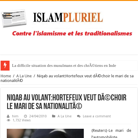
La difficile situation des musulmans et des chrÃ©tiens en Inde
Home
/
A La Une
/
Niqab au volant:Hortefeux veut dÃ©choir le mari de sa
nationalitÃ©
Niqab au volant:Hortefeux veut dÃ©choir
le mari de sa nationalitÃ©
him
24/04/2010
A La Une
Leave a comment
1,732 Views
(Reuters)-
Le mari de
l’automobiliste