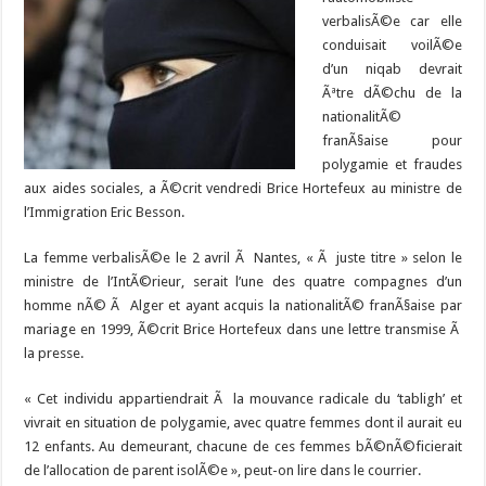
verbalisÃ©e car elle
conduisait voilÃ©e
d’un niqab devrait
Ãªtre dÃ©chu de la
nationalitÃ©
franÃ§aise pour
polygamie et fraudes
aux aides sociales, a Ã©crit vendredi Brice Hortefeux au ministre de
l’Immigration Eric Besson.
La femme verbalisÃ©e le 2 avril Ã Nantes, « Ã juste titre » selon le
ministre de l’IntÃ©rieur, serait l’une des quatre compagnes d’un
homme nÃ© Ã Alger et ayant acquis la nationalitÃ© franÃ§aise par
mariage en 1999, Ã©crit Brice Hortefeux dans une lettre transmise Ã
la presse.
« Cet individu appartiendrait Ã la mouvance radicale du ‘tabligh’ et
vivrait en situation de polygamie, avec quatre femmes dont il aurait eu
12 enfants. Au demeurant, chacune de ces femmes bÃ©nÃ©ficierait
de l’allocation de parent isolÃ©e », peut-on lire dans le courrier.