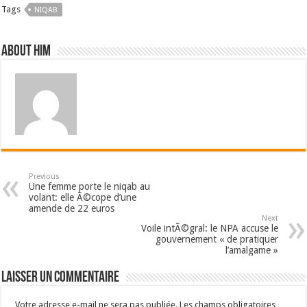
Tags
NIQAB
About him
Previous
Une femme porte le niqab au
volant: elle Ã©cope d’une
amende de 22 euros
Next
Voile intÃ©gral: le NPA accuse le
gouvernement « de pratiquer
l’amalgame »
Laisser un commentaire
Votre adresse e-mail ne sera pas publiée.
Les champs obligatoires