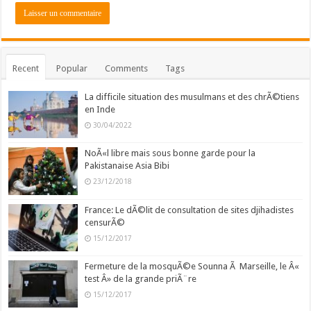
Recent
Popular
Comments
Tags
La difficile situation des musulmans et des chrÃ©tiens
en Inde
30/04/2022
NoÃ«l libre mais sous bonne garde pour la
Pakistanaise Asia Bibi
23/12/2018
France: Le dÃ©lit de consultation de sites djihadistes
censurÃ©
15/12/2017
Fermeture de la mosquÃ©e Sounna Ã Marseille, le Â«
test Â» de la grande priÃ¨re
15/12/2017