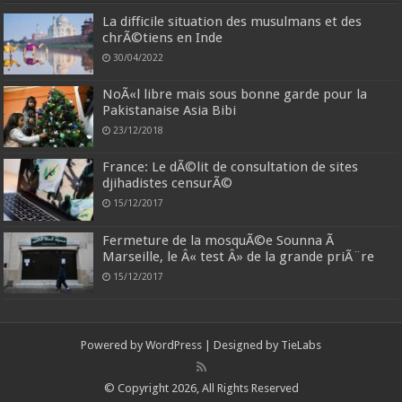
La difficile situation des musulmans et des
chrÃ©tiens en Inde
30/04/2022
NoÃ«l libre mais sous bonne garde pour la
Pakistanaise Asia Bibi
23/12/2018
France: Le dÃ©lit de consultation de sites
djihadistes censurÃ©
15/12/2017
Fermeture de la mosquÃ©e Sounna Ã
Marseille, le Â« test Â» de la grande priÃ¨re
15/12/2017
Powered by
WordPress
| Designed by
TieLabs
© Copyright 2026, All Rights Reserved