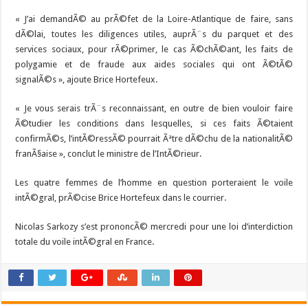
« J’ai demandÃ© au prÃ©fet de la Loire-Atlantique de faire, sans
dÃ©lai, toutes les diligences utiles, auprÃ¨s du parquet et des
services sociaux, pour rÃ©primer, le cas Ã©chÃ©ant, les faits de
polygamie et de fraude aux aides sociales qui ont Ã©tÃ©
signalÃ©s », ajoute Brice Hortefeux.
« Je vous serais trÃ¨s reconnaissant, en outre de bien vouloir faire
Ã©tudier les conditions dans lesquelles, si ces faits Ã©taient
confirmÃ©s, l’intÃ©ressÃ© pourrait Ãªtre dÃ©chu de la nationalitÃ©
franÃ§aise », conclut le ministre de l’IntÃ©rieur.
Les quatre femmes de l’homme en question porteraient le voile
intÃ©gral, prÃ©cise Brice Hortefeux dans le courrier.
Nicolas Sarkozy s’est prononcÃ© mercredi pour une loi d’interdiction
totale du voile intÃ©gral en France.