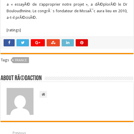
a « essayÃ© de s’approprier notre projet », a dÃ©plorÃ© le Dr
Bouloudhnine. Le congrÃ¨s fondateur de MosaÃ¯c aura lieu en 2010,
a-t-il prÃ©cisÃ©.
[ratings]
Tags
FRANCE
About RÃ©daction
Previous