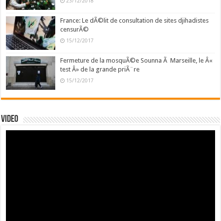
23/12/2018
France: Le dÃ©lit de consultation de sites djihadistes
censurÃ©
15/12/2017
Fermeture de la mosquÃ©e Sounna Ã Marseille, le Â«
test Â» de la grande priÃ¨re
15/12/2017
Video