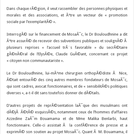
Dans chaque rÃ©gion, il veut rassembler des personnes physiques et
morales et des associations, et Ãªtre un vecteur de « promotion
sociale par l’exemplaritÃ© ».
InterrogÃ© sur le financement de MosaÃ¯c, le Dr Bouloudhnine a dit
Ãªtre assurÃ© de recevoir des subventions publiques et soulignÃ© Ã
plusieurs reprises « l’accueil trÃ¨s favorable » du secrÃ©taire
gÃ©nÃ©ral de l’ElysÃ©e, Claude GuÃ©ant, concernant ce projet
« citoyen non communautariste ».
Le Dr Bouloudhnine, lui-mÃªme chirurgien orthopÃ©diste Ã Nice,
Ã©tait entourÃ© des cinq autres membres fondateurs de MosaÃ¯c,
qui sont cadres, avocat fonctionnaires, et de « sensibilitÃ©s politiques
diverses », a-t-il dit sans toutefois donner de dÃ©tails.
D’autres projets de reprÃ©sentation laÃ¯que des musulmans ont
dÃ©jÃ Ã©tÃ© esquissÃ©s, notamment ceux de l’hommes d’affaires
Azzedine ZaÃ¯m Bouamama et de Mme Malika Benlarbi, haut
fonctionnaire. Celle-ci assistait Ã la confÃ©rence de presse et a
exprimÃ© son soutien au projet MosaÃ¯c. Quant Ã M. Bouamama, il