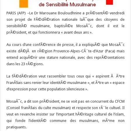
PARIS (AFP) –
Le Dr Marouane Bouloudhnine a prÃ©sentÃ© vendredi
son projet de FÃ©dÃ©ration nationale laÃ¯que des citoyens de
sensibilitÃ© musulmane, baptisÃ©e MosaÃ¯c, dont il est le
prÃ©sident, et qui fonctionnera « avant deux ans ».
Au cours d’une confÃ©rence de presse, il a expliquÃ© que MosaÃ¯c
existe dÃ©jÃ en rÃ©gion Provence-Alpes-CÃ´te-d’Azur (Paca) mais
entend acquÃ©rir une stature nationale, avec des reprÃ©sentations
dans les 23 rÃ©gions.
La fÃ©dÃ©ration veut rassembler tous ceux qui « aspirent Ã Ãªtre
FranÃ§ais sans renier leur identitÃ© musulmane », et Ãªtre un « espace
d’expression pour cette population silencieuse ».
MosaÃ¯c, a dit son prÃ©sident, ne se voit pas en concurrent du CFCM
(Conseil franÃ§ais du culte musulman) et respecte son rÃ´le cultuel. Il
veut en revanche insister sur l’important hÃ©ritage culturel de l’islam,
qui fonde l’identitÃ© commune des musulmans, mÃªme non
pratiquants.