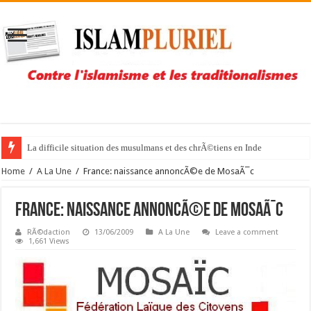
La difficile situation des musulmans et des chrÃ©tiens en Inde
Home
/
A La Une
/
France: naissance annoncÃ©e de MosaÃ¯c
France: naissance annoncÃ©e de MosaÃ¯c
RÃ©daction
13/06/2009
A La Une
Leave a comment
1,661 Views