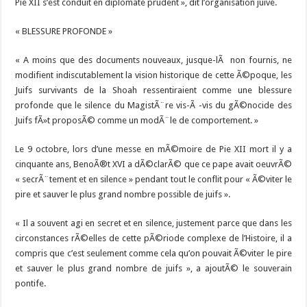
Pie XII s’est conduit en diplomate prudent », dit l’organisation juive.
« BLESSURE PROFONDE »
« A moins que des documents nouveaux, jusque-lÃ non fournis, ne
modifient indiscutablement la vision historique de cette Ã©poque, les
Juifs survivants de la Shoah ressentiraient comme une blessure
profonde que le silence du MagistÃ¨re vis-Ã -vis du gÃ©nocide des
Juifs fÃ»t proposÃ© comme un modÃ¨le de comportement. »
Le 9 octobre, lors d’une messe en mÃ©moire de Pie XII mort il y a
cinquante ans, BenoÃ®t XVI a dÃ©clarÃ© que ce pape avait oeuvrÃ©
« secrÃ¨tement et en silence » pendant tout le conflit pour « Ã©viter le
pire et sauver le plus grand nombre possible de juifs ».
« Il a souvent agi en secret et en silence, justement parce que dans les
circonstances rÃ©elles de cette pÃ©riode complexe de l’Histoire, il a
compris que c’est seulement comme cela qu’on pouvait Ã©viter le pire
et sauver le plus grand nombre de juifs », a ajoutÃ© le souverain
pontife.