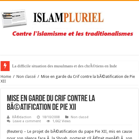
La difficile situation des musulmans et des chrÃ©tiens en Inde
Home
/
Non classé
/
Mise en garde du Crif contre la bÃ©atification de Pie
XII
Mise en garde du Crif contre la
bÃ©atification de Pie XII
RÃ©daction
18/10/2008
Non classé
Leave a comment
1,662 Views
(Reuters) – Le projet de bÃ©atification du pape Pie XII, mis en cause
pour son silence face Ã la Shoah, porterait s’il Ã©tait menÃ© Ã son