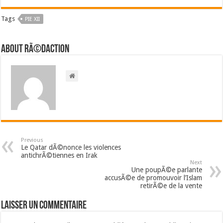
Tags
PIE XII
About RÃ©daction
Previous
Le Qatar dÃ©nonce les violences
antichrÃ©tiennes en Irak
Next
Une poupÃ©e parlante
accusÃ©e de promouvoir l’Islam
retirÃ©e de la vente
Laisser un commentaire