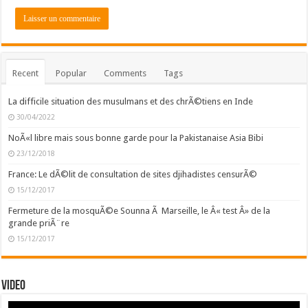
Recent
Popular
Comments
Tags
La difficile situation des musulmans et des chrÃ©tiens en Inde
30/04/2022
NoÃ«l libre mais sous bonne garde pour la Pakistanaise Asia Bibi
23/12/2018
France: Le dÃ©lit de consultation de sites djihadistes censurÃ©
15/12/2017
Fermeture de la mosquÃ©e Sounna Ã Marseille, le Â« test Â» de la
grande priÃ¨re
15/12/2017
Video