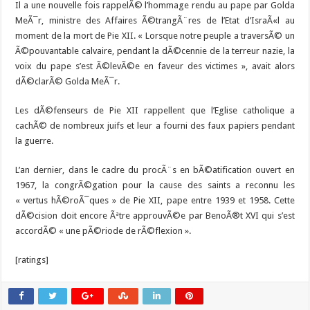
Il a une nouvelle fois rappelÃ© l’hommage rendu au pape par Golda
MeÃ¯r, ministre des Affaires Ã©trangÃ¨res de l’Etat d’IsraÃ«l au
moment de la mort de Pie XII. « Lorsque notre peuple a traversÃ© un
Ã©pouvantable calvaire, pendant la dÃ©cennie de la terreur nazie, la
voix du pape s’est Ã©levÃ©e en faveur des victimes », avait alors
dÃ©clarÃ© Golda MeÃ¯r.
Les dÃ©fenseurs de Pie XII rappellent que l’Eglise catholique a
cachÃ© de nombreux juifs et leur a fourni des faux papiers pendant
la guerre.
L’an dernier, dans le cadre du procÃ¨s en bÃ©atification ouvert en
1967, la congrÃ©gation pour la cause des saints a reconnu les
« vertus hÃ©roÃ¯ques » de Pie XII, pape entre 1939 et 1958. Cette
dÃ©cision doit encore Ãªtre approuvÃ©e par BenoÃ®t XVI qui s’est
accordÃ© « une pÃ©riode de rÃ©flexion ».
[ratings]