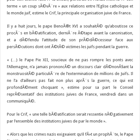
terme « un coup sÃ©vÃ¨re » aux relations entre l’Eglise catholique et
le monde juif, estime le Crif, la principale organisation juive de France.
Il y a huit jours, le pape BenoÃ®t XVI a souhaitÃ© qu’aboutisse ce
procÃ¨s en bÃ©atification, derniÃ¨re Ã©tape avant la canonisation,
et a dÃ©fendu l’attitude de son prÃ©dÃ©cesseur face aux
persÃ©cutions dont ont Ã©tÃ© victimes les juifs pendant la guerre.
« (…) le Pape Pie XII, soucieux de ne pas rompre les ponts avec
l’Allemagne, n’a jamais prononcÃ© un discours clair dÃ©nonÃ§ant la
monstruositÃ© particuliÃ¨re de l’extermination de millions de Juifs. Il
ne l’a d’ailleurs pas fait non plus aprÃ¨s la guerre, ce qui est
profondÃ©ment choquant », estime pour sa part le Conseil
reprÃ©sentatif des institutions juives de France, vendredi dans un
communiquÃ©.
Pour le Crif, « une telle bÃ©atification serait ressentie nÃ©gativement
par l’ensemble des institutions juives de par le monde ».
« Alors que les crimes nazis exigeaient qu’il fÃ»t un prophÃ¨te, le Pape