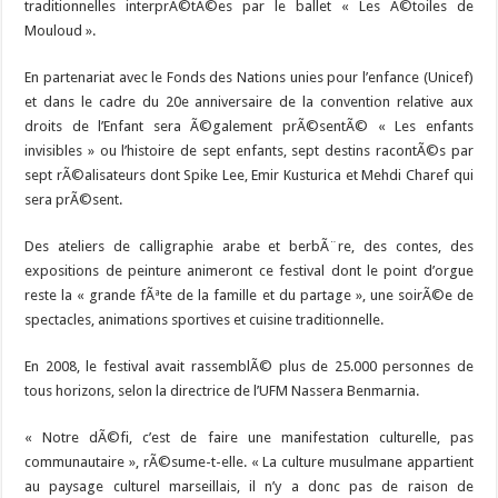
traditionnelles interprÃ©tÃ©es par le ballet « Les Ã©toiles de
Mouloud ».
En partenariat avec le Fonds des Nations unies pour l’enfance (Unicef)
et dans le cadre du 20e anniversaire de la convention relative aux
droits de l’Enfant sera Ã©galement prÃ©sentÃ© « Les enfants
invisibles » ou l’histoire de sept enfants, sept destins racontÃ©s par
sept rÃ©alisateurs dont Spike Lee, Emir Kusturica et Mehdi Charef qui
sera prÃ©sent.
Des ateliers de calligraphie arabe et berbÃ¨re, des contes, des
expositions de peinture animeront ce festival dont le point d’orgue
reste la « grande fÃªte de la famille et du partage », une soirÃ©e de
spectacles, animations sportives et cuisine traditionnelle.
En 2008, le festival avait rassemblÃ© plus de 25.000 personnes de
tous horizons, selon la directrice de l’UFM Nassera Benmarnia.
« Notre dÃ©fi, c’est de faire une manifestation culturelle, pas
communautaire », rÃ©sume-t-elle. « La culture musulmane appartient
au paysage culturel marseillais, il n’y a donc pas de raison de