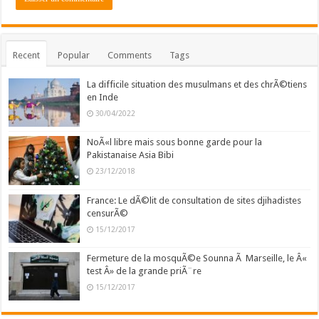
Recent
Popular
Comments
Tags
La difficile situation des musulmans et des chrÃ©tiens
en Inde
30/04/2022
NoÃ«l libre mais sous bonne garde pour la
Pakistanaise Asia Bibi
23/12/2018
France: Le dÃ©lit de consultation de sites djihadistes
censurÃ©
15/12/2017
Fermeture de la mosquÃ©e Sounna Ã Marseille, le Â«
test Â» de la grande priÃ¨re
15/12/2017