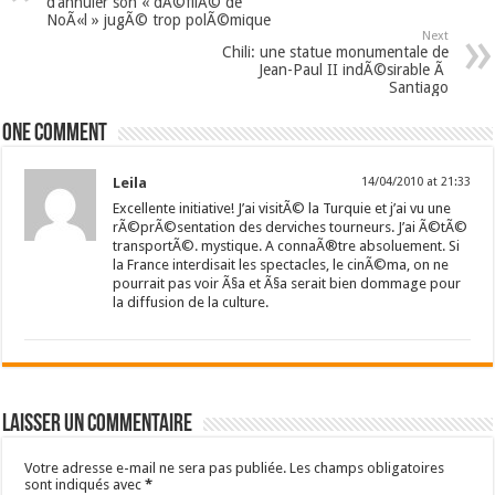
d’annuler son « dÃ©filÃ© de
NoÃ«l » jugÃ© trop polÃ©mique
Next
Chili: une statue monumentale de
Jean-Paul II indÃ©sirable Ã
Santiago
One comment
Leila
14/04/2010 at 21:33
Excellente initiative! J’ai visitÃ© la Turquie et j’ai vu une
rÃ©prÃ©sentation des derviches tourneurs. J’ai Ã©tÃ©
transportÃ©. mystique. A connaÃ®tre absoluement. Si
la France interdisait les spectacles, le cinÃ©ma, on ne
pourrait pas voir Ã§a et Ã§a serait bien dommage pour
la diffusion de la culture.
Laisser un commentaire
Votre adresse e-mail ne sera pas publiée.
Les champs obligatoires
sont indiqués avec
*