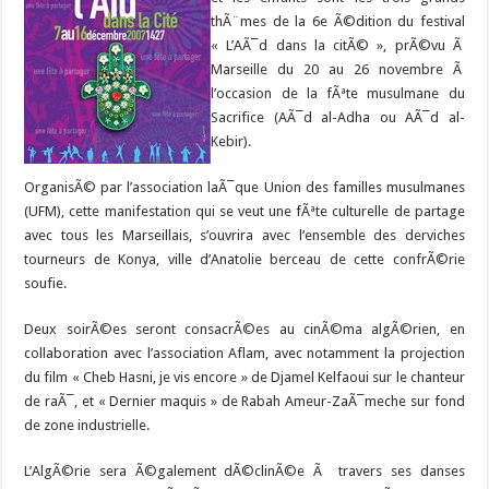
thÃ¨mes de la 6e Ã©dition du festival
« L’AÃ¯d dans la citÃ© », prÃ©vu Ã
Marseille du 20 au 26 novembre Ã
l’occasion de la fÃªte musulmane du
Sacrifice (AÃ¯d al-Adha ou AÃ¯d al-
Kebir).
OrganisÃ© par l’association laÃ¯que Union des familles musulmanes
(UFM), cette manifestation qui se veut une fÃªte culturelle de partage
avec tous les Marseillais, s’ouvrira avec l’ensemble des derviches
tourneurs de Konya, ville d’Anatolie berceau de cette confrÃ©rie
soufie.
Deux soirÃ©es seront consacrÃ©es au cinÃ©ma algÃ©rien, en
collaboration avec l’association Aflam, avec notamment la projection
du film « Cheb Hasni, je vis encore » de Djamel Kelfaoui sur le chanteur
de raÃ¯, et « Dernier maquis » de Rabah Ameur-ZaÃ¯meche sur fond
de zone industrielle.
L’AlgÃ©rie sera Ã©galement dÃ©clinÃ©e Ã travers ses danses