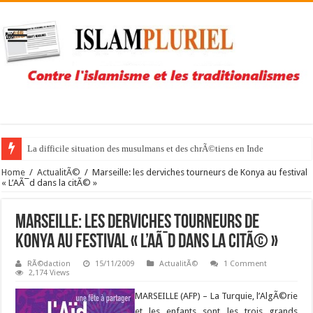
La difficile situation des musulmans et des chrÃ©tiens en Inde
Home
/
ActualitÃ©
/
Marseille: les derviches tourneurs de Konya au festival
« L’AÃ¯d dans la citÃ© »
Marseille: les derviches tourneurs de
Konya au festival « L’AÃ¯d dans la citÃ© »
RÃ©daction
15/11/2009
ActualitÃ©
1 Comment
2,174 Views
MARSEILLE (AFP) –
La Turquie, l’AlgÃ©rie
et les enfants sont les trois grands