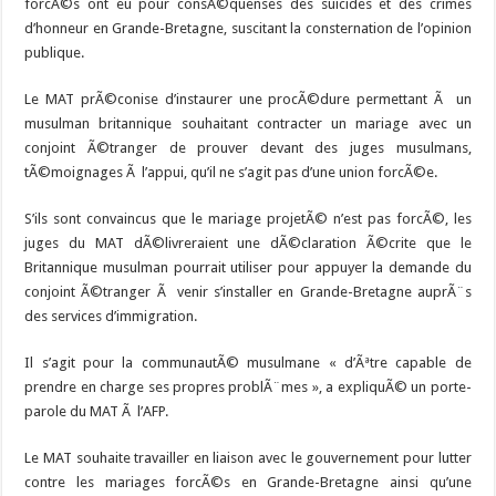
forcÃ©s ont eu pour consÃ©quenses des suicides et des crimes
d’honneur en Grande-Bretagne, suscitant la consternation de l’opinion
publique.
Le MAT prÃ©conise d’instaurer une procÃ©dure permettant Ã un
musulman britannique souhaitant contracter un mariage avec un
conjoint Ã©tranger de prouver devant des juges musulmans,
tÃ©moignages Ã l’appui, qu’il ne s’agit pas d’une union forcÃ©e.
S’ils sont convaincus que le mariage projetÃ© n’est pas forcÃ©, les
juges du MAT dÃ©livreraient une dÃ©claration Ã©crite que le
Britannique musulman pourrait utiliser pour appuyer la demande du
conjoint Ã©tranger Ã venir s’installer en Grande-Bretagne auprÃ¨s
des services d’immigration.
Il s’agit pour la communautÃ© musulmane « d’Ãªtre capable de
prendre en charge ses propres problÃ¨mes », a expliquÃ© un porte-
parole du MAT Ã l’AFP.
Le MAT souhaite travailler en liaison avec le gouvernement pour lutter
contre les mariages forcÃ©s en Grande-Bretagne ainsi qu’une