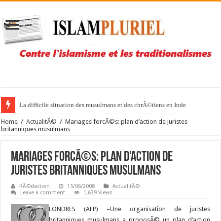
La difficile situation des musulmans et des chrÃ©tiens en Inde
Home
/
ActualitÃ©
/
Mariages forcÃ©s: plan d’action de juristes
britanniques musulmans
Mariages forcÃ©s: plan d’action de
juristes britanniques musulmans
RÃ©daction
15/06/2008
ActualitÃ©
Leave a comment
1,639 Views
LONDRES (AFP) –
Une organisation de juristes
britanniques musulmans a proposÃ© un plan d’action