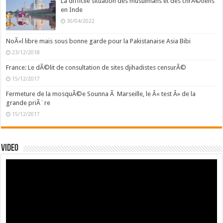
La difficile situation des musulmans et des chrÃ©tiens
en Inde
30/04/2022
NoÃ«l libre mais sous bonne garde pour la Pakistanaise Asia Bibi
23/12/2018
France: Le dÃ©lit de consultation de sites djihadistes censurÃ©
15/12/2017
Fermeture de la mosquÃ©e Sounna Ã Marseille, le Â« test Â» de la
grande priÃ¨re
15/12/2017
Video