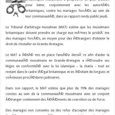
pour lutter, conjointement avec les autoritÃ©s
britanniques, contre les mariages forcÃ©s au sein de
leur communautÃ©, dans un rapport rendu public jeudi.
Le Tribunal d’arbitrage musulman (MAT) estime que les musulmans
britanniques doivent prendre en charge eux-mÃªmes le problÃ¨me
des mariages forcÃ©s, un moyen pour des Ã©trangers d’obtenir le
droit de s’installer en Grande-Bretagne.
Le MAT a Ã©tÃ© mis en place l’annÃ©e derniÃ¨re afin d’aider la
communautÃ© musulmane en Grande-Bretagne a rÃ©soudre ses
litiges en conformitÃ© avec la loi islamique – la charia – tout en
restant dans le cadre lÃ©gal britannique et en Ã©vitant de longues et
coÃ»teuses procÃ©dures judiciaires.
Dans son rapport, le MAT estime que plus de 70% des mariages
conclus au sein de la communautÃ© musulmane avec un conjoint
Ã©tranger contiennent des Ã©lÃ©ments de coercition ou de force.
Des mariages non consentis ou des refus d’accepter des mariages