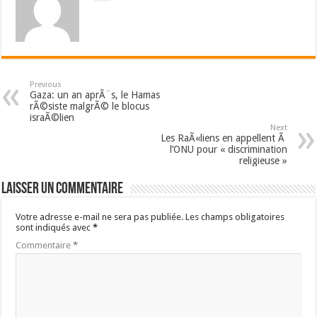
Previous
Gaza: un an aprÃ¨s, le Hamas
rÃ©siste malgrÃ© le blocus
israÃ©lien
Next
Les RaÃ«liens en appellent Ã
l’ONU pour « discrimination
religieuse »
Laisser un commentaire
Votre adresse e-mail ne sera pas publiée.
Les champs obligatoires
sont indiqués avec
*
Commentaire
*