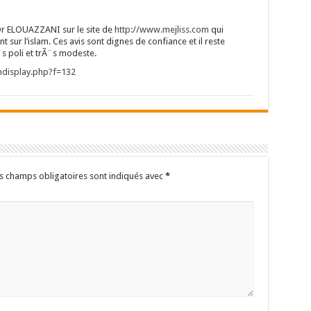
Dr ELOUAZZANI sur le site de
http://www.mejliss.com
qui
sur l’islam. Ces avis sont dignes de confiance et il reste
¨s poli et trÃ¨s modeste.
mdisplay.php?f=132
s champs obligatoires sont indiqués avec
*