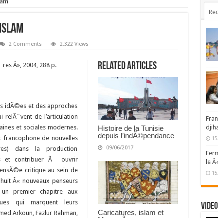
lam
Rec
’islam
2 Comments
2,322 Views
Related Articles
Ã¨res Â», 2004, 288 p.
es idÃ©es et des approches
relÃ¨vent de l’articulation
Fran
ines et sociales modernes.
djih
Histoire de la Tunisie
depuis l’indÃ©pendance
ic francophone de nouvelles
15
09/06/2017
¨res) dans la production
Ferm
s et contribuer Ã ouvrir
le Â
ensÃ©e critique au sein de
15
 huit Â« nouveaux penseurs
 un premier chapitre aux
iques qui marquent leurs
Video
Caricatures, islam et
med Arkoun, Fazlur Rahman,