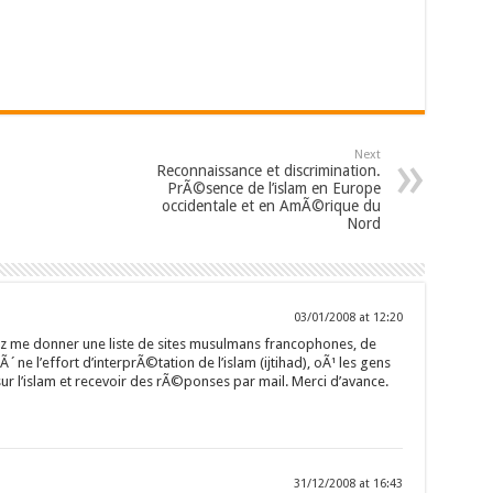
Next
Reconnaissance et discrimination.
PrÃ©sence de l’islam en Europe
occidentale et en AmÃ©rique du
Nord
03/01/2008 at 12:20
vez me donner une liste de sites musulmans francophones, de
Ã´ne l’effort d’interprÃ©tation de l’islam (ijtihad), oÃ¹ les gens
r l’islam et recevoir des rÃ©ponses par mail. Merci d’avance.
31/12/2008 at 16:43