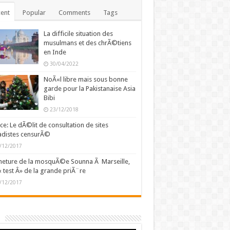
ent
Popular
Comments
Tags
La difficile situation des
musulmans et des chrÃ©tiens
en Inde
30/04/2022
NoÃ«l libre mais sous bonne
garde pour la Pakistanaise Asia
Bibi
23/12/2018
ce: Le dÃ©lit de consultation de sites
adistes censurÃ©
/12/2017
eture de la mosquÃ©e Sounna Ã Marseille,
« test Â» de la grande priÃ¨re
/12/2017