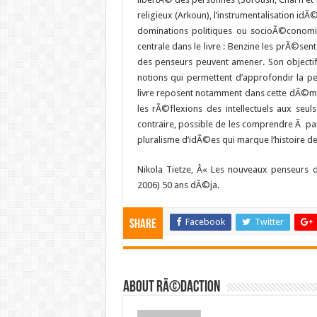
religieux (Arkoun), l’instrumentalisation i
dominations politiques ou socioÃ©conomiq
centrale dans le livre : Benzine les prÃ©s
des penseurs peuvent amener. Son objectif
notions qui permettent d’approfondir la pe
livre reposent notamment dans cette dÃ©marc
les rÃ©flexions des intellectuels aux seu
contraire, possible de les comprendre Ã parti
pluralisme d’idÃ©es qui marque l’histoire de 
Nikola Tietze, Â« Les nouveaux penseurs d
2006) 50 ans dÃ©ja.
Facebook
Twitter
Share
About RÃ©daction