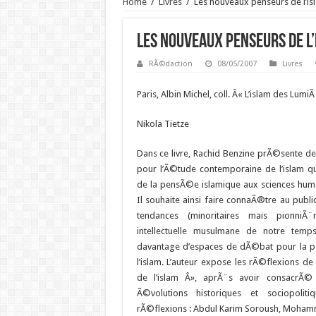
Home
/
Livres
/
Les nouveaux penseurs de l’is
Les nouveaux penseurs de l
RÃ©daction
08/05/2007
Livres
Paris, Albin Michel, coll. Â« L’islam des Lumi
Nikola
Tietze
D
ans ce livre, Rachid Benzine prÃ©sente d
pour l’Ã©tude contemporaine de l’islam qui 
de la pensÃ©e islamique aux sciences huma
Il souhaite ainsi faire connaÃ®tre au publ
tendances (minoritaires mais pionniÃ
intellectuelle musulmane de notre temp
davantage d’espaces de dÃ©bat pour la p
l’islam.
L’auteur expose les rÃ©flexions de
de l’islam Â», aprÃ¨s avoir consacrÃ©
Ã©volutions historiques et sociopolit
rÃ©flexions : Abdul Karim Soroush, Moham