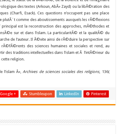
dÃ©ologique des textes (Arkoun, AbÃ» Zayd) ou la libÃ©ration des
ues (Charfi, Esack). Ces questions n’occupent pas une place
ente plutÃ´t comme des aboutissements auxquels les rÃ©flexions
 principal est la reconstruction des approches, mÃ©thodes et
nsÃ©e sur et dans l’islam. La particularitÃ© et la qualitÃ© du
he de l’auteur. Il Ã©vite ainsi de rÃ©duire la perspective sur
ls rÃ©fÃ©rents des sciences humaines et sociales et rend, au
r des traditions intellectuelles dans l’islam et Ã l’intÃ©rieur du
cette religion.
e l’islam Â»,
Archives de sciences sociales des religions
, 136(
Google +
Stumbleupon
LinkedIn
Pinterest