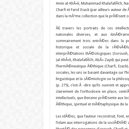
Amin al-KhÃ»li, Muhammad KhalafallÃ¢h, Na
Charfi et Farid Esack (par ailleurs auteur d
dans la mÃªme collection que le prÃ©sent o
Ã€ travers les portraits de ces intellec
nationales diverses, et aux itinÃ©raire
sommairement trois entrÃ©es dans la pen
historique et sociale de la rÃ©vÃ©l
interprÃ©tations thÃ©ologiques (Soroush, A
(al-KhÃ»li, KhalafallÃ¢h, AbÃ» Zayd) qui pe
l’hermÃ©neutique Ã©thique (Charfi, Esack).
sociales, les uns se basant davantage sur l’his
linguistique et la sÃ©miologie ou la philoso
(p. 275), c’est-Ã -dire qu’ils ouvrent et ap
clairement de l’orthodoxie en place, centrÃ©
intellectuels, que Benzine prÃ©sente aux le
Ã©thique, spirituel et mÃ©taphysique de la r
Les idÃ©es, que l’auteur reconstruit, font,
l’islam aux interrogations de la sociÃ©tÃ© ac
libertÃ© des personnes (Soroush, Charfi et Es