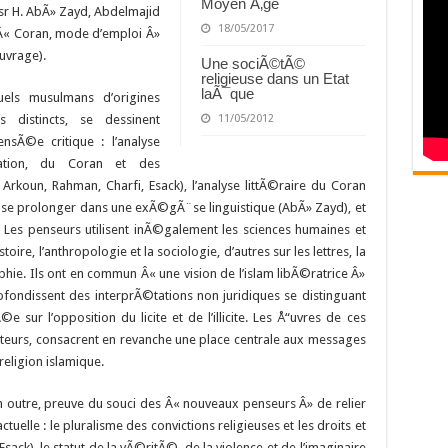
Moyen Ã‚ge
sr H. AbÃ» Zayd, Abdelmajid
18/05/2017
e Â« Coran, mode d’emploi Â»
uvrage).
Une sociÃ©tÃ©
religieuse dans un Etat
laÃ¯que
tuels musulmans d’origines
11/05/2012
s distincts, se dessinent
sÃ©e critique : l’analyse
ation, du Coran et des
rkoun, Rahman, Charfi, Esack), l’analyse littÃ©raire du Coran
ut se prolonger dans une exÃ©gÃ¨se linguistique (AbÃ» Zayd), et
 Les penseurs utilisent inÃ©galement les sciences humaines et
toire, l’anthropologie et la sociologie, d’autres sur les lettres, la
phie. Ils ont en commun Â« une vision de l’islam libÃ©ratrice Â»
profondissent des interprÃ©tations non juridiques se distinguant
e sur l’opposition du licite et de l’illicite. Les Å“uvres de ces
cteurs, consacrent en revanche une place centrale aux messages
eligion islamique.
 en outre, preuve du souci des Â« nouveaux penseurs Â» de relier
tuelle : le pluralisme des convictions religieuses et les droits et
ack), le statut de la vÃ©ritÃ©, de la violence et de l’imaginaire