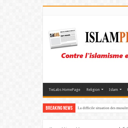
TieLabs HomePage
Religion
Islam
Breaking News
La difficile situation des musul