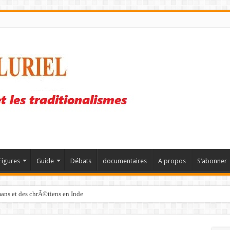
Figures
Guide
Débats
documentaires
A propos
S’abonner
mans et des chrÃ©tiens en Inde