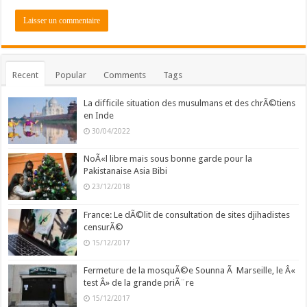
Recent
Popular
Comments
Tags
La difficile situation des musulmans et des chrÃ©tiens
en Inde
30/04/2022
NoÃ«l libre mais sous bonne garde pour la
Pakistanaise Asia Bibi
23/12/2018
France: Le dÃ©lit de consultation de sites djihadistes
censurÃ©
15/12/2017
Fermeture de la mosquÃ©e Sounna Ã Marseille, le Â«
test Â» de la grande priÃ¨re
15/12/2017