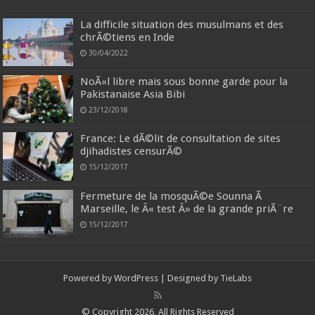
La difficile situation des musulmans et des
chrÃ©tiens en Inde
30/04/2022
NoÃ«l libre mais sous bonne garde pour la
Pakistanaise Asia Bibi
23/12/2018
France: Le dÃ©lit de consultation de sites
djihadistes censurÃ©
15/12/2017
Fermeture de la mosquÃ©e Sounna Ã
Marseille, le Â« test Â» de la grande priÃ¨re
15/12/2017
Powered by
WordPress
| Designed by
TieLabs
© Copyright 2026, All Rights Reserved