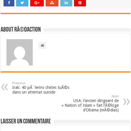
About RÃ©daction
Previous
Irak: 40 pÃ¨lerins chiites tuÃ©s
dans un attentat suicide
Next
USA: l’ancien dirigeant de
« Nation of Islam » fait l’Ã©loge
d’Obama (mÃ©dias)
Laisser un commentaire