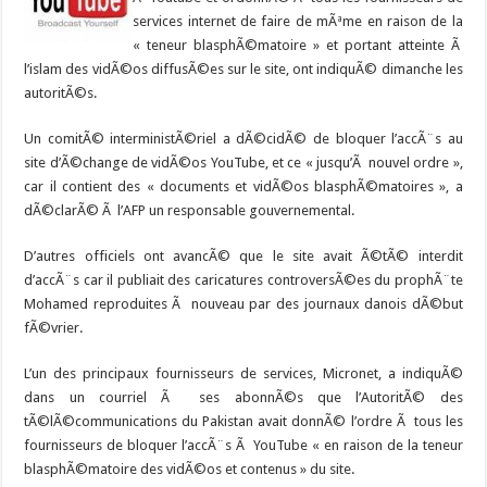
services internet de faire de mÃªme en raison de la
« teneur blasphÃ©matoire » et portant atteinte Ã
l’islam des vidÃ©os diffusÃ©es sur le site, ont indiquÃ© dimanche les
autoritÃ©s.
Un comitÃ© interministÃ©riel a dÃ©cidÃ© de bloquer l’accÃ¨s au
site d’Ã©change de vidÃ©os YouTube, et ce « jusqu’Ã nouvel ordre »,
car il contient des « documents et vidÃ©os blasphÃ©matoires », a
dÃ©clarÃ© Ã l’AFP un responsable gouvernemental.
D’autres officiels ont avancÃ© que le site avait Ã©tÃ© interdit
d’accÃ¨s car il publiait des caricatures controversÃ©es du prophÃ¨te
Mohamed reproduites Ã nouveau par des journaux danois dÃ©but
fÃ©vrier.
L’un des principaux fournisseurs de services, Micronet, a indiquÃ©
dans un courriel Ã ses abonnÃ©s que l’AutoritÃ© des
tÃ©lÃ©communications du Pakistan avait donnÃ© l’ordre Ã tous les
fournisseurs de bloquer l’accÃ¨s Ã YouTube « en raison de la teneur
blasphÃ©matoire des vidÃ©os et contenus » du site.