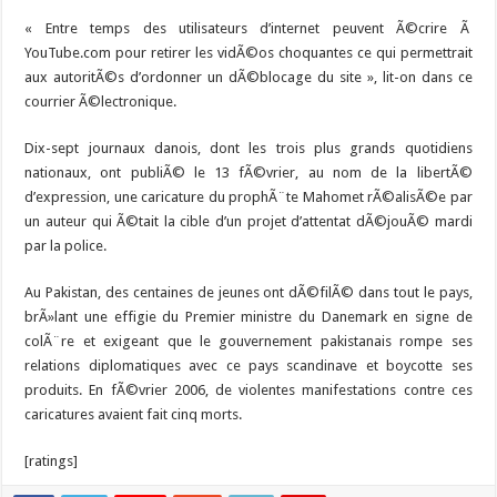
« Entre temps des utilisateurs d’internet peuvent Ã©crire Ã
YouTube.com pour retirer les vidÃ©os choquantes ce qui permettrait
aux autoritÃ©s d’ordonner un dÃ©blocage du site », lit-on dans ce
courrier Ã©lectronique.
Dix-sept journaux danois, dont les trois plus grands quotidiens
nationaux, ont publiÃ© le 13 fÃ©vrier, au nom de la libertÃ©
d’expression, une caricature du prophÃ¨te Mahomet rÃ©alisÃ©e par
un auteur qui Ã©tait la cible d’un projet d’attentat dÃ©jouÃ© mardi
par la police.
Au Pakistan, des centaines de jeunes ont dÃ©filÃ© dans tout le pays,
brÃ»lant une effigie du Premier ministre du Danemark en signe de
colÃ¨re et exigeant que le gouvernement pakistanais rompe ses
relations diplomatiques avec ce pays scandinave et boycotte ses
produits. En fÃ©vrier 2006, de violentes manifestations contre ces
caricatures avaient fait cinq morts.
[ratings]