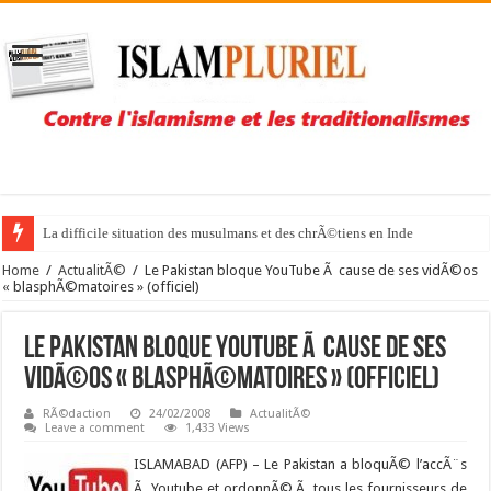
La difficile situation des musulmans et des chrÃ©tiens en Inde
Home
/
ActualitÃ©
/
Le Pakistan bloque YouTube Ã cause de ses vidÃ©os
« blasphÃ©matoires » (officiel)
Le Pakistan bloque YouTube Ã cause de ses
vidÃ©os « blasphÃ©matoires » (officiel)
RÃ©daction
24/02/2008
ActualitÃ©
Leave a comment
1,433 Views
ISLAMABAD (AFP) –
Le Pakistan a bloquÃ© l’accÃ¨s
Ã Youtube et ordonnÃ© Ã tous les fournisseurs de