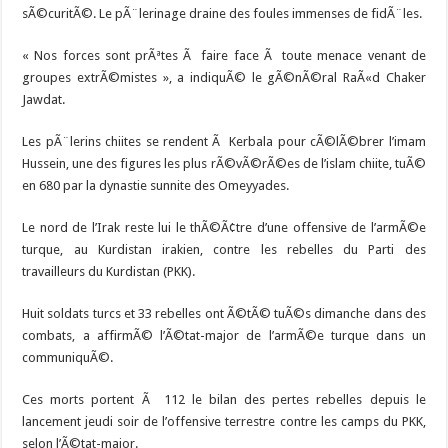
sÃ©curitÃ©. Le pÃ¨lerinage draine des foules immenses de fidÃ¨les.
« Nos forces sont prÃªtes Ã faire face Ã toute menace venant de
groupes extrÃ©mistes », a indiquÃ© le gÃ©nÃ©ral RaÃ«d Chaker
Jawdat.
Les pÃ¨lerins chiites se rendent Ã Kerbala pour cÃ©lÃ©brer l’imam
Hussein, une des figures les plus rÃ©vÃ©rÃ©es de l’islam chiite, tuÃ©
en 680 par la dynastie sunnite des Omeyyades.
Le nord de l’Irak reste lui le thÃ©Ã¢tre d’une offensive de l’armÃ©e
turque, au Kurdistan irakien, contre les rebelles du Parti des
travailleurs du Kurdistan (PKK).
Huit soldats turcs et 33 rebelles ont Ã©tÃ© tuÃ©s dimanche dans des
combats, a affirmÃ© l’Ã©tat-major de l’armÃ©e turque dans un
communiquÃ©.
Ces morts portent Ã 112 le bilan des pertes rebelles depuis le
lancement jeudi soir de l’offensive terrestre contre les camps du PKK,
selon l’Ã©tat-major.