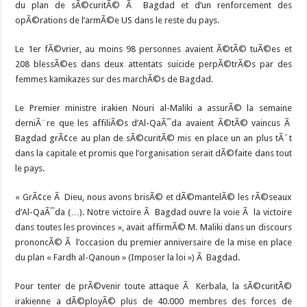
du plan de sÃ©curitÃ© Ã Bagdad et d’un renforcement des
opÃ©rations de l’armÃ©e US dans le reste du pays.
Le 1er fÃ©vrier, au moins 98 personnes avaient Ã©tÃ© tuÃ©es et
208 blessÃ©es dans deux attentats suicide perpÃ©trÃ©s par des
femmes kamikazes sur des marchÃ©s de Bagdad.
Le Premier ministre irakien Nouri al-Maliki a assurÃ© la semaine
derniÃ¨re que les affiliÃ©s d’Al-QaÃ¯da avaient Ã©tÃ© vaincus Ã
Bagdad grÃ¢ce au plan de sÃ©curitÃ© mis en place un an plus tÃ´t
dans la capitale et promis que l’organisation serait dÃ©faite dans tout
le pays.
« GrÃ¢ce Ã Dieu, nous avons brisÃ© et dÃ©mantelÃ© les rÃ©seaux
d’Al-QaÃ¯da (…). Notre victoire Ã Bagdad ouvre la voie Ã la victoire
dans toutes les provinces », avait affirmÃ© M. Maliki dans un discours
prononcÃ© Ã l’occasion du premier anniversaire de la mise en place
du plan « Fardh al-Qanoun » (Imposer la loi ») Ã Bagdad.
Pour tenter de prÃ©venir toute attaque Ã Kerbala, la sÃ©curitÃ©
irakienne a dÃ©ployÃ© plus de 40.000 membres des forces de