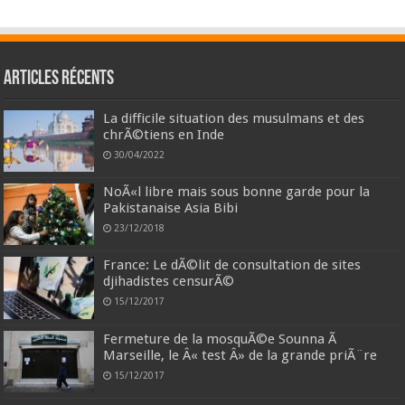
Articles récents
La difficile situation des musulmans et des
chrÃ©tiens en Inde
30/04/2022
NoÃ«l libre mais sous bonne garde pour la
Pakistanaise Asia Bibi
23/12/2018
France: Le dÃ©lit de consultation de sites
djihadistes censurÃ©
15/12/2017
Fermeture de la mosquÃ©e Sounna Ã
Marseille, le Â« test Â» de la grande priÃ¨re
15/12/2017