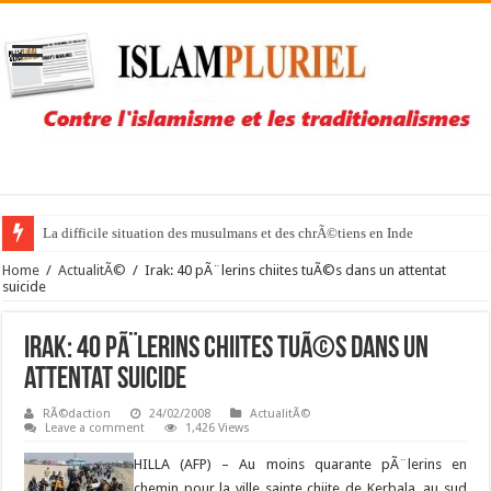
La difficile situation des musulmans et des chrÃ©tiens en Inde
Home
/
ActualitÃ©
/
Irak: 40 pÃ¨lerins chiites tuÃ©s dans un attentat
suicide
Irak: 40 pÃ¨lerins chiites tuÃ©s dans un
attentat suicide
RÃ©daction
24/02/2008
ActualitÃ©
Leave a comment
1,426 Views
HILLA (AFP) – Au moins quarante pÃ¨lerins en
chemin pour la ville sainte chiite de Kerbala, au sud