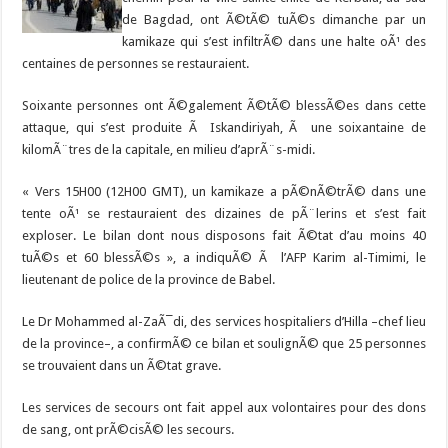
de Bagdad, ont Ã©tÃ© tuÃ©s dimanche par un
kamikaze qui s’est infiltrÃ© dans une halte oÃ¹ des
centaines de personnes se restauraient.
Soixante personnes ont Ã©galement Ã©tÃ© blessÃ©es dans cette
attaque, qui s’est produite Ã Iskandiriyah, Ã une soixantaine de
kilomÃ¨tres de la capitale, en milieu d’aprÃ¨s-midi.
« Vers 15H00 (12H00 GMT), un kamikaze a pÃ©nÃ©trÃ© dans une
tente oÃ¹ se restauraient des dizaines de pÃ¨lerins et s’est fait
exploser. Le bilan dont nous disposons fait Ã©tat d’au moins 40
tuÃ©s et 60 blessÃ©s », a indiquÃ© Ã l’AFP Karim al-Timimi, le
lieutenant de police de la province de Babel.
Le Dr Mohammed al-ZaÃ¯di, des services hospitaliers d’Hilla –chef lieu
de la province–, a confirmÃ© ce bilan et soulignÃ© que 25 personnes
se trouvaient dans un Ã©tat grave.
Les services de secours ont fait appel aux volontaires pour des dons
de sang, ont prÃ©cisÃ© les secours.