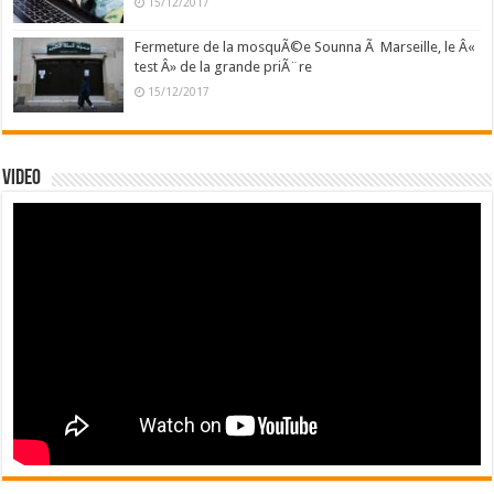
15/12/2017
Fermeture de la mosquÃ©e Sounna Ã Marseille, le Â«
test Â» de la grande priÃ¨re
15/12/2017
Video