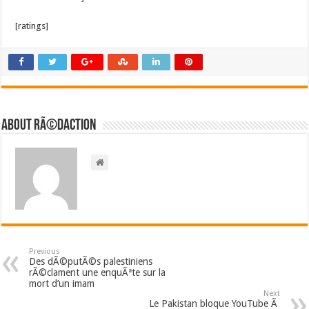
[ratings]
About RÃ©daction
Previous
Des dÃ©putÃ©s palestiniens
rÃ©clament une enquÃªte sur la
mort d’un imam
Next
Le Pakistan bloque YouTube Ã