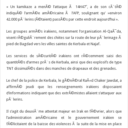
« Un kamikaze a menÃ© l’attaque Ã 14H47″, a de son cÃ´tÃ©
indiquÃ© l’armÃ©e amÃ©ricaine Ã l’AFP, soulignant qu' »environ
42.000 pÃ¨lerins (Ã©taient) passÃ©s par cette endroit aujourd’hui ».
Les groupes armÃ©s irakiens, notamment l’organisation Al-QaÃ¯da,
visent rÃ©guliÃ¨rement des chiites sur la route de leur pÃ¨lerinage Ã
pied de Bagdad vers les villes saintes de Kerbala et Najaf.
Les services de sÃ©curitÃ© irakiens ont rÃ©cemment saisi des
quantitÃ©s d’armes prÃ¨s de Kerbala, ainsi que des explosifs de type
TNT dissimulÃ©s dans des manches de drapeaux et des grenades.
Le chef de la police de Kerbala, le gÃ©nÃ©ral RaÃ«d Chaker Jawdat, a
affirmÃ© jeudi que les renseignements irakiens disposaient
d’informations indiquant que des extrÃ©mistes allaient s’attaquer aux
pÃ¨lerins.
Il s’agit du deuxiÃ¨me attentat majeur en Irak en fÃ©vrier, alors que
l’administration amÃ©ricaine et le gouvernement irakien se
fÃ©licitaient de la baisse des violences Ã la suite de la mise en place