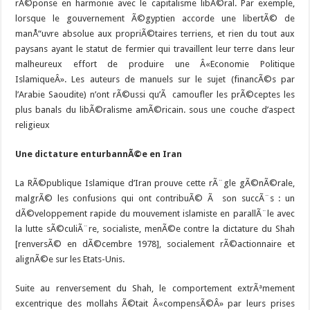
rÃ©ponse en harmonie avec le capitalisme libÃ©ral. Par exemple,
lorsque le gouvernement Ã©gyptien accorde une libertÃ© de
manÅ“uvre absolue aux propriÃ©taires terriens, et rien du tout aux
paysans ayant le statut de fermier qui travaillent leur terre dans leur
malheureux effort de produire une Â«Economie Politique
IslamiqueÂ». Les auteurs de manuels sur le sujet (financÃ©s par
l’Arabie Saoudite) n’ont rÃ©ussi qu’Ã camoufler les prÃ©ceptes les
plus banals du libÃ©ralisme amÃ©ricain. sous une couche d’aspect
religieux
Une dictature enturbannÃ©e en Iran
La RÃ©publique Islamique d’Iran prouve cette rÃ¨gle gÃ©nÃ©rale,
malgrÃ© les confusions qui ont contribuÃ© Ã son succÃ¨s : un
dÃ©veloppement rapide du mouvement islamiste en parallÃ¨le avec
la lutte sÃ©culiÃ¨re, socialiste, menÃ©e contre la dictature du Shah
[renversÃ© en dÃ©cembre 1978], socialement rÃ©actionnaire et
alignÃ©e sur les Etats-Unis.
Suite au renversement du Shah, le comportement extrÃªmement
excentrique des mollahs Ã©tait Â«compensÃ©Â» par leurs prises