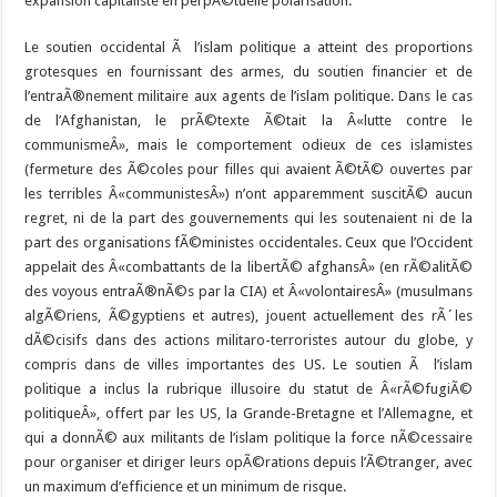
expansion capitaliste en perpÃ©tuelle polarisation.
Le soutien occidental Ã l’islam politique a atteint des proportions
grotesques en fournissant des armes, du soutien financier et de
l’entraÃ®nement militaire aux agents de l’islam politique. Dans le cas
de l’Afghanistan, le prÃ©texte Ã©tait la Â«lutte contre le
communismeÂ», mais le comportement odieux de ces islamistes
(fermeture des Ã©coles pour filles qui avaient Ã©tÃ© ouvertes par
les terribles Â«communistesÂ») n’ont apparemment suscitÃ© aucun
regret, ni de la part des gouvernements qui les soutenaient ni de la
part des organisations fÃ©ministes occidentales. Ceux que l’Occident
appelait des Â«combattants de la libertÃ© afghansÂ» (en rÃ©alitÃ©
des voyous entraÃ®nÃ©s par la CIA) et Â«volontairesÂ» (musulmans
algÃ©riens, Ã©gyptiens et autres), jouent actuellement des rÃ´les
dÃ©cisifs dans des actions militaro-terroristes autour du globe, y
compris dans de villes importantes des US. Le soutien Ã l’islam
politique a inclus la rubrique illusoire du statut de Â«rÃ©fugiÃ©
politiqueÂ», offert par les US, la Grande-Bretagne et l’Allemagne, et
qui a donnÃ© aux militants de l’islam politique la force nÃ©cessaire
pour organiser et diriger leurs opÃ©rations depuis l’Ã©tranger, avec
un maximum d’efficience et un minimum de risque.