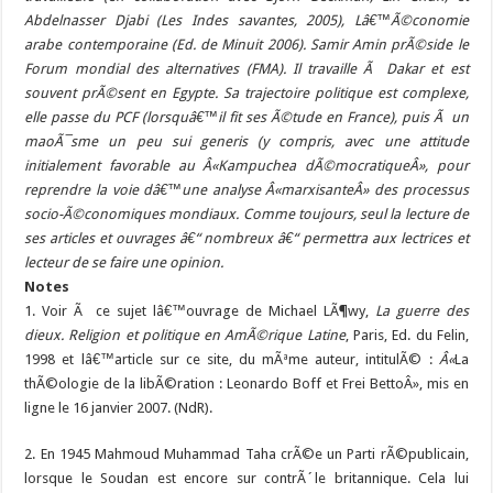
Abdelnasser Djabi (Les Indes savantes, 2005), Lâ€™Ã©conomie
arabe contemporaine (Ed. de Minuit 2006). Samir Amin prÃ©side le
Forum mondial des alternatives (FMA). Il travaille Ã Dakar et est
souvent prÃ©sent en Egypte. Sa trajectoire politique est complexe,
elle passe du PCF (lorsquâ€™il fit ses Ã©tude en France), puis Ã un
maoÃ¯sme un peu sui generis (y compris, avec une attitude
initialement favorable au Â«Kampuchea dÃ©mocratiqueÂ», pour
reprendre la voie dâ€™une analyse Â«marxisanteÂ» des processus
socio-Ã©conomiques mondiaux. Comme toujours, seul la lecture de
ses articles et ouvrages â€“ nombreux â€“ permettra aux lectrices et
lecteur de se faire une opinion.
Notes
1
. Voir Ã ce sujet lâ€™ouvrage de Michael LÃ¶wy,
La guerre des
dieux. Religion et politique en AmÃ©rique Latine
, Paris, Ed. du Felin,
1998 et lâ€™article sur ce site, du mÃªme auteur, intitulÃ© :
Â«
La
thÃ©ologie de la libÃ©ration : Leonardo Boff et Frei BettoÂ», mis en
ligne le 16 janvier 2007. (NdR).
2
. En 1945 Mahmoud Muhammad Taha crÃ©e un Parti rÃ©publicain,
lorsque le Soudan est encore sur contrÃ´le britannique. Cela lui