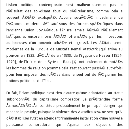
L’islam politique contemporain n’est malheureusement pas le
rÃ©sultat des soi-disant abus du sÃ©cularisme, comme cela a
souvent Ã©tÃ© expliquÃ©. Aucune sociÃ©tÃ© musulmane de
l’Ã©poque moderne â€“ sauf sous des formes spÃ©cifiques dans
l’ancienne Union SoviÃ©tique â€“ n’a jamais Ã©tÃ© rÃ©ellement
laÃ¯que, et encore moins Ã©tÃ© offensÃ©e par les innovations
audacieuses d’un pouvoir athÃ©e et agressif. Les Ã©tats semi-
modernes de la Turquie de Mustafa Kemal AtatÃ¼rk [qui arrive au
pouvoir en 1923, dÃ©cÃ¨de en 1938], de l’Egypte de Nasser [1954-
1970|, de l’Irak et de la Syrie du Baas [4], ont seulement domptÃ©s
les hommes de religion (comme cela s’est souvent passÃ© autrefois)
pour leur imposer des idÃ©es dans le seul but de lÃ©gitimer les
options politiques de l’Etat.
En fait, l’islam politique n’est rien d’autre qu’une adaptation au statut
subordonnÃ© du capitalisme comprador. Sa prÃ©tendue forme
Â«modÃ©rÃ©eÂ» constitue probablement le principal danger qui
menace le peuple, puisque la violence des Â«radicauxÂ» ne sert qu’Ã
dÃ©stabiliser l’Etat en attendant l’imminente installation d’une nouvelle
puissance compradore qui s’ajuste aux objectifs des