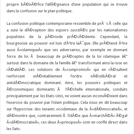
propre bÃ©nÃ©fice l’allÃ©geance d’une population qui se trouve
dans la confusion sur le plan politique.
La confusion politique contemporaine ressemble de prÃ¨s Ã celle qui
a suivi la dÃ©ception des espoirs suscitÃ©s par les nationalismes
populistes de la pÃ©riode prÃ©cÃ©dente. Cependant, la
bourgeoisie au pouvoir est loin d’Ãªtre laÃ¯que. Elle prÃ©tend Ãªtre
aussi Â«islamiqueÂ» que ses adversaires, par exemple en donnant
force de loi Ã beaucoup de prÃ©ceptes de la loi islamique â€“
surtout dans le domaine de la famille â€“ transformant ainsi la ruse en
rÃ©alitÃ©. Les solutions de Â«compromisÂ» qui en rÃ©sultent
renforcent inÃ©vitablement l’ordre nÃ©olibÃ©ral et
antidÃ©mocratique dominant. Ainsi, les pouvoirs politiques et
Ã©conomiques dominants Ã l’Ã©chelle internationale, conduits
principalement par les Etats-Unis, ne voient aucun inconvÃ©nient dans
l’exercice du pouvoir par l’islam politique. Cela nous en dit beaucoup
sur l’hypocrisie des tenants occidentaux de la Â«dÃ©mocratieÂ», et
dÃ©montre que, contrairement Ã l’idÃ©e que Â«marchÃ©Â» Ã©gal
Â«dÃ©mocratieÂ», ces deux Â«principesÂ» sont en conflit direct dans
les faits.