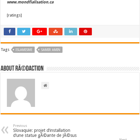
www.mondfialisation.ca
[ratings]
Tags
ISLAMISME
SAMIR AMIN
About RÃ©daction
Previous
Slovaquie: projet d’installation
d’une statue gÃ©ante de JÃ©sus
Next