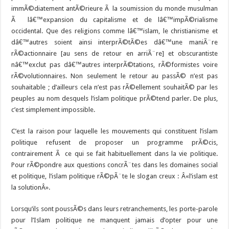
immÃ©diatement antÃ©rieure Ã la soumission du monde musulman
Ã lâ€™expansion du capitalisme et de lâ€™impÃ©rialisme
occidental. Que des religions comme lâ€™islam, le christianisme et
dâ€™autres soient ainsi interprÃ©tÃ©es dâ€™une maniÃ¨re
rÃ©actionnaire [au sens de retour en arriÃ¨re] et obscurantiste
nâ€™exclut pas dâ€™autres interprÃ©tations, rÃ©formistes voire
rÃ©volutionnaires. Non seulement le retour au passÃ© n’est pas
souhaitable ; d’ailleurs cela n’est pas rÃ©ellement souhaitÃ© par les
peuples au nom desquels l’islam politique prÃ©tend parler. De plus,
c’est simplement impossible.
C’est la raison pour laquelle les mouvements qui constituent l’islam
politique refusent de proposer un programme prÃ©cis,
contrairement Ã ce qui se fait habituellement dans la vie politique.
Pour rÃ©pondre aux questions concrÃ¨tes dans les domaines social
et politique, l’islam politique rÃ©pÃ¨te le slogan creux : Â«l’islam est
la solutionÂ».
Lorsqu’ils sont poussÃ©s dans leurs retranchements, les porte-parole
pour l’Islam politique ne manquent jamais d’opter pour une