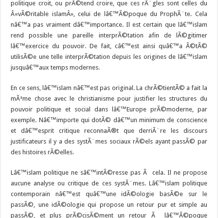
politique croit, ou prÃ©tend croire, que ces rÃ¨gles sont celles du
Â«vÃ©ritable islamÂ», celui de lâ€™Ã©poque du ProphÃ¨te. Cela
nâ€™a pas vraiment dâ€™importance. Il est certain que lâ€™islam
rend possible une pareille interprÃ©tation afin de lÃ©gitimer
lâ€™exercice du pouvoir. De fait, câ€™est ainsi quâ€™a Ã©tÃ©
utilisÃ©e une telle interprÃ©tation depuis les origines de lâ€™islam
jusquâ€™aux temps modernes.
En ce sens, lâ€™islam nâ€™est pas original. La chrÃ©tientÃ© a fait la
mÃªme chose avec le christianisme pour justifier les structures du
pouvoir politique et social dans lâ€™Europe prÃ©moderne, par
exemple. Nâ€™importe qui dotÃ© dâ€™un minimum de conscience
et dâ€™esprit critique reconnaÃ®t que derriÃ¨re les discours
justificateurs il y a des systÃ¨mes sociaux rÃ©els ayant passÃ© par
des histoires rÃ©elles.
Lâ€™islam politique ne sâ€™intÃ©resse pas Ã cela. Il ne propose
aucune analyse ou critique de ces systÃ¨mes. Lâ€™islam politique
contemporain nâ€™est quâ€™une idÃ©ologie basÃ©e sur le
passÃ©, une idÃ©ologie qui propose un retour pur et simple au
passÃ©, et plus prÃ©cisÃ©ment un retour Ã lâ€™Ã©poque