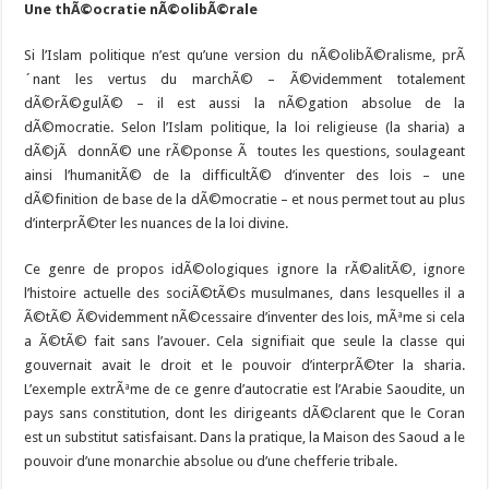
Une thÃ©ocratie nÃ©olibÃ©rale
Si l’Islam politique n’est qu’une version du nÃ©olibÃ©ralisme, prÃ
´nant les vertus du marchÃ© – Ã©videmment totalement
dÃ©rÃ©gulÃ© – il est aussi la nÃ©gation absolue de la
dÃ©mocratie. Selon l’Islam politique, la loi religieuse (la sharia) a
dÃ©jÃ donnÃ© une rÃ©ponse Ã toutes les questions, soulageant
ainsi l’humanitÃ© de la difficultÃ© d’inventer des lois – une
dÃ©finition de base de la dÃ©mocratie – et nous permet tout au plus
d’interprÃ©ter les nuances de la loi divine.
Ce genre de propos idÃ©ologiques ignore la rÃ©alitÃ©, ignore
l’histoire actuelle des sociÃ©tÃ©s musulmanes, dans lesquelles il a
Ã©tÃ© Ã©videmment nÃ©cessaire d’inventer des lois, mÃªme si cela
a Ã©tÃ© fait sans l’avouer. Cela signifiait que seule la classe qui
gouvernait avait le droit et le pouvoir d’interprÃ©ter la sharia.
L’exemple extrÃªme de ce genre d’autocratie est l’Arabie Saoudite, un
pays sans constitution, dont les dirigeants dÃ©clarent que le Coran
est un substitut satisfaisant. Dans la pratique, la Maison des Saoud a le
pouvoir d’une monarchie absolue ou d’une chefferie tribale.