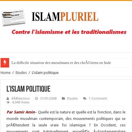
NoÃ«l libre mais sous bonne garde pour la Pakistanaise Asia Bibi
Home
/
Etudes
/
L’islam politique
L’islam politique
RÃ©daction
31/01/2008
Etudes
1 Comment
4,048 Views
Par Samir Amin
– Quelle est la nature et quelle est la fonction, dans le
monde musulman contemporain, des mouvements politiques qui se
prÃ©tendent la seule vraie foi islamique ? En Occident, ces
mouvements sont habituellement appelÃ©s Â«fondamentaliste