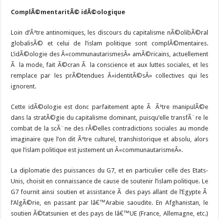
ComplÃ©mentaritÃ© idÃ©ologique
Loin d’Ãªtre antinomiques, les discours du capitalisme nÃ©olibÃ©ral
globalisÃ© et celui de l’islam politique sont complÃ©mentaires.
L’idÃ©ologie des Â«communautarismesÂ» amÃ©ricains, actuellement
Ã la mode, fait Ã©cran Ã la conscience et aux luttes sociales, et les
remplace par les prÃ©tendues Â«identitÃ©sÂ» collectives qui les
ignorent.
Cette idÃ©ologie est donc parfaitement apte Ã Ãªtre manipulÃ©e
dans la stratÃ©gie du capitalisme dominant, puisqu’elle transfÃ¨re le
combat de la scÃ¨ne des rÃ©elles contradictions sociales au monde
imaginaire que l’on dit Ãªtre culturel, transhistorique et absolu, alors
que l’islam politique est justement un Â«communautarismeÂ».
La diplomatie des puissances du G7, et en particulier celle des Etats-
Unis, choisit en connaissance de cause de soutenir l’islam politique. Le
G7 fournit ainsi soutien et assistance Ã des pays allant de l’Egypte Ã
l’AlgÃ©rie, en passant par lâ€™Arabie saoudite. En Afghanistan, le
soutien Ã©tatsunien et des pays de lâ€™UE (France, Allemagne, etc.)