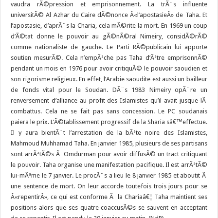
vaudra rÃ©pression et emprisonnement. La trÃ¨s influente
universitÃ© Al Azhar du Caire dÃ©nonce Â«l’apostasieÂ» de Taha. Et
l’apostasie, d’aprÃ¨s la Charia, cela mÃ©rite la mort. En 1969 un coup
d’Ã©tat donne le pouvoir au gÃ©nÃ©ral Nimeiry, considÃ©rÃ©
comme nationaliste de gauche. Le Parti RÃ©publicain lui apporte
soutien mesurÃ©. Cela n’empÃªche pas Taha d’Ãªtre emprisonnÃ©
pendant un mois en 1976 pour avoir critiquÃ© le pouvoir saoudien et
son rigorisme religieux. En effet, l’Arabie saoudite est aussi un bailleur
de fonds vital pour le Soudan. DÃ¨s 1983 Nimeiry opÃ¨re un
renversement d’alliance au profit des Islamistes qu’il avait jusque-lÃ
combattus. Cela ne se fait pas sans concession. Le PC soudanais
paiera le prix. L’Ã©tablissement progressif de la Sharia sâ€™effectue.
Il y aura bientÃ´t l’arrestation de la bÃªte noire des Islamistes,
Mahmoud Muhhamad Taha. En janvier 1985, plusieurs de ses partisans
sont arrÃªtÃ©s Ã Omdurman pour avoir diffusÃ© un tract critiquant
le pouvoir. Taha organise une manifestation pacifique. Il est arrÃªtÃ©
lui-mÃªme le 7 janvier. Le procÃ¨s a lieu le 8 janvier 1985 et aboutit Ã
une sentence de mort. On leur accorde toutefois trois jours pour se
Â«repentirÂ», ce qui est conforme Ã la Chariaâ€¦ Taha maintient ses
positions alors que ses quatre coaccusÃ©s se sauvent en acceptant