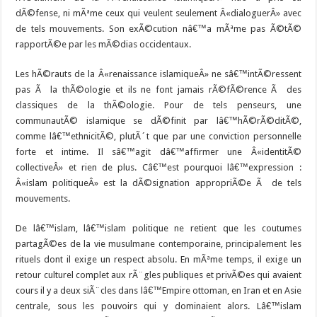
dÃ©fense, ni mÃªme ceux qui veulent seulement Â«dialoguerÂ» avec
de tels mouvements. Son exÃ©cution nâ€™a mÃªme pas Ã©tÃ©
rapportÃ©e par les mÃ©dias occidentaux.
Les hÃ©rauts de la Â«renaissance islamiqueÂ» ne sâ€™intÃ©ressent
pas Ã la thÃ©ologie et ils ne font jamais rÃ©fÃ©rence Ã des
classiques de la thÃ©ologie. Pour de tels penseurs, une
communautÃ© islamique se dÃ©finit par lâ€™hÃ©rÃ©ditÃ©,
comme lâ€™ethnicitÃ©, plutÃ´t que par une conviction personnelle
forte et intime. Il sâ€™agit dâ€™affirmer une Â«identitÃ©
collectiveÂ» et rien de plus. Câ€™est pourquoi lâ€™expression :
Â«islam politiqueÂ» est la dÃ©signation appropriÃ©e Ã de tels
mouvements.
De lâ€™islam, lâ€™islam politique ne retient que les coutumes
partagÃ©es de la vie musulmane contemporaine, principalement les
rituels dont il exige un respect absolu. En mÃªme temps, il exige un
retour culturel complet aux rÃ¨gles publiques et privÃ©es qui avaient
cours il y a deux siÃ¨cles dans lâ€™Empire ottoman, en Iran et en Asie
centrale, sous les pouvoirs qui y dominaient alors. Lâ€™islam