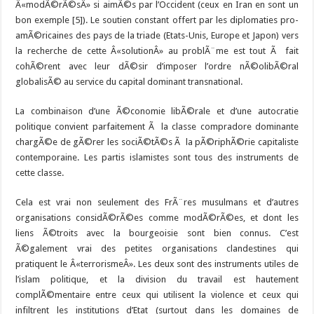
Â«modÃ©rÃ©sÂ» si aimÃ©s par l’Occident (ceux en Iran en sont un
bon exemple [5]). Le soutien constant offert par les diplomaties pro-
amÃ©ricaines des pays de la triade (Etats-Unis, Europe et Japon) vers
la recherche de cette Â«solutionÂ» au problÃ¨me est tout Ã fait
cohÃ©rent avec leur dÃ©sir d’imposer l’ordre nÃ©olibÃ©ral
globalisÃ© au service du capital dominant transnational.
La combinaison d’une Ã©conomie libÃ©rale et d’une autocratie
politique convient parfaitement Ã la classe compradore dominante
chargÃ©e de gÃ©rer les sociÃ©tÃ©s Ã la pÃ©riphÃ©rie capitaliste
contemporaine. Les partis islamistes sont tous des instruments de
cette classe.
Cela est vrai non seulement des FrÃ¨res musulmans et d’autres
organisations considÃ©rÃ©es comme modÃ©rÃ©es, et dont les
liens Ã©troits avec la bourgeoisie sont bien connus. C’est
Ã©galement vrai des petites organisations clandestines qui
pratiquent le Â«terrorismeÂ». Les deux sont des instruments utiles de
l’islam politique, et la division du travail est hautement
complÃ©mentaire entre ceux qui utilisent la violence et ceux qui
infiltrent les institutions d’Etat (surtout dans les domaines de