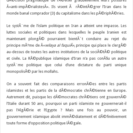
dÃ©cision pragmatique de rÃ©viser graduellement leurs postures
Â«anti-impÃ©rialistesÂ». Ils visent Ã rÃ©intÃ©grer l’Iran dans le
monde banal comprador [3] du capitalisme dans les pÃ©riphÃ©ries.
Le systÃ¨me de l’islam politique en Iran a atteint une impasse. Les
luttes sociales et politiques dans lesquelles le peuple Iranien est
maintenant plongÃ© pourraient bientÃ´t conduire au rejet du
principe mÃªme de Â«
wilaya al faqui
Â»
, principe qui place le clergÃ©
au-dessus de toutes les autres institutions de la sociÃ©tÃ© politique
et civile. La RÃ©publique islamique d’Iran n’a pas conÃ§u un autre
systÃ¨me politique que celui d’une dictature du parti unique
monopolisÃ© par les mollahs.
On a souvent fait des comparaisons erronÃ©es entre les partis
islamistes et les partis de la dÃ©mocratie chrÃ©tienne en Europe.
Autrement dit, puisque les dÃ©mocrates chrÃ©tiens ont gouvernÃ©
l’Italie durant 50 ans, pourquoi un parti islamiste ne gouvernerait-il
pas l’AlgÃ©rie et l’Egypte ? Mais une fois au pouvoir, un
gouvernement islamique abolit immÃ©diatement et dÃ©finitivement
toute forme d’opposition politique lÃ©gale.