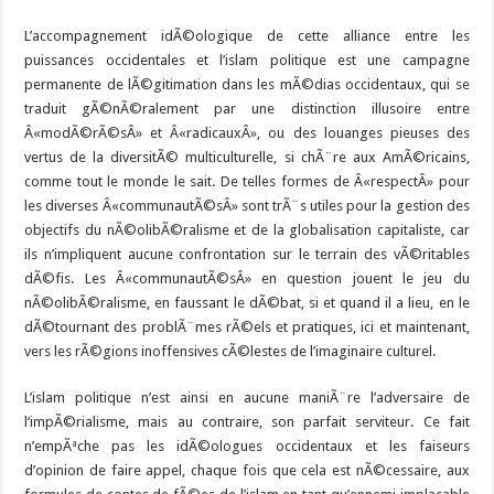
L’accompagnement idÃ©ologique de cette alliance entre les
puissances occidentales et l’islam politique est une campagne
permanente de lÃ©gitimation dans les mÃ©dias occidentaux, qui se
traduit gÃ©nÃ©ralement par une distinction illusoire entre
Â«modÃ©rÃ©sÂ» et Â«radicauxÂ», ou des louanges pieuses des
vertus de la diversitÃ© multiculturelle, si chÃ¨re aux AmÃ©ricains,
comme tout le monde le sait. De telles formes de Â«respectÂ» pour
les diverses Â«communautÃ©sÂ» sont trÃ¨s utiles pour la gestion des
objectifs du nÃ©olibÃ©ralisme et de la globalisation capitaliste, car
ils n’impliquent aucune confrontation sur le terrain des vÃ©ritables
dÃ©fis. Les Â«communautÃ©sÂ» en question jouent le jeu du
nÃ©olibÃ©ralisme, en faussant le dÃ©bat, si et quand il a lieu, en le
dÃ©tournant des problÃ¨mes rÃ©els et pratiques, ici et maintenant,
vers les rÃ©gions inoffensives cÃ©lestes de l’imaginaire culturel.
L’islam politique n’est ainsi en aucune maniÃ¨re l’adversaire de
l’impÃ©rialisme, mais au contraire, son parfait serviteur. Ce fait
n’empÃªche pas les idÃ©ologues occidentaux et les faiseurs
d’opinion de faire appel, chaque fois que cela est nÃ©cessaire, aux