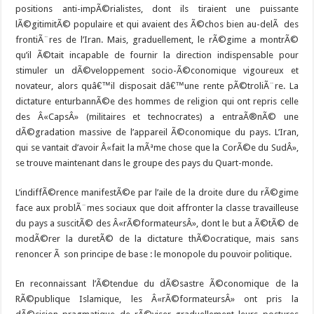
positions anti-impÃ©rialistes, dont ils tiraient une puissante
lÃ©gitimitÃ© populaire et qui avaient des Ã©chos bien au-delÃ des
frontiÃ¨res de l’Iran. Mais, graduellement, le rÃ©gime a montrÃ©
qu’il Ã©tait incapable de fournir la direction indispensable pour
stimuler un dÃ©veloppement socio-Ã©conomique vigoureux et
novateur, alors quâ€™il disposait dâ€™une rente pÃ©troliÃ¨re. La
dictature enturbannÃ©e des hommes de religion qui ont repris celle
des Â«CapsÂ» (militaires et technocrates) a entraÃ®nÃ© une
dÃ©gradation massive de l’appareil Ã©conomique du pays. L’Iran,
qui se vantait d’avoir Â«fait la mÃªme chose que la CorÃ©e du SudÂ»,
se trouve maintenant dans le groupe des pays du Quart-monde.
L’indiffÃ©rence manifestÃ©e par l’aile de la droite dure du rÃ©gime
face aux problÃ¨mes sociaux que doit affronter la classe travailleuse
du pays a suscitÃ© des Â«rÃ©formateursÂ», dont le but a Ã©tÃ© de
modÃ©rer la duretÃ© de la dictature thÃ©ocratique, mais sans
renoncer Ã son principe de base : le monopole du pouvoir politique.
En reconnaissant l’Ã©tendue du dÃ©sastre Ã©conomique de la
RÃ©publique Islamique, les Â«rÃ©formateursÂ» ont pris la