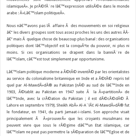
islamiqueÂ». Je prÃ©fÃ¨re lâ€™expression utilisÃ©e dans le monde
arabe : Â«Lâ€™islam politiqueÂ».
Nous nâ€™avons pas lÃ affaire Ã des mouvements en soi religieux
â€“ les divers groupes sont tous assez proches les uns des autres Â­Â­
â€“ mais Ã quelque chose de beaucoup plus banal : des organisations
politiques dont lâ€™objectif est la conquÃªte du pouvoir, ni plus ni
moins. Si ces organisations se drapent dans la banniÃ¨re de
lâ€™islam, câ€™est tout simplement par opportunisme.
Lâ€™islam politique moderne a Ã©tÃ© inventÃ© par les orientalistes
au service du colonialisme britannique en Inde et a Ã©tÃ© repris tel
quel par Al-MawdÃ»dÃ® au Pakistan [nÃ© au sud de lâ€™Inde en
1903, Ã©tablit au Pakistan en 1947 suite Ã la Â«partitionÂ» de
lâ€™Inde, avec la crÃ©ation du Pakistan ; il est dÃ©cÃ©dÃ© Ã
Lahore en septembre 1979]. Sheikh AbÃ» Al-A`lÃ¢ Al-MawdÃ»dÃ® fut
le fondateur, en 1941, du parti Jamaat-i-islami. Son approche visait
principalement Ã Â«prouverÂ» que les croyants musulmans ne
peuvent vivre que sous le rÃ©gime dâ€™un Etat islamique, car
lâ€™islam ne peut pas permettre la sÃ©paration de lâ€™Eglise et de