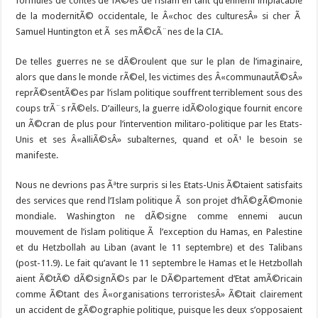
formules de contes de fÃ©es de l’islam en tant qu’ennemi implacable
de la modernitÃ© occidentale, le Â«choc des culturesÂ» si cher Ã
Samuel Huntington et Ã ses mÃ©cÃ¨nes de la CIA.
De telles guerres ne se dÃ©roulent que sur le plan de l’imaginaire,
alors que dans le monde rÃ©el, les victimes des Â«communautÃ©sÂ»
reprÃ©sentÃ©es par l’islam politique souffrent terriblement sous des
coups trÃ¨s rÃ©els. D’ailleurs, la guerre idÃ©ologique fournit encore
un Ã©cran de plus pour l’intervention militaro-politique par les Etats-
Unis et ses Â«alliÃ©sÂ» subalternes, quand et oÃ¹ le besoin se
manifeste.
Nous ne devrions pas Ãªtre surpris si les Etats-Unis Ã©taient satisfaits
des services que rend l’Islam politique Ã son projet d’hÃ©gÃ©monie
mondiale. Washington ne dÃ©signe comme ennemi aucun
mouvement de l’islam politique Ã l’exception du Hamas, en Palestine
et du Hetzbollah au Liban (avant le 11 septembre) et des Talibans
(post-11.9). Le fait qu’avant le 11 septembre le Hamas et le Hetzbollah
aient Ã©tÃ© dÃ©signÃ©s par le DÃ©partement d’Etat amÃ©ricain
comme Ã©tant des Â«organisations terroristesÂ» Ã©tait clairement
un accident de gÃ©ographie politique, puisque les deux s’opposaient