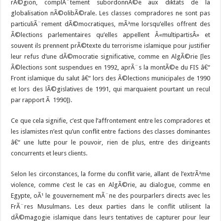
rÃ©gion, complÃ¨tement subordonnÃ©e aux diktats de la
globalisation nÃ©olibÃ©rale. Les classes compradores ne sont pas
particuliÃ¨rement dÃ©mocratiques, mÃªme lorsqu’elles offrent des
Ã©lections parlementaires qu’elles appellent Â«multipartisÂ» et
souvent ils prennent prÃ©texte du terrorisme islamique pour justifier
leur refus d’une dÃ©mocratie significative, comme en AlgÃ©rie [les
Ã©lections sont suspendues en 1992, aprÃ¨s la montÃ©e du FIS â€“
Front islamique du salut â€“ lors des Ã©lections municipales de 1990
et lors des lÃ©gislatives de 1991, qui marquaient pourtant un recul
par rapport Ã 1990]).
Ce que cela signifie, c’est que l’affrontement entre les compradores et
les islamistes n’est qu’un conflit entre factions des classes dominantes
â€“ une lutte pour le pouvoir, rien de plus, entre des dirigeants
concurrents et leurs clients.
Selon les circonstances, la forme du conflit varie, allant de l’extrÃªme
violence, comme c’est le cas en AlgÃ©rie, au dialogue, comme en
Egypte, oÃ¹ le gouvernement mÃ¨ne des pourparlers directs avec les
FrÃ¨res Musulmans. Les deux parties dans le conflit utilisent la
dÃ©magogie islamique dans leurs tentatives de capturer pour leur