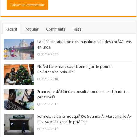
Recent
Popular
Comments
Tags
La difficile situation des musulmans et des chrÃ©tiens
en Inde
30/04/2022
NoÃ«l libre mais sous bonne garde pour la
Pakistanaise Asia Bibi
23/12/2018
France: Le dÃ©lit de consultation de sites djihadistes
censurÃ©
15/12/2017
Fermeture de la mosquÃ©e Sounna Ã Marseille, le Â«
test Â» de la grande priÃ¨re
15/12/2017