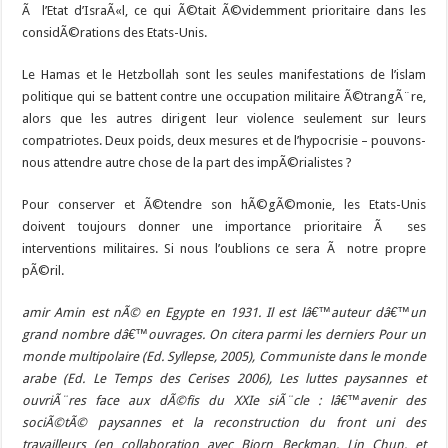
Ã l’Etat d’IsraÃ«l, ce qui Ã©tait Ã©videmment prioritaire dans les
considÃ©rations des Etats-Unis.
Le Hamas et le Hetzbollah sont les seules manifestations de l’islam
politique qui se battent contre une occupation militaire Ã©trangÃ¨re,
alors que les autres dirigent leur violence seulement sur leurs
compatriotes. Deux poids, deux mesures et de l’hypocrisie – pouvons-
nous attendre autre chose de la part des impÃ©rialistes ?
Pour conserver et Ã©tendre son hÃ©gÃ©monie, les Etats-Unis
doivent toujours donner une importance prioritaire Ã ses
interventions militaires. Si nous l’oublions ce sera Ã notre propre
pÃ©ril.
amir Amin est nÃ© en Egypte en 1931. Il est lâ€™auteur dâ€™un
grand nombre dâ€™ouvrages. On citera parmi les derniers Pour un
monde multipolaire (Ed. Syllepse, 2005), Communiste dans le monde
arabe (Ed. Le Temps des Cerises 2006), Les luttes paysannes et
ouvriÃ¨res face aux dÃ©fis du XXIe siÃ¨cle : lâ€™avenir des
sociÃ©tÃ© paysannes et la reconstruction du front uni des
travailleurs (en collaboration avec Bjorn Beckman, Lin Chun, et