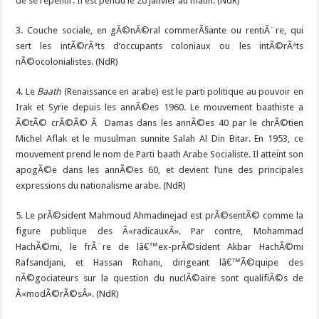
de se repentir. Il est pendu le 20 janvier au matin. (NdR)
3
. Couche sociale, en gÃ©nÃ©ral commerÃ§ante ou rentiÃ¨re, qui
sert les intÃ©rÃªts d’occupants coloniaux ou les intÃ©rÃªts
nÃ©ocolonialistes. (NdR)
4
. Le
Baath
(Renaissance en arabe) est le parti politique au pouvoir en
Irak et Syrie depuis les annÃ©es 1960. Le mouvement baathiste a
Ã©tÃ© crÃ©Ã© Ã Damas dans les annÃ©es 40 par le chrÃ©tien
Michel Aflak et le musulman sunnite Salah Al Din Bitar. En 1953, ce
mouvement prend le nom de Parti baath Arabe Socialiste. Il atteint son
apogÃ©e dans les annÃ©es 60, et devient l’une des principales
expressions du nationalisme arabe. (NdR)
5
. Le prÃ©sident Mahmoud Ahmadinejad est prÃ©sentÃ© comme la
figure publique des Â«radicauxÂ». Par contre, Mohammad
HachÃ©mi, le frÃ¨re de lâ€™ex-prÃ©sident Akbar HachÃ©mi
Rafsandjani, et Hassan Rohani, dirigeant lâ€™Ã©quipe des
nÃ©gociateurs sur la question du nuclÃ©aire sont qualifiÃ©s de
Â«modÃ©rÃ©sÂ». (NdR)