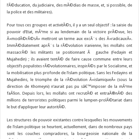
l’Ã©ducation, du judiciaire, des mÃ©dias de masse, et, si possible, de
la police et des militaires).
Pour tous ces groupes et activitÃ©s, il y a un seul objectif : la saisie du
pouvoir d’Etat, mÃªme si au lendemain de la victoire prÃ©vue, les
Â«modÃ©rÃ©sÂ» mettront un terme aux excÃ¨s des Â«radicauxÂ».
ImmÃ©diatement aprÃ¨s la rÃ©volution iranienne, les mollahs ont
massacrÃ© les militants se positionnant Ã gauche (Fedayin et
Mujahedin) ; ils avaient tentÃ© de faire cause commune entre leurs
objectifs populistes rÃ©volutionnaires, inspirÃ©s par le Socialisme, et
la mobilisation plus profonde de l’islam politique. Sans les Fedayins et
Mujahedins, le triomphe de la rÃ©volution Â«islamiqueÂ» (sous la
direction de Khomeyni) n’aurait pas pu sâ€™imposer de la mÃªme
faÃ§on. Depuis lors, les mollahs ont recrutÃ© et entraÃ®nÃ© des
millions de terroristes politiques parmi le lumpen-prolÃ©tariat dans
le but d’appliquer leur autoritÃ©.
Les structures de pouvoir existantes contre lesquelles les mouvements
de l’islam politique se heurtent, actuellement, dans de nombreux pays
sont les couches compradores, la bourgeoisie nationale de la