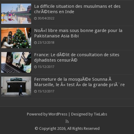
La difficile situation des musulmans et des
chrÃ©tiens en Inde
30/04/2022
NoÃ«l libre mais sous bonne garde pour la
Pakistanaise Asia Bibi
23/12/2018
France: Le dÃ©lit de consultation de sites
djihadistes censurÃ©
15/12/2017
Fermeture de la mosquÃ©e Sounna Ã
Marseille, le Â« test Â» de la grande priÃ¨re
15/12/2017
Powered by
WordPress
| Designed by
TieLabs
© Copyright 2026, All Rights Reserved