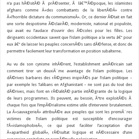
n’a pas hÃ©sitÃ© Ã prÃ©senter, Ã lâ€™Ã©poque, les islamistes
afghans comme Â«des combattants de la libertÃ©Â» contre
Â«l’horrible dictature du communismeÂ». Or, ce dernier Ã©tait en fait
une sorte despotisme Ã©clairÃ©, moderniste, national et populiste,
qui avait eu l’audace d’ouvrir des Ã©coles pour les filles. Les
dirigeants occidentaux savent que l’islam politique a la vertu â€“ pour
eux â€“ de laisser les peuples concernÃ©s sans dÃ©fense, et donc de
permettre facilement leur transformation en position subalterne.
Au vu de son cynisme inhÃ©rent, l’establishment amÃ©ricain sait
comment tirer un deuxiÃ¨me avantage de l’islam politique. Les
dÃ©rives barbares des rÃ©gimes inspirÃ©s par l’islam politique –
par exemple les Talibans en Afghanistant – ne sont pas du tout des
dÃ©rives, mais font en rÃ©alitÃ© partie intÃ©grante de la logique
de leurs programmes. Ils peuvent, au besoin, Ãªtre exploitÃ©s Ã
chaque fois que l’impÃ©rialisme estime utile d’intervenir brutalement.
La Â«sauvagerieÂ» attribuÃ©e aux peuples qui sont les premiÃ¨res
victimes de l’islam politique est susceptible d’encourager
l’Â«islamophobieÂ», ce qui peut faciliter l’acceptation d’un
Â«apartheid globalÂ», rÃ©sultat logique et nÃ©cessaire d’une