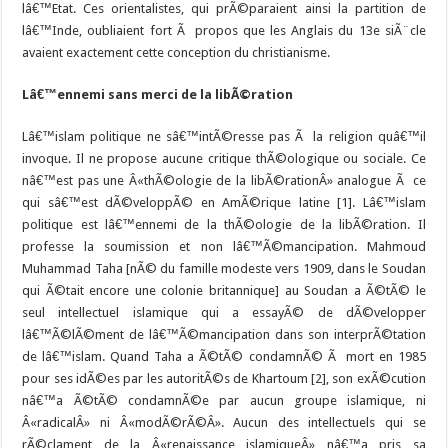
lâ€™Etat. Ces orientalistes, qui prÃ©paraient ainsi la partition de
lâ€™Inde, oubliaient fort Ã propos que les Anglais du 13e siÃ¨cle
avaient exactement cette conception du christianisme.
Lâ€™ennemi sans merci de la libÃ©ration
Lâ€™islam politique ne sâ€™intÃ©resse pas Ã la religion quâ€™il
invoque. Il ne propose aucune critique thÃ©ologique ou sociale. Ce
nâ€™est pas une Â«thÃ©ologie de la libÃ©rationÂ» analogue Ã ce
qui sâ€™est dÃ©veloppÃ© en AmÃ©rique latine [1]. Lâ€™islam
politique est lâ€™ennemi de la thÃ©ologie de la libÃ©ration. Il
professe la soumission et non lâ€™Ã©mancipation. Mahmoud
Muhammad Taha [nÃ© du famille modeste vers 1909, dans le Soudan
qui Ã©tait encore une colonie britannique] au Soudan a Ã©tÃ© le
seul intellectuel islamique qui a essayÃ© de dÃ©velopper
lâ€™Ã©lÃ©ment de lâ€™Ã©mancipation dans son interprÃ©tation
de lâ€™islam. Quand Taha a Ã©tÃ© condamnÃ© Ã mort en 1985
pour ses idÃ©es par les autoritÃ©s de Khartoum [2], son exÃ©cution
nâ€™a Ã©tÃ© condamnÃ©e par aucun groupe islamique, ni
Â«radicalÂ» ni Â«modÃ©rÃ©Â». Aucun des intellectuels qui se
rÃ©clament de la Â«renaissance islamiqueÂ» nâ€™a pris sa