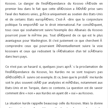
Kosovo. Le danger de l’indÃ©pendance du Kosovo rÃ©side en
premier lieu dans le fait que cette dÃ©cision a Ã©tÃ© prise sans
l’aval des Nations unies, grÃ¢ce uniquement au soutien des Etats-Unis
et de certains Etats europÃ©ens. C’est-Ã -dire que la conjoncture
politique l’a emportÃ© sur le droit international. Par consÃ©quent,
tous ceux qui souhaiteront suivre l’exemple des Albanais du Kosovo
pourront jouer le mÃªme jeu. Tout dÃ©pend de ce qui est le plus
avantageux pour Washington. Et c’est justement ce que cherchent Ã
comprendre ceux qui pourraient Ã©ventuellement suivre la voie
kosovare et ceux qui redoutent la rÃ©alisation d’un tel scÃ©nario
dans leurs pays.
Ce n’est pas un hasard si, quelques jours aprÃ¨s la proclamation de
l’indÃ©pendance du Kosovo, les Kurdes ne se sont toujours pas
dÃ©cidÃ©s Ã suivre cet exemple. Et ce, bien que le problÃ¨me kurde
soit le plus souvent citÃ© par analystes et mÃ©dias, notamment aux
Etats-Unis et en Turquie, dans ce contexte. La question est de savoir
comment dire « non » aux Kurdes en ayant dit « oui » au Kosovo.
La situation kurde rappelle beaucoup celle du Kosovo. Mais la donne