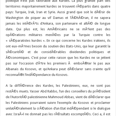
politique n’est pas favorable aux Kurdes. La plus grande part des
territoires majoritairement kurdes se trouvent rÃ©partis dans quatre
pays: Turquie, Irak, Iran et Syrie. Aussi grand que soit le dÃ©sir de
Washington de piquer au vif Damas et TÃ©hÃ©ran, il ne sapera
jamais les intÃ©rÃªts d’Ankara, son partenaire et alliÃ© de longue
date. Qui plus est, les AmÃ©ricains ne se mÃªlent pas des
opÃ©rations militaires menÃ©es par la Turquie contre les
« sÃ©paratistes kurdes ». En ce qui concerne les Kurdes irakiens, ils
ont eux-mÃªmes besoin du soutien des Etats-Unis, qui leur garantit la
sÃ©curitÃ© et de considÃ©rables dividendes politiques et
Ã©conomiques. C’est pour cette raison que les Kurdes ne se jettent
pas sur l’occasion d’Ãªtre les premiers Ã emboÃ®ter le pas aux
Albanais du Kosovo, et qu’Ankara peut dÃ©clarer sans crainte qu’il
reconnaÃ®t l’indÃ©pendance du Kosovo.
A la diffÃ©rence des Kurdes, les Palestiniens, eux, ne sont pas
restÃ©s muets. Yasser Abd Rabbo, l’un des conseillers du prÃ©sident
de l’AutoritÃ© palestinienne Mahmoud Abbas, vient de dÃ©clarer que
les Palestiniens pourraient suivre l’exemple du Kosovo et proclamer
unilatÃ©ralement la crÃ©ation d’un Etat indÃ©pendant si le dialogue
avec IsraÃ«l ne donnait pas les rÃ©sultats escomptÃ©s. Ceci a, il est