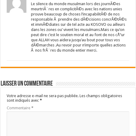
Le silence du monde musulman lors des journÃ©es
meurtriÃ¨res en complicitÃ©s avec les nations unies
prouve beaucoup de choses l’incapabilitÃ© de nos
responsable Ã prendre des dÃ©cisions concrÃ©tÃ©s
et immÃ©diates sur de tel acte au KOSOVO ou ailleurs
dans les zones ou’ vivent les musulmans.Mais ce qu’on
peut dire c’est le soutien moral et au font de nos cÅ“ur
que ALLAH vous aidera jusqu’au bout pour tous vos
dÃ©marches .Au revoir pour n’importe quelles actions
Ã nos frÃ¨res du monde entier merci.
Laisser un commentaire
Votre adresse e-mail ne sera pas publiée.
Les champs obligatoires
sont indiqués avec
*
Commentaire
*