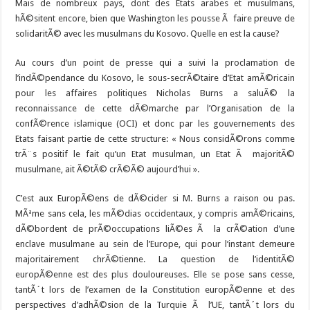
Mais de nombreux pays, dont des Etats arabes et musulmans,
hÃ©sitent encore, bien que Washington les pousse Ã faire preuve de
solidaritÃ© avec les musulmans du Kosovo. Quelle en est la cause?
Au cours d’un point de presse qui a suivi la proclamation de
l’indÃ©pendance du Kosovo, le sous-secrÃ©taire d’Etat amÃ©ricain
pour les affaires politiques Nicholas Burns a saluÃ© la
reconnaissance de cette dÃ©marche par l’Organisation de la
confÃ©rence islamique (OCI) et donc par les gouvernements des
Etats faisant partie de cette structure: « Nous considÃ©rons comme
trÃ¨s positif le fait qu’un Etat musulman, un Etat Ã majoritÃ©
musulmane, ait Ã©tÃ© crÃ©Ã© aujourd’hui ».
C’est aux EuropÃ©ens de dÃ©cider si M. Burns a raison ou pas.
MÃªme sans cela, les mÃ©dias occidentaux, y compris amÃ©ricains,
dÃ©bordent de prÃ©occupations liÃ©es Ã la crÃ©ation d’une
enclave musulmane au sein de l’Europe, qui pour l’instant demeure
majoritairement chrÃ©tienne. La question de l’identitÃ©
europÃ©enne est des plus douloureuses. Elle se pose sans cesse,
tantÃ´t lors de l’examen de la Constitution europÃ©enne et des
perspectives d’adhÃ©sion de la Turquie Ã l’UE, tantÃ´t lors du