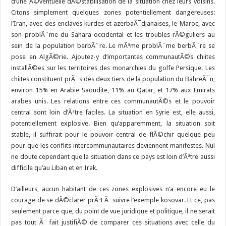
d’une Ã©ventuelle dÃ©stabilisation de la situation chez leurs voisins.
Citons simplement quelques zones potentiellement dangereuses:
l’Iran, avec des enclaves kurdes et azerbaÃ¯djanaises, le Maroc, avec
son problÃ¨me du Sahara occidental et les troubles rÃ©guliers au
sein de la population berbÃ¨re. Le mÃªme problÃ¨me berbÃ¨re se
pose en AlgÃ©rie. Ajoutez-y d’importantes communautÃ©s chiites
installÃ©es sur les territoires des monarchies du golfe Persique. Les
chiites constituent prÃ¨s des deux tiers de la population du BahreÃ¯n,
environ 15% en Arabie Saoudite, 11% au Qatar, et 17% aux Emirats
arabes unis. Les relations entre ces communautÃ©s et le pouvoir
central sont loin d’Ãªtre faciles. La situation en Syrie est, elle aussi,
potentiellement explosive. Bien qu’apparemment, la situation soit
stable, il suffirait pour le pouvoir central de flÃ©chir quelque peu
pour que les conflits intercommunautaires deviennent manifestes. Nul
ne doute cependant que la situation dans ce pays est loin d’Ãªtre aussi
difficile qu’au Liban et en Irak.
D’ailleurs, aucun habitant de ces zones explosives n’a encore eu le
courage de se dÃ©clarer prÃªt Ã suivre l’exemple kosovar. Et ce, pas
seulement parce que, du point de vue juridique et politique, il ne serait
pas tout Ã fait justifiÃ© de comparer ces situations avec celle du