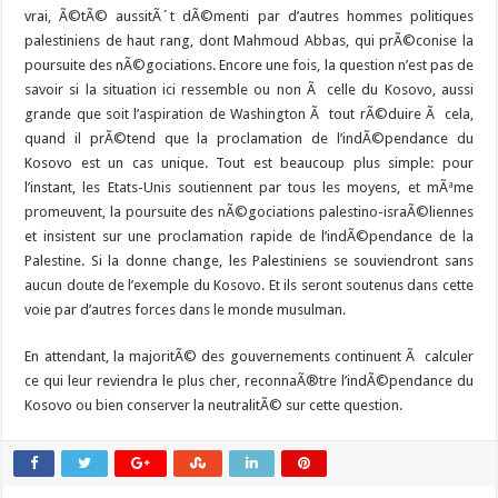
vrai, Ã©tÃ© aussitÃ´t dÃ©menti par d’autres hommes politiques
palestiniens de haut rang, dont Mahmoud Abbas, qui prÃ©conise la
poursuite des nÃ©gociations. Encore une fois, la question n’est pas de
savoir si la situation ici ressemble ou non Ã celle du Kosovo, aussi
grande que soit l’aspiration de Washington Ã tout rÃ©duire Ã cela,
quand il prÃ©tend que la proclamation de l’indÃ©pendance du
Kosovo est un cas unique. Tout est beaucoup plus simple: pour
l’instant, les Etats-Unis soutiennent par tous les moyens, et mÃªme
promeuvent, la poursuite des nÃ©gociations palestino-israÃ©liennes
et insistent sur une proclamation rapide de l’indÃ©pendance de la
Palestine. Si la donne change, les Palestiniens se souviendront sans
aucun doute de l’exemple du Kosovo. Et ils seront soutenus dans cette
voie par d’autres forces dans le monde musulman.
En attendant, la majoritÃ© des gouvernements continuent Ã calculer
ce qui leur reviendra le plus cher, reconnaÃ®tre l’indÃ©pendance du
Kosovo ou bien conserver la neutralitÃ© sur cette question.