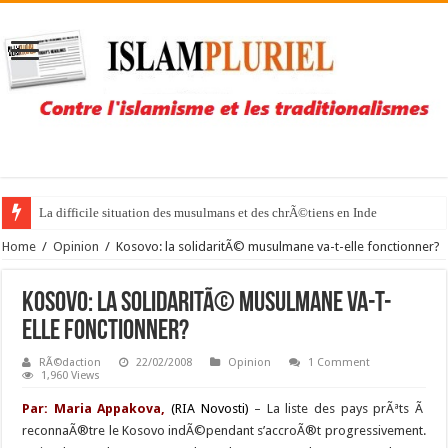
La difficile situation des musulmans et des chrÃ©tiens en Inde
Home
/
Opinion
/
Kosovo: la solidaritÃ© musulmane va-t-elle fonctionner?
Kosovo: la solidaritÃ© musulmane va-t-
elle fonctionner?
RÃ©daction
22/02/2008
Opinion
1 Comment
1,960 Views
Par: Maria Appakova,
(RIA Novosti)
– La liste des pays prÃªts Ã
reconnaÃ®tre le Kosovo indÃ©pendant s’accroÃ®t progressivement.