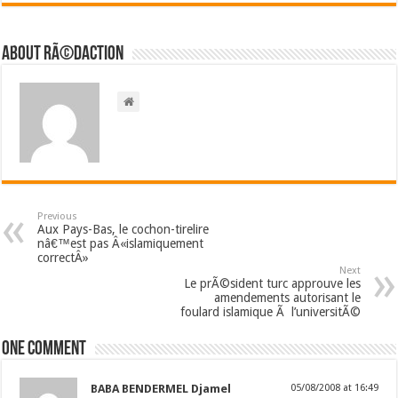
About RÃ©daction
Previous
Aux Pays-Bas, le cochon-tirelire
nâ€™est pas Â«islamiquement
correctÂ»
Next
Le prÃ©sident turc approuve les
amendements autorisant le
foulard islamique Ã l’universitÃ©
One comment
BABA BENDERMEL Djamel
05/08/2008 at 16:49