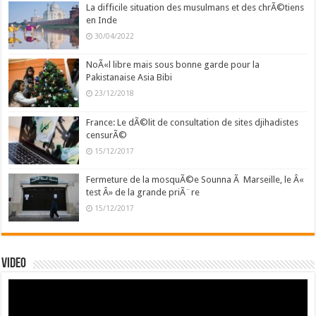
La difficile situation des musulmans et des chrÃ©tiens
en Inde
30/04/2022
NoÃ«l libre mais sous bonne garde pour la
Pakistanaise Asia Bibi
23/12/2018
France: Le dÃ©lit de consultation de sites djihadistes
censurÃ©
15/12/2017
Fermeture de la mosquÃ©e Sounna Ã Marseille, le Â«
test Â» de la grande priÃ¨re
15/12/2017
Video