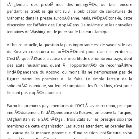
rÃ¨glement des problÃ¨mes des immigrÃ©s, ou bien encore
pendant les troubles qui ont suivi la publication de caricatures de
Mahomet dans la presse europÃ©enne. Mais, rÃ©pÃ©tons-le, cette
discussion est l’affaire des EuropÃ©ens. De mÃªme que les nouvelles
tentatives de Washington de jouer sur le facteur islamique.
A l’heure actuelle, la question la plus importante est de savoir si le cas
du Kosovo constituera un prÃ©cÃ©dent pour d’autres territoires.
C’est lÃ que rÃ©side la cause de l’incertitude de nombreux pays, dont
des Etats musulmans, quant Ã l’opportunitÃ© de reconnaÃ®tre
l’indÃ©pendance du Kosovo, du moins, ils ne s’empressent pas de
figurer parmi les premiers Ã le faire. Le simple facteur de la
solidaritÃ© islamique, sur lequel comptaient les Etats-Unis, n’est pour
l’instant pas « opÃ©rationnel ».
Parmi les premiers pays membres de l’OCI Ã avoir reconnu, presque
immÃ©diatement, l’indÃ©pendance du Kosovo, on trouve la Turquie,
l’Afghanistan et le SÃ©nÃ©gal. Trois Etats sur les presque soixante
membres de cette organisation. Les autres attendent, en premier lieu
Ã cause de la menace potentielle d’une scission intÃ©rieure et/ou