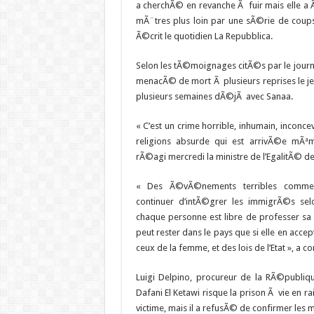
a cherchÃ© en revanche Ã fuir mais elle
mÃ¨tres plus loin par une sÃ©rie de coup
Ã©crit le quotidien La Repubblica.
Selon les tÃ©moignages citÃ©s par le journ
menacÃ© de mort Ã plusieurs reprises le jeun
plusieurs semaines dÃ©jÃ avec Sanaa.
« C’est un crime horrible, inhumain, inconce
religions absurde qui est arrivÃ©e mÃª
rÃ©agi mercredi la ministre de l’EgalitÃ© 
« Des Ã©vÃ©nements terribles comme c
continuer d’intÃ©grer les immigrÃ©s sel
chaque personne est libre de professer sa 
peut rester dans le pays que si elle en acce
ceux de la femme, et des lois de l’Etat », a co
Luigi Delpino, procureur de la RÃ©publi
Dafani El Ketawi risque la prison Ã vie en r
victime, mais il a refusÃ© de confirmer les m