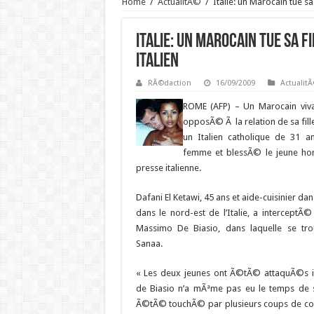
Home
/
ActualitÃ©
/
Italie: un Marocain tue sa 
Italie: un Marocain tue sa f
Italien
RÃ©daction
16/09/2009
Actualit
ROME (AFP) –
Un Marocain vivan
opposÃ© Ã la relation de sa fil
un Italien catholique de 31 a
femme et blessÃ© le jeune ho
presse italienne.
Dafani El Ketawi, 45 ans et aide-cuisinier d
dans le nord-est de l’Italie, a interceptÃ© 
Massimo De Biasio, dans laquelle se tro
Sanaa.
« Les deux jeunes ont Ã©tÃ© attaquÃ©s
de Biasio n’a mÃªme pas eu le temps de so
Ã©tÃ© touchÃ© par plusieurs coups de co