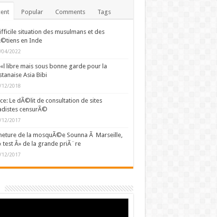
ent
Popular
Comments
Tags
ifficile situation des musulmans et des
©tiens en Inde
/04/2022
l libre mais sous bonne garde pour la
stanaise Asia Bibi
/12/2018
ce: Le dÃ©lit de consultation de sites
adistes censurÃ©
/12/2017
eture de la mosquÃ©e Sounna Ã Marseille,
« test Â» de la grande priÃ¨re
/12/2017