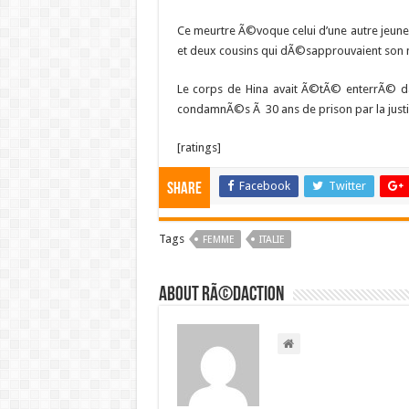
Ce meurtre Ã©voque celui d’une autre jeune
et deux cousins qui dÃ©sapprouvaient son 
Le corps de Hina avait Ã©tÃ© enterrÃ© dan
condamnÃ©s Ã 30 ans de prison par la justic
[ratings]
Facebook
Twitter
Share
Tags
FEMME
ITALIE
About RÃ©daction