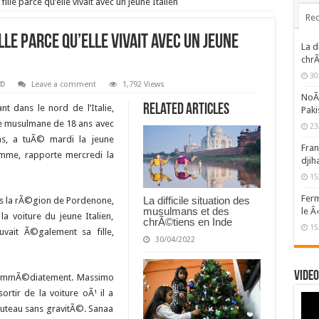
fille parce qu’elle vivait avec un jeune Italien
Rec
ille parce qu’elle vivait avec un jeune
La d
chrÃ
30
Ã©
Leave a comment
1,792 Views
NoÃ«
Related Articles
t dans le nord de l’Italie,
Paki
le musulmane de 18 ans avec
23
ns, a tuÃ© mardi la jeune
Fran
mme, rapporte mercredi la
djih
15
Ferm
La difficile situation des
ans la rÃ©gion de Pordenone,
musulmans et des
le Â
la voiture du jeune Italien,
chrÃ©tiens en Inde
15
uvait Ã©galement sa fille,
30/04/2022
Video
 immÃ©diatement. Massimo
rtir de la voiture oÃ¹ il a
uteau sans gravitÃ©. Sanaa