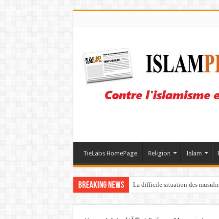
TieLabs HomePage
Religion
Islam
Breaking News
La difficile situation des musul