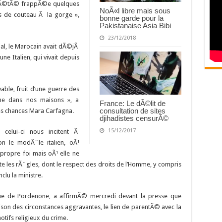
 a Ã©tÃ© frappÃ©e quelques
NoÃ«l libre mais sous
s de couteau Ã la gorge »,
bonne garde pour la
Pakistanaise Asia Bibi
23/12/2018
al, le Marocain avait dÃ©jÃ
e Italien, qui vivait depuis
vable, fruit d’une guerre des
me dans nos maisons », a
France: Le dÃ©lit de
consultation de sites
des chances Mara Carfagna.
djihadistes censurÃ©
15/12/2017
elui-ci nous incitent Ã
on le modÃ¨le italien, oÃ¹
propre foi mais oÃ¹ elle ne
pte les rÃ¨gles, dont le respect des droits de l’Homme, y compris
nclu la ministre.
que de Pordenone, a affirmÃ© mercredi devant la presse que
aison des circonstances aggravantes, le lien de parentÃ© avec la
otifs religieux du crime.