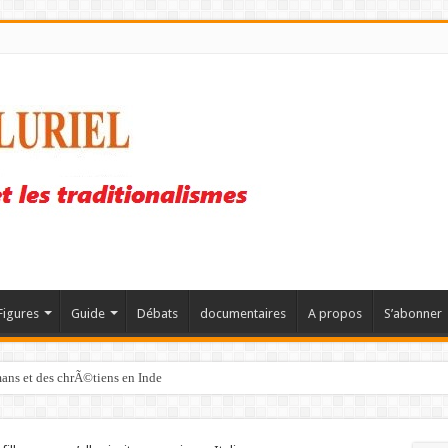
Figures
Guide
Débats
documentaires
A propos
S’abonner
mans et des chrÃ©tiens en Inde