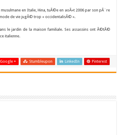
 musulmane en Italie, Hina, tuÃ©e en aoÃ»t 2006 par son pÃ¨re
mode de vie jugÃ© trop « occidentalisÃ© ».
s le jardin de la maison familiale. Ses assassins ont Ã©tÃ©
e italienne.
Google +
Stumbleupon
LinkedIn
Pinterest