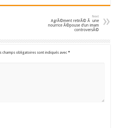
Next
AgrÃ©ment retirÃ© Ã une
nourrice Ã©pouse d’un imam
controversÃ©
s champs obligatoires sont indiqués avec
*