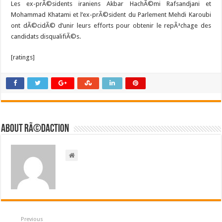
Les ex-prÃ©sidents iraniens Akbar HachÃ©mi Rafsandjani et
Mohammad Khatami et l’ex-prÃ©sident du Parlement Mehdi Karoubi
ont dÃ©cidÃ© d’unir leurs efforts pour obtenir le repÃªchage des
candidats disqualifiÃ©s.
[ratings]
About RÃ©daction
Previous