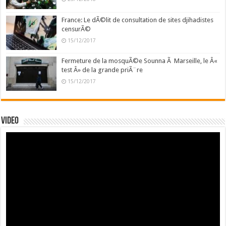
France: Le dÃ©lit de consultation de sites djihadistes
censurÃ©
15/12/2017
Fermeture de la mosquÃ©e Sounna Ã Marseille, le Â«
test Â» de la grande priÃ¨re
15/12/2017
Video