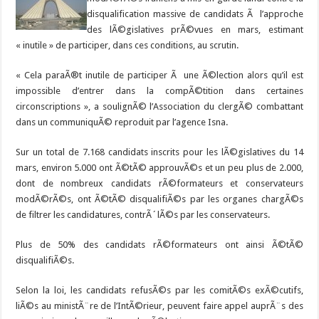
disqualification massive de candidats Ã l’approche
des lÃ©gislatives prÃ©vues en mars, estimant
« inutile » de participer, dans ces conditions, au scrutin.
« Cela paraÃ®t inutile de participer Ã une Ã©lection alors qu’il est
impossible d’entrer dans la compÃ©tition dans certaines
circonscriptions », a soulignÃ© l’Association du clergÃ© combattant
dans un communiquÃ© reproduit par l’agence Isna.
Sur un total de 7.168 candidats inscrits pour les lÃ©gislatives du 14
mars, environ 5.000 ont Ã©tÃ© approuvÃ©s et un peu plus de 2.000,
dont de nombreux candidats rÃ©formateurs et conservateurs
modÃ©rÃ©s, ont Ã©tÃ© disqualifiÃ©s par les organes chargÃ©s
de filtrer les candidatures, contrÃ´lÃ©s par les conservateurs.
Plus de 50% des candidats rÃ©formateurs ont ainsi Ã©tÃ©
disqualifiÃ©s.
Selon la loi, les candidats refusÃ©s par les comitÃ©s exÃ©cutifs,
liÃ©s au ministÃ¨re de l’IntÃ©rieur, peuvent faire appel auprÃ¨s des