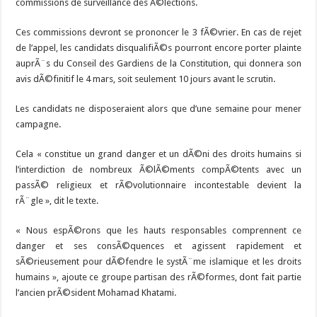
commissions de surveillance des Ã©lections.
Ces commissions devront se prononcer le 3 fÃ©vrier. En cas de rejet
de l’appel, les candidats disqualifiÃ©s pourront encore porter plainte
auprÃ¨s du Conseil des Gardiens de la Constitution, qui donnera son
avis dÃ©finitif le 4 mars, soit seulement 10 jours avant le scrutin.
Les candidats ne disposeraient alors que d’une semaine pour mener
campagne.
Cela « constitue un grand danger et un dÃ©ni des droits humains si
l’interdiction de nombreux Ã©lÃ©ments compÃ©tents avec un
passÃ© religieux et rÃ©volutionnaire incontestable devient la
rÃ¨gle », dit le texte.
« Nous espÃ©rons que les hauts responsables comprennent ce
danger et ses consÃ©quences et agissent rapidement et
sÃ©rieusement pour dÃ©fendre le systÃ¨me islamique et les droits
humains », ajoute ce groupe partisan des rÃ©formes, dont fait partie
l’ancien prÃ©sident Mohamad Khatami.