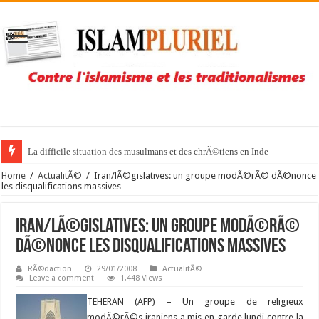
La difficile situation des musulmans et des chrÃ©tiens en Inde
Home
/
ActualitÃ©
/
Iran/lÃ©gislatives: un groupe modÃ©rÃ© dÃ©nonce
les disqualifications massives
Iran/lÃ©gislatives: un groupe modÃ©rÃ©
dÃ©nonce les disqualifications massives
RÃ©daction
29/01/2008
ActualitÃ©
Leave a comment
1,448 Views
TEHERAN (AFP) –
Un groupe de religieux
modÃ©rÃ©s iraniens a mis en garde lundi contre la