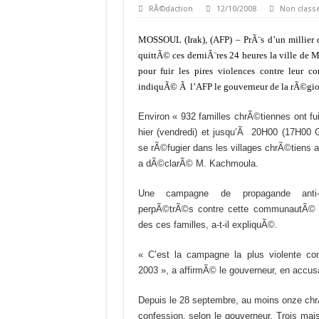
RÃ©daction
12/10/2008
Non class
MOSSOUL (Irak), (AFP) –
PrÃ¨s d’un millier
quittÃ© ces derniÃ¨res 24 heures la ville de M
pour fuir les pires violences contre leur
indiquÃ© Ã l’AFP le gouverneur de la rÃ©gi
Environ « 932 familles chrÃ©tiennes ont f
hier (vendredi) et jusqu’Ã 20H00 (17H00 
se rÃ©fugier dans les villages chrÃ©tiens au
a dÃ©clarÃ© M. Kachmoula.
Une campagne de propagande anti-c
perpÃ©trÃ©s contre cette communautÃ© es
des ces familles, a-t-il expliquÃ©.
« C’est la campagne la plus violente co
2003 », a affirmÃ© le gouverneur, en accus
Depuis le 28 septembre, au moins onze ch
confession, selon le gouverneur. Trois m