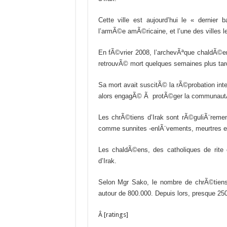
Cette ville est aujourd’hui le « dernier 
l’armÃ©e amÃ©ricaine, et l’une des villes 
En fÃ©vrier 2008, l’archevÃªque chaldÃ©
retrouvÃ© mort quelques semaines plus tar
Sa mort avait suscitÃ© la rÃ©probation inter
alors engagÃ© Ã protÃ©ger la communaut
Les chrÃ©tiens d’Irak sont rÃ©guliÃ¨remen
comme sunnites -enlÃ¨vements, meurtres et
Les chaldÃ©ens, des catholiques de rite 
d’Irak.
Selon Mgr Sako, le nombre de chrÃ©tiens 
autour de 800.000. Depuis lors, presque 250
Â [ratings]