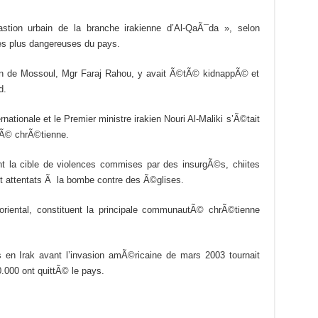
bastion urbain de la branche irakienne d’Al-QaÃ¯da », selon
les plus dangereuses du pays.
en de Mossoul, Mgr Faraj Rahou, y avait Ã©tÃ© kidnappÃ© et
d.
nationale et le Premier ministre irakien Nouri Al-Maliki s’Ã©tait
Ã© chrÃ©tienne.
t la cible de violences commises par des insurgÃ©s, chiites
 attentats Ã la bombe contre des Ã©glises.
oriental, constituent la principale communautÃ© chrÃ©tienne
en Irak avant l’invasion amÃ©ricaine de mars 2003 tournait
.000 ont quittÃ© le pays.