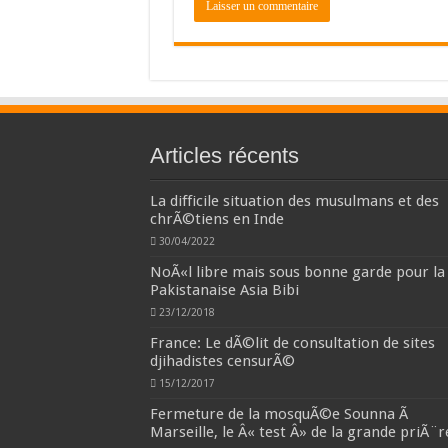
Articles récents
La difficile situation des musulmans et des
chrÃ©tiens en Inde
30/04/2022
NoÃ«l libre mais sous bonne garde pour la
Pakistanaise Asia Bibi
23/12/2018
France: Le dÃ©lit de consultation de sites
djihadistes censurÃ©
15/12/2017
Fermeture de la mosquÃ©e Sounna Ã
Marseille, le Â« test Â» de la grande priÃ¨r