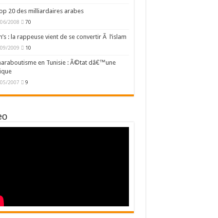
op 20 des milliardaires arabes
/06/2008
70
’s : la rappeuse vient de se convertir Ã l’islam
/09/2009
10
araboutisme en Tunisie : Ã©tat dâ€™une
ique
/05/2007
9
eo