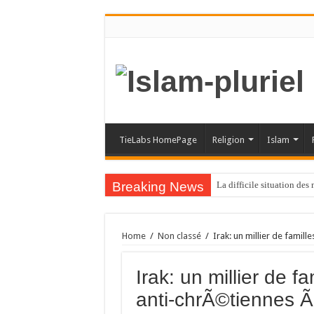
TieLabs HomePage
Religion
Islam
Breaking News
La difficile situation de
Home
/
Non classé
/
Irak: un millier de famil
Irak: un millier de fa
anti-chrÃ©tiennes 