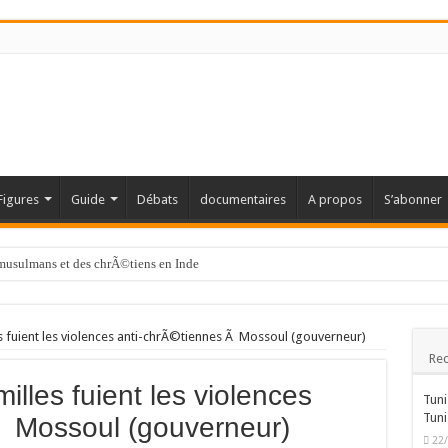
Figures
Guide
Débats
documentaires
A propos
S’abonner
s musulmans et des chrÃ©tiens en Inde
les fuient les violences anti-chrÃ©tiennes Ã Mossoul (gouverneur)
Rec
milles fuient les violences
Tuni
Tuni
Ã Mossoul (gouverneur)
22