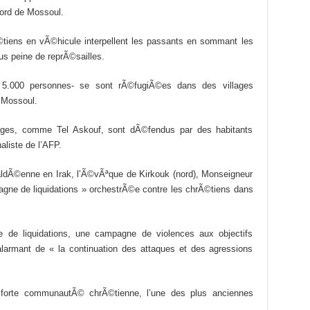
nord de Mossoul.
Ã©tiens en vÃ©hicule interpellent les passants en sommant les
sous peine de reprÃ©sailles.
 5.000 personnes- se sont rÃ©fugiÃ©es dans des villages
 Mossoul.
ages, comme Tel Askouf, sont dÃ©fendus par des habitants
liste de l’AFP.
chaldÃ©enne en Irak, l’Ã©vÃªque de Kirkouk (nord), Monseigneur
ne de liquidations » orchestrÃ©e contre les chrÃ©tiens dans
de liquidations, une campagne de violences aux objectifs
larmant de « la continuation des attaques et des agressions
 forte communautÃ© chrÃ©tienne, l’une des plus anciennes