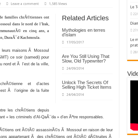
é
Leave a comment
1,585 Views
Le T
22
Related Articles
 de familles chrÃ©tiennes ont
Diam
ossoul dans le nord de l’Irak,
Mythologies en terres
 communautÃ© en cinq ans, a
27
d’islam
on, DuraÃ¯d Kachmoula.
Le m
17/05/2017
prat
ui leurs maisons Ã Mossoul
28
Are You Still Using That
GMT) ce soir (samedi) pour
Slow, Old Typewriter?
 nord et Ã l’est de la ville,
24/09/2014
Vid
Unlock The Secrets Of
hrÃ©tienne et d’actes
Selling High Ticket Items
t Ã l’origine de la fuite
24/04/2014
ntre les chrÃ©tiens depuis
ant « les criminels d’Al-QaÃ¯da » d’en Ãªtre responsables.
rÃ©tiens ont Ã©tÃ© assassinÃ©s Ã Mossoul en raison de leur
aisons appartenant Ã des chrÃ©tiens ont Ã©tÃ© dÃ©truites Ã