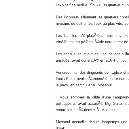
l’explosif samedi Ã Souka, un quartier du 
Des inconnus sillonnant les quartiers chr
riverains de quitter les lieux au plus vite, 
Les familles dÃ©placÃ©es -soit environ
chrÃ©tiens en pÃ©riphÃ©rie nord et est de
Les accÃ¨s de quelques uns de ces vill
armÃ©s, avait constatÃ© en aoÃ»t un journa
Vendredi, l’un des dirigeants de l’Eglise 
Louis Sako, avait dÃ©noncÃ© une « campag
le pays, en particulier Ã Mossoul.
« Nous sommes la cible d’une campagne 
politiques », avait accusÃ© Mgr Sako, s’a
contre les chrÃ©tiens » Ã Mossoul.
Mossoul accueille depuis longtemps une
d’Irak.