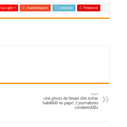
Google +
Stumbleupon
LinkedIn
Pinterest
Next
Une photo de l’imam d’Al-Azhar
habillÃ© en pape: 2 journalistes
condamnÃ©s