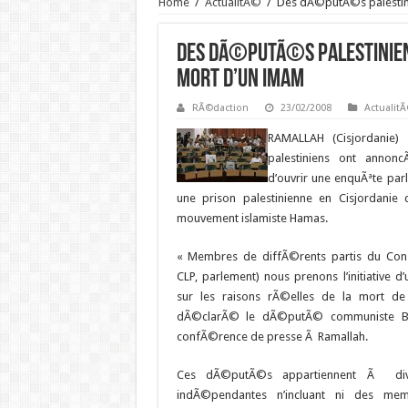
Home
/
ActualitÃ©
/
Des dÃ©putÃ©s palestini
Des dÃ©putÃ©s palestinien
mort d’un imam
RÃ©daction
23/02/2008
Actualit
RAMALLAH (Cisjordanie) 
palestiniens ont annonc
d’ouvrir une enquÃªte par
une prison palestinienne en Cisjordanie
mouvement islamiste Hamas.
« Membres de diffÃ©rents partis du Consei
CLP, parlement) nous prenons l’initiative 
sur les raisons rÃ©elles de la mort de
dÃ©clarÃ© le dÃ©putÃ© communiste Bas
confÃ©rence de presse Ã Ramallah.
Ces dÃ©putÃ©s appartiennent Ã diver
indÃ©pendantes n’incluant ni des me