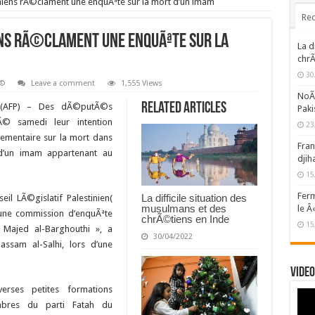
ens rÃ©clament une enquÃªte sur la mort d’un imam
Rec
s rÃ©clament une enquÃªte sur la
La d
chrÃ
30
Ã©
Leave a comment
1,555 Views
NoÃ«
Related Articles
(AFP) –
Des dÃ©putÃ©s
Paki
Ã© samedi leur intention
23
lementaire sur la mort dans
Fran
 d’un imam appartenant au
djih
15
Ferm
La difficile situation des
l LÃ©gislatif Palestinien(
musulmans et des
le Â
d’une commission d’enquÃªte
chrÃ©tiens en Inde
15
 Majed al-Barghouthi », a
30/04/2022
sam al-Salhi, lors d’une
Video
ses petites formations
mbres du parti Fatah du