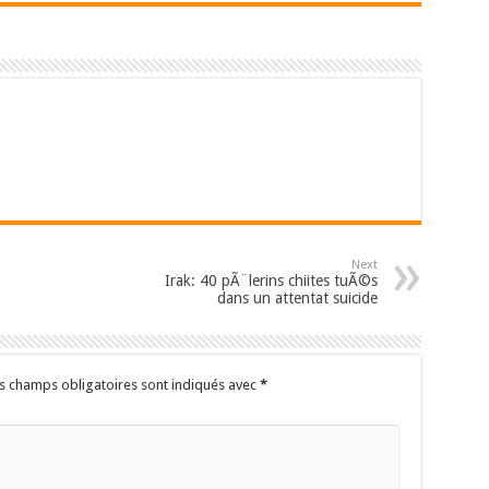
Next
Irak: 40 pÃ¨lerins chiites tuÃ©s
dans un attentat suicide
s champs obligatoires sont indiqués avec
*