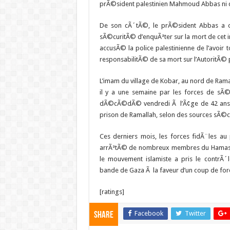
prÃ©sident palestinien Mahmoud Abbas ni 
De son cÃ´tÃ©, le prÃ©sident Abbas a 
sÃ©curitÃ© d’enquÃªter sur la mort de cet 
accusÃ© la police palestinienne de l’avoir 
responsabilitÃ© de sa mort sur l’AutoritÃ© 
L’imam du village de Kobar, au nord de Rama
il y a une semaine par les forces de sÃ©c
dÃ©cÃ©dÃ© vendredi Ã l’Ã¢ge de 42 ans d
prison de Ramallah, selon des sources sÃ©cu
Ces derniers mois, les forces fidÃ¨les au
arrÃªtÃ© de nombreux membres du Hamas 
le mouvement islamiste a pris le contrÃ´l
bande de Gaza Ã la faveur d’un coup de for
[ratings]
Facebook
Twitter
Share