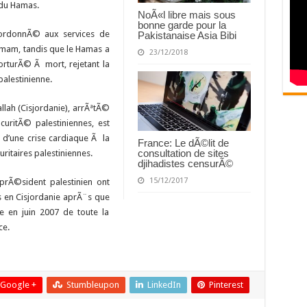
du Hamas.
NoÃ«l libre mais sous
bonne garde pour la
ordonnÃ© aux services de
Pakistanaise Asia Bibi
imam, tandis que le Hamas a
23/12/2018
torturÃ© Ã mort, rejetant la
palestinienne.
llah (Cisjordanie), arrÃªtÃ©
uritÃ© palestiniennes, est
’une crise cardiaque Ã la
France: Le dÃ©lit de
consultation de sites
ritaires palestiniennes.
djihadistes censurÃ©
15/12/2017
 prÃ©sident palestinien ont
en Cisjordanie aprÃ¨s que
e en juin 2007 de toute la
ce.
Google +
Stumbleupon
LinkedIn
Pinterest