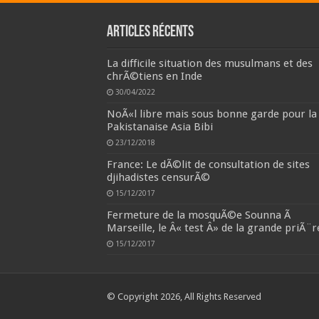
Articles récents
La difficile situation des musulmans et des
chrÃ©tiens en Inde
30/04/2022
NoÃ«l libre mais sous bonne garde pour la
Pakistanaise Asia Bibi
23/12/2018
France: Le dÃ©lit de consultation de sites
djihadistes censurÃ©
15/12/2017
Fermeture de la mosquÃ©e Sounna Ã
Marseille, le Â« test Â» de la grande priÃ¨r
15/12/2017
© Copyright 2026, All Rights Reserved