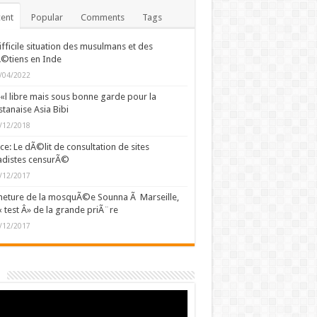
ent
Popular
Comments
Tags
ifficile situation des musulmans et des
©tiens en Inde
/04/2022
l libre mais sous bonne garde pour la
stanaise Asia Bibi
/12/2018
ce: Le dÃ©lit de consultation de sites
adistes censurÃ©
/12/2017
eture de la mosquÃ©e Sounna Ã Marseille,
« test Â» de la grande priÃ¨re
/12/2017