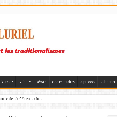
Figures
Guide
Débats
documentaires
A propos
S’abonner
mans et des chrÃ©tiens en Inde