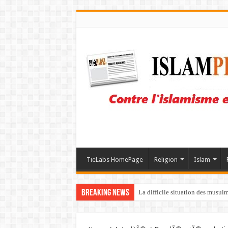
TieLabs HomePage
Religion
Islam
Breaking News
La difficile situation des musul