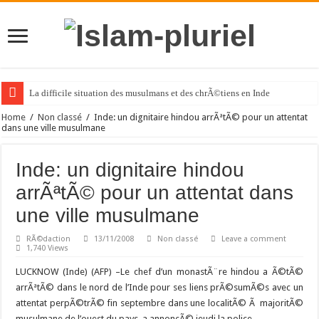
La difficile situation des musulmans et des chrÃ©tiens en Inde
Home
/
Non classé
/
Inde: un dignitaire hindou arrÃªtÃ© pour un attentat
dans une ville musulmane
Inde: un dignitaire hindou
arrÃªtÃ© pour un attentat dans
une ville musulmane
RÃ©daction
13/11/2008
Non classé
Leave a comment
1,740 Views
LUCKNOW (Inde) (AFP) –
Le chef d’un monastÃ¨re hindou a Ã©tÃ©
arrÃªtÃ© dans le nord de l’Inde pour ses liens prÃ©sumÃ©s avec un
attentat perpÃ©trÃ© fin septembre dans une localitÃ© Ã majoritÃ©
musulmane de l’ouest du pays, a annoncÃ© jeudi la police.