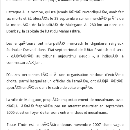
L’attaque Ã la bombe, qui n’a jamais Ã©tÃ© revendiquÃ©e, avait fait
six morts et 82 blessÃ©s le 29 septembre sur un marchÃ© prÃ¨s de
la mosquÃ©e de la localitÃ© de Malegaon Ã 280 km au nord de
Bombay, la capitale de l’Etat du Maharashtra.
Les enquÃªteurs ont interpellÃ© mercredi le dignitaire religieux
Sudhakar Dwivedi dans l’Etat septentrional de l’Uttar Pradesh et il sera
« dÃ©fÃ©rÃ© au tribunal aujourd’hui (jeudi) », a indiquÃ© le
commissaire A.K Jain.
D’autres personnes liÃ©es Ã une organisation hindoue d’extrÃªme
droite, parmi lesquelles un officier de l’armÃ©e, ont dÃ©jÃ Ã©tÃ©
apprÃ©hendÃ©es dans le cadre de cette enquÃªte.
La ville de Malegaon, peuplÃ©e majoritairement de musulmans, avait
dÃ©jÃ Ã©tÃ© frappÃ©e par un attentat meurtrier en septembre
2006 et est un foyer de tensions entre hindous et musulmans.
Toute l’Inde est le thÃ©Ã¢tre depuis novembre 2007 d’une vague