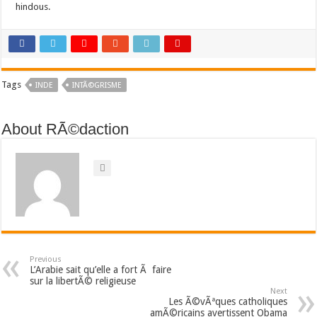
hindous.
Tags
INDE
INTÃ©GRISME
About RÃ©daction
Previous
L’Arabie sait qu’elle a fort Ã faire
sur la libertÃ© religieuse
Next
Les Ã©vÃªques catholiques
amÃ©ricains avertissent Obama