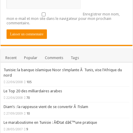
Enregistrer mon nom,
mon e-mail et mon site dans le navigateur pour mon prochain
commentaire.
Recent
Popular
Comments
Tags
Tunisie: la banque islamique Noor s’implante Ã Tunis, vise l’Afrique du
nord
22/06/2008
105
Le Top 20 des milliardaires arabes
22/06/2008
70
Diam’s : la rappeuse vient de se convertir Ã l’islam
27/09/2009
10
Le maraboutisme en Tunisie : Ã©tat dâ€™une pratique
28/05/2007
9