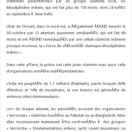
d’attentats perpÃ©trÃ©s par un groupe islamiste local, les
Moudjahidine indiens, qui ont fait plus de 150 morts, dont 24 tuÃ©s
en septembre Ã New Delhi.
L’Etat de l’Assam, dans le nord-est, a Ã©galement Ã©tÃ© meurtri le
30 octobre par 12 attentats quasiment simultanÃ©s, qui ont fait 80
morts et ont Ã©tÃ© revendiquÃ©s par une cellule islamiste indienne
presque inconnue, la « Force de sÃ©curitÃ© islamique-Moudjahidine
indiens ».
Dans cette affaire, la police suit cette piste islamiste mais aussi celle
d’organisations armÃ©es indÃ©pendantistes.
L’Inde est peuplÃ©e de 1,1 milliard d’habitants, parmi lesquels 80%
d’hindous et 14% de musulmans, et son histoire est jalonnÃ©e de
violences intercommunautaires.
Lors de chaque attentat, les autoritÃ©s accusent des organisations
« terroristes » islamistes basÃ©es au Pakistan ou au Bangladesh. Mais
elles reconnaissent maintenant Ãªtre confrontÃ©es Ã des groupes
« terroristes » fondamentalistes indiens, qu’ils soient musulmans ou