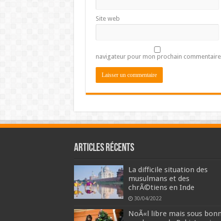
Site web
navigateur pour mon prochain commentaire
Articles récents
La difficile situation des
musulmans et des
chrÃ©tiens en Inde
30/04/2022
NoÃ«l libre mais sous bon