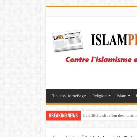
TieLabs HomePage
Religion
Islam
Breaking News
La difficile situation des musul