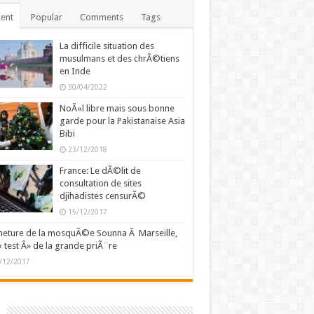
ent
Popular
Comments
Tags
La difficile situation des
musulmans et des chrÃ©tiens
en Inde
30/04/2022
NoÃ«l libre mais sous bonne
garde pour la Pakistanaise Asia
Bibi
23/12/2018
France: Le dÃ©lit de
consultation de sites
djihadistes censurÃ©
15/12/2017
eture de la mosquÃ©e Sounna Ã Marseille,
« test Â» de la grande priÃ¨re
/12/2017