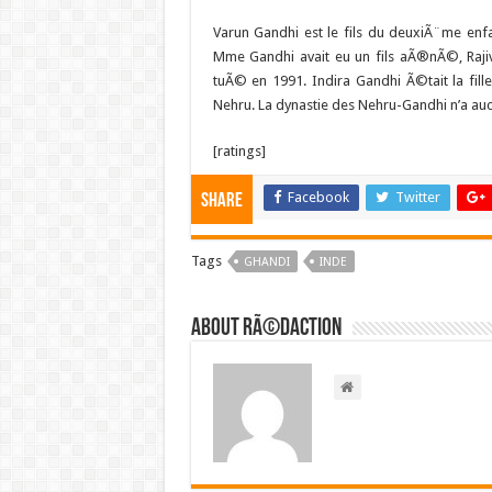
Varun Gandhi est le fils du deuxiÃ¨me enf
Mme Gandhi avait eu un fils aÃ®nÃ©, Rajiv
tuÃ© en 1991. Indira Gandhi Ã©tait la fill
Nehru. La dynastie des Nehru-Gandhi n’a au
[ratings]
Facebook
Twitter
Share
Tags
GHANDI
INDE
About RÃ©daction