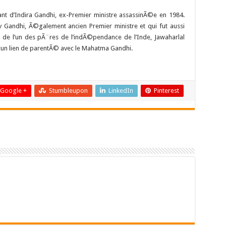
ant d’Indira Gandhi, ex-Premier ministre assassinÃ©e en 1984.
 Gandhi, Ã©galement ancien Premier ministre et qui fut aussi
e de l’un des pÃ¨res de l’indÃ©pendance de l’Inde, Jawaharlal
cun lien de parentÃ© avec le Mahatma Gandhi.
Google +
Stumbleupon
LinkedIn
Pinterest