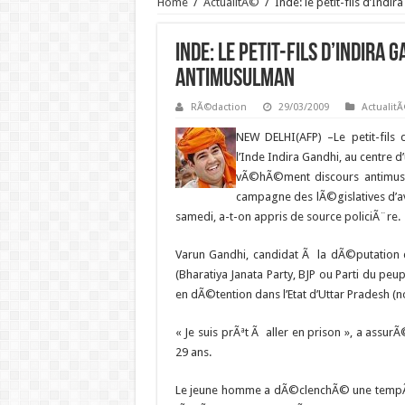
Home
/
ActualitÃ©
/
Inde: le petit-fils d’In
Inde: le petit-fils d’Indira
antimusulman
RÃ©daction
29/03/2009
Actualit
NEW DELHI(AFP) –
Le petit-fils
l’Inde Indira Gandhi, au centre
vÃ©hÃ©ment discours antimusu
campagne des lÃ©gislatives d’a
samedi, a-t-on appris de source policiÃ¨re.
Varun Gandhi, candidat Ã la dÃ©putation d
(Bharatiya Janata Party, BJP ou Parti du pe
en dÃ©tention dans l’Etat d’Uttar Pradesh (n
« Je suis prÃªt Ã aller en prison », a ass
29 ans.
Le jeune homme a dÃ©clenchÃ© une tempÃª