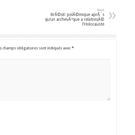
Next
BrÃ©sil: polÃ©mique aprÃ¨s
qu’un archevÃªque a relativisÃ©
l’Holocauste
s champs obligatoires sont indiqués avec
*