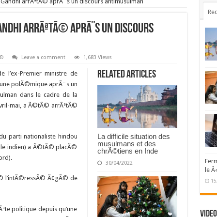
dira Gandhi arrÃªtÃ© aprÃ¨s un discours antimusulman
Rec
 Gandhi arrÃªtÃ© aprÃ¨s un discours
Ã©
Leave a comment
1,683 Views
Related Articles
 de l’ex-Premier ministre de
 d’une polÃ©mique aprÃ¨s un
lman dans le cadre de la
vril-mai, a Ã©tÃ© arrÃªtÃ©
La difficile situation des
u parti nationaliste hindou
musulmans et des
uple indien) a Ã©tÃ© placÃ©
chrÃ©tiens en Inde
ord).
Ferm
30/04/2022
le Â
urÃ© l’intÃ©ressÃ© Ã¢gÃ© de
15
te politique depuis qu’une
Video