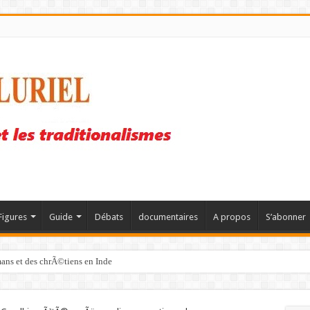
Figures
Guide
Débats
documentaires
A propos
S’abonner
mans et des chrÃ©tiens en Inde