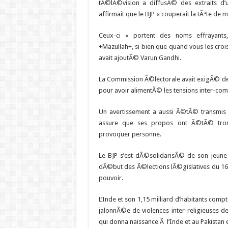
tÃ©lÃ©vision a diffusÃ© des extraits d’u
affirmait que le BJP « couperait la tÃªte de 
Ceux-ci « portent des noms effrayant
+Mazullah+, si bien que quand vous les crois
avait ajoutÃ© Varun Gandhi.
La Commission Ã©lectorale avait exigÃ© des 
pour avoir alimentÃ© les tensions inter-co
Un avertissement a aussi Ã©tÃ© transmis
assure que ses propos ont Ã©tÃ© tron
provoquer personne.
Le BJP s’est dÃ©solidarisÃ© de son jeune 
dÃ©but des Ã©lections lÃ©gislatives du 16 a
pouvoir.
L’Inde et son 1,15 milliard d’habitants com
jalonnÃ©e de violences inter-religieuses de
qui donna naissance Ã l’Inde et au Pakistan 