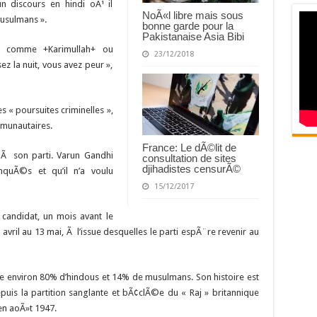
n discours en hindi oÃ¹ il
NoÃ«l libre mais sous
musulmans ».
bonne garde pour la
Pakistanaise Asia Bibi
s, comme +Karimullah+ ou
23/12/2018
ez la nuit, vous avez peur »,
« poursuites criminelles »,
mmunautaires.
France: Le dÃ©lit de
 Ã son parti. Varun Gandhi
consultation de sites
djihadistes censurÃ©
quÃ©s et qu’il n’a voulu
15/12/2017
candidat, un mois avant le
vril au 13 mai, Ã l’issue desquelles le parti espÃ¨re revenir au
pte environ 80% d’hindous et 14% de musulmans. Son histoire est
puis la partition sanglante et bÃ¢clÃ©e du « Raj » britannique
en aoÃ»t 1947.