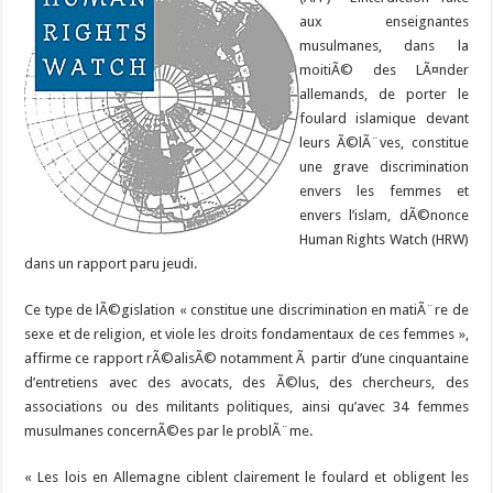
aux enseignantes
musulmanes, dans la
moitiÃ© des LÃ¤nder
allemands, de porter le
foulard islamique devant
leurs Ã©lÃ¨ves, constitue
une grave discrimination
envers les femmes et
envers l’islam, dÃ©nonce
Human Rights Watch (HRW)
dans un rapport paru jeudi.
Ce type de lÃ©gislation « constitue une discrimination en matiÃ¨re de
sexe et de religion, et viole les droits fondamentaux de ces femmes »,
affirme ce rapport rÃ©alisÃ© notamment Ã partir d’une cinquantaine
d’entretiens avec des avocats, des Ã©lus, des chercheurs, des
associations ou des militants politiques, ainsi qu’avec 34 femmes
musulmanes concernÃ©es par le problÃ¨me.
« Les lois en Allemagne ciblent clairement le foulard et obligent les