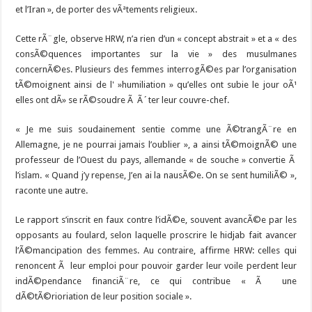
et l’Iran », de porter des vÃªtements religieux.
Cette rÃ¨gle, observe HRW, n’a rien d’un « concept abstrait » et a « des
consÃ©quences importantes sur la vie » des musulmanes
concernÃ©es. Plusieurs des femmes interrogÃ©es par l’organisation
tÃ©moignent ainsi de l' »humiliation » qu’elles ont subie le jour oÃ¹
elles ont dÃ» se rÃ©soudre Ã Ã´ter leur couvre-chef.
« Je me suis soudainement sentie comme une Ã©trangÃ¨re en
Allemagne, je ne pourrai jamais l’oublier », a ainsi tÃ©moignÃ© une
professeur de l’Ouest du pays, allemande « de souche » convertie Ã
l’islam. « Quand j’y repense, J’en ai la nausÃ©e. On se sent humiliÃ© »,
raconte une autre.
Le rapport s’inscrit en faux contre l’idÃ©e, souvent avancÃ©e par les
opposants au foulard, selon laquelle proscrire le hidjab fait avancer
l’Ã©mancipation des femmes. Au contraire, affirme HRW: celles qui
renoncent Ã leur emploi pour pouvoir garder leur voile perdent leur
indÃ©pendance financiÃ¨re, ce qui contribue « Ã une
dÃ©tÃ©rioriation de leur position sociale ».