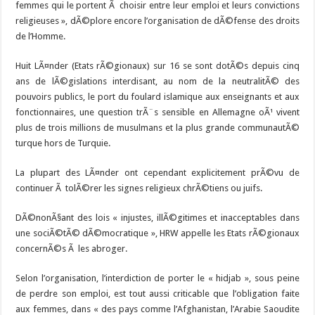
femmes qui le portent Ã choisir entre leur emploi et leurs convictions
religieuses », dÃ©plore encore l’organisation de dÃ©fense des droits
de l’Homme.
Huit LÃ¤nder (Etats rÃ©gionaux) sur 16 se sont dotÃ©s depuis cinq
ans de lÃ©gislations interdisant, au nom de la neutralitÃ© des
pouvoirs publics, le port du foulard islamique aux enseignants et aux
fonctionnaires, une question trÃ¨s sensible en Allemagne oÃ¹ vivent
plus de trois millions de musulmans et la plus grande communautÃ©
turque hors de Turquie.
La plupart des LÃ¤nder ont cependant explicitement prÃ©vu de
continuer Ã tolÃ©rer les signes religieux chrÃ©tiens ou juifs.
DÃ©nonÃ§ant des lois « injustes, illÃ©gitimes et inacceptables dans
une sociÃ©tÃ© dÃ©mocratique », HRW appelle les Etats rÃ©gionaux
concernÃ©s Ã les abroger.
Selon l’organisation, l’interdiction de porter le « hidjab », sous peine
de perdre son emploi, est tout aussi criticable que l’obligation faite
aux femmes, dans « des pays comme l’Afghanistan, l’Arabie Saoudite