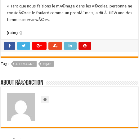
« Tant que nous faisions le mÃ©nage dans les Ã©coles, personne ne
considÃ©rait le foulard comme un problÃ¨me », a dit Ã HRW une des
femmes interviewÃ©es.
[ratings]
Tags
ALLEMAGNE
HIJAB
About RÃ©daction