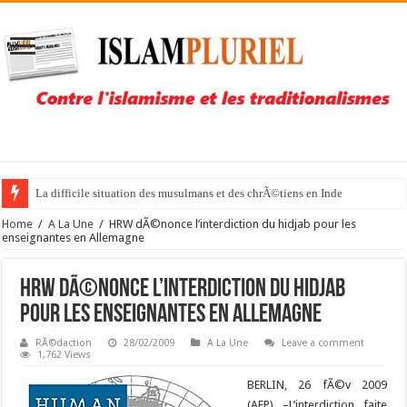
La difficile situation des musulmans et des chrÃ©tiens en Inde
Home
/
A La Une
/
HRW dÃ©nonce l’interdiction du hidjab pour les
enseignantes en Allemagne
HRW dÃ©nonce l’interdiction du hidjab
pour les enseignantes en Allemagne
RÃ©daction
28/02/2009
A La Une
Leave a comment
1,762 Views
BERLIN, 26 fÃ©v 2009
(AFP) –
L’interdiction faite