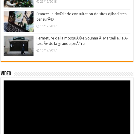
23/12/2018
France: Le dÃ©lit de consultation de sites djihadistes
censurÃ©
15/12/2017
Fermeture de la mosquÃ©e Sounna Ã Marseille, le Â«
test Â» de la grande priÃ¨re
15/12/2017
Video