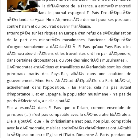
Ã la diffÃ©rence de la France, a estimÃ© mercredi
dans le journal espagnol El Pais l’ex-dÃ©putÃ©e
nÃ©erlandaise Ayaan Hirsi Ali, menacÃ©e de mort pour ses positions
contre l’islam et qui pourrait devenir franÃ§aise.
InterrogÃ©e sur les risques en Europe d’un refus de sÃ©cularisation
de la part des minoritÃ©s musulmanes, l’ancienne dÃ©putÃ©e
d’origine somalienne a dÃ©clarÃ© Ã El Pais qu’aux Pays-Bas « les
dÃ©mocrates-chrÃ©tiens et les travaillistes ont fini par dÃ©pendre,
dans certaines circonstances, du vote des minoritÃ©s musulmanes ».
DÃ©mocrates-chrÃ©tiens et travaillistes nÃ©erlandais sont les deux
principaux partis des Pays-Bas, alliÃ©s dans une coalition de
gouvernement. Mme Hirsi Ali Ã©tait dÃ©putÃ©e du Parti libÃ©ral,
actuellement dans l’opposition. « En France, cela n’a pas autant
d’importance », et en Espagne, la population musulmane « n’a pas de
poids Ã©lectoral », a-t-elle ajoutÃ©.
Elle a estimÃ© dans El Pais que « l’islam, comme ensemble de
principes (…) n’est pas compatible avec la dÃ©mocratie libÃ©rale ».
Elle a ajoutÃ© que « le christianisme n’est pas, non plus, compatible
avec la dÃ©mocratie, mais les sociÃ©tÃ©s chrÃ©tiennes ont Ã©tabli
la sÃ©paration entre l’Eglise et l’Etat ». Dimanche Ã Paris, pendant un