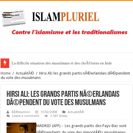
La difficile situation des musulmans et des chrÃ©tiens en Inde
Home
/
ActualitÃ©
/
Hirsi Ali: les grands partis nÃ©erlandais dÃ©pendent
du vote des musulmans
Hirsi Ali: les grands partis nÃ©erlandais
dÃ©pendent du vote des musulmans
RÃ©daction
13/02/2008
ActualitÃ©
Leave a comment
1,541 Views
MADRID (AFP) – Les grands partis des Pays-Bas sont
dÃ©pendants du vote des minoritÃ©s musulmanes,