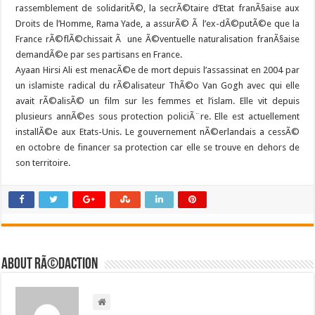
rassemblement de solidaritÃ©, la secrÃ©taire d’Etat franÃ§aise aux
Droits de l’Homme, Rama Yade, a assurÃ© Ã l’ex-dÃ©putÃ©e que la
France rÃ©flÃ©chissait Ã une Ã©ventuelle naturalisation franÃ§aise
demandÃ©e par ses partisans en France.
Ayaan Hirsi Ali est menacÃ©e de mort depuis l’assassinat en 2004 par
un islamiste radical du rÃ©alisateur ThÃ©o Van Gogh avec qui elle
avait rÃ©alisÃ© un film sur les femmes et l’islam. Elle vit depuis
plusieurs annÃ©es sous protection policiÃ¨re. Elle est actuellement
installÃ©e aux Etats-Unis. Le gouvernement nÃ©erlandais a cessÃ©
en octobre de financer sa protection car elle se trouve en dehors de
son territoire.
About RÃ©daction