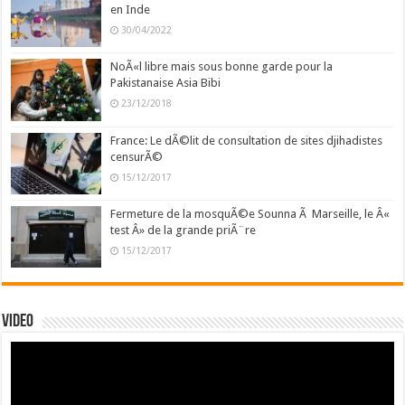
en Inde
30/04/2022
NoÃ«l libre mais sous bonne garde pour la
Pakistanaise Asia Bibi
23/12/2018
France: Le dÃ©lit de consultation de sites djihadistes
censurÃ©
15/12/2017
Fermeture de la mosquÃ©e Sounna Ã Marseille, le Â«
test Â» de la grande priÃ¨re
15/12/2017
Video