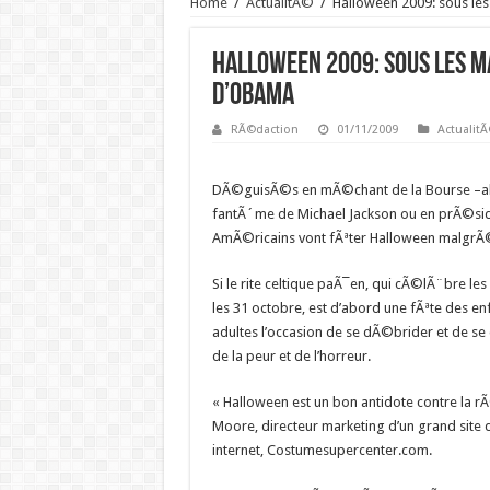
Home
/
ActualitÃ©
/
Halloween 2009: sous le
Halloween 2009: sous les m
d’Obama
RÃ©daction
01/11/2009
Actualit
DÃ©guisÃ©s en mÃ©chant de la Bourse –al
fantÃ´me de Michael Jackson ou en prÃ©sid
AmÃ©ricains vont fÃªter Halloween malgrÃ© 
Si le rite celtique paÃ¯en, qui cÃ©lÃ¨bre les
les 31 octobre, est d’abord une fÃªte des enf
adultes l’occasion de se dÃ©brider et de s
de la peur et de l’horreur.
« Halloween est un bon antidote contre la r
Moore, directeur marketing d’un grand site
internet, Costumesupercenter.com.