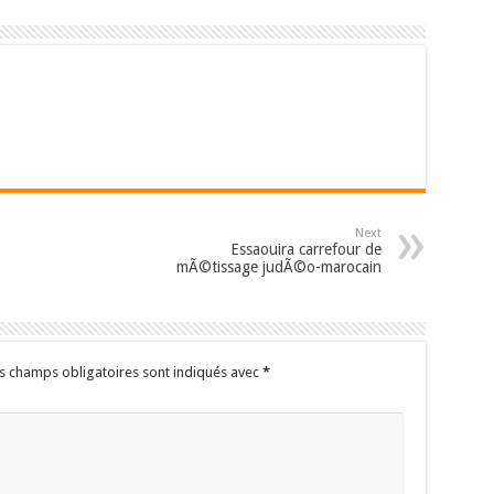
Next
Essaouira carrefour de
mÃ©tissage judÃ©o-marocain
s champs obligatoires sont indiqués avec
*