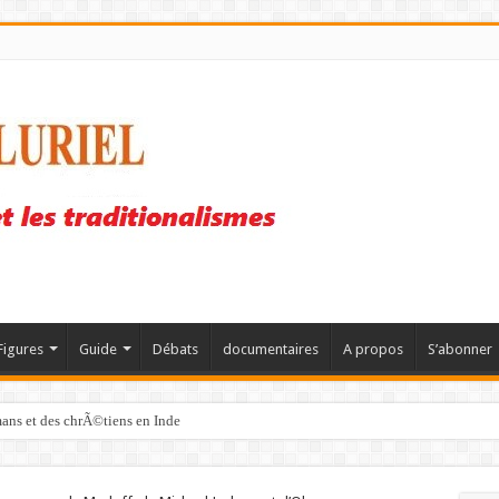
Figures
Guide
Débats
documentaires
A propos
S’abonner
mans et des chrÃ©tiens en Inde