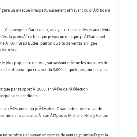
figure un masque irrespectueusement effrayant du prÃ©sident
Ce masque « Barackula », aux yeux translucides et aux dents
 c’est la premiÃ¨re fois que je vois un masque prÃ©sidentiel
rme Ã l’AFP Brad Butler, patron du site de ventes en ligne
 de stock.
e le plus populaire de tous, surpassant mÃªme les masques de
ce distributeur, qui en a vendu 3.000 en quelques jours et vient
itique par rapport Ã 2008, annÃ©e de l’Ã©lection
masques des candidats.
ettes se rÃ©sument au prÃ©sident Obama dont on trouve de
s comme une citrouille, Ã son Ã©pouse Michelle, Hillary Clinton
 un sombre Halloween en termes de ventes, plombÃ© par la