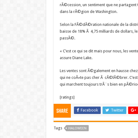
rÃ©cession, un sentiment que ne partagent
dans la rÃ©gion de Washington.
Selon la FÃ©dÃ©ration nationale de la distr
baisse de 18% Ã 4,75 milliards de dollars, l
passÃ©.
« C’est ce qui se dit mais pour nous, les v
assure Diane Lake.
Les ventes sont Ã©galement en hausse chez
qui ne coÃ»te pas cher Ã cÃ©lÃ©brer. C’est 
qui marchent toujours trÃ¨s bien en pÃ©rio
[ratings]
Facebook
Twitter
Share
Tags
HALOWEEN