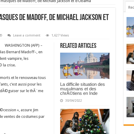
s masques de Madoff, de Michael Jackson et d’Obama
Rec
asques de Madoff, de Michael Jackson et
Ã©
Leave a comment
1,627 Views
Related Articles
WASHINGTON (AFP) –
ias Bernard Madoff–, en
ent-vampire, les
la crise.
 morts et le renouveau tous
La difficile situation des
ants, c’est aussi pour les
musulmans et des
e dÃ©guiser sur le thÃ¨me
chrÃ©tiens en Inde
30/04/2022
Ã©cession », assure Jim
 de ventes de costumes par