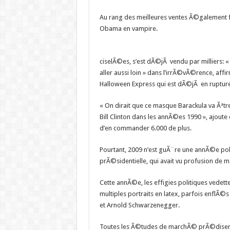
Au rang des meilleures ventes Ã©galement 
Obama en vampire.
ciselÃ©es, s’est dÃ©jÃ vendu par milliers: «
aller aussi loin » dans l’irrÃ©vÃ©rence, affi
Halloween Express qui est dÃ©jÃ en rupture
« On dirait que ce masque Barackula va Ãªtr
Bill Clinton dans les annÃ©es 1990 », ajoute 
d’en commander 6.000 de plus.
Pourtant, 2009 n’est guÃ¨re une annÃ©e pol
prÃ©sidentielle, qui avait vu profusion de 
Cette annÃ©e, les effigies politiques ved
multiples portraits en latex, parfois enflÃ©
et Arnold Schwarzenegger.
Toutes les Ã©tudes de marchÃ© prÃ©disent