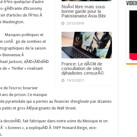
ut Ãªtre quelqu’un d’autre
Video
NoÃ«l libre mais sous
, co-gÃ©rante d’Economy
bonne garde pour la
in d’articles de fÃªtes Ã
Pakistanaise Asia Bibi
 de Washington.
23/12/2018
Masques politiques et
’un cortÃ¨ge de zombies et
tographiques de la saison
 « Bienvenue Ã
Michael Jackson, dÃ©cÃ©dÃ©
France: Le dÃ©lit de
consultation de sites
 de « Thriller » rivalisant
djihadistes censurÃ©
15/12/2017
e de l’escroc boursier
0 ans de prison. Ce masque
de pyramidale qui a permis au financier d’engloutir par dizaines
de petits et gros Ã©pargnants de Wall Street.
 l’a dessinÃ©, fait fabriquer dans notre usine du Mexique et on
rÃ¨s bonnes », a expliquÃ© Ã l’AFP Howard Beige, vice-
s.