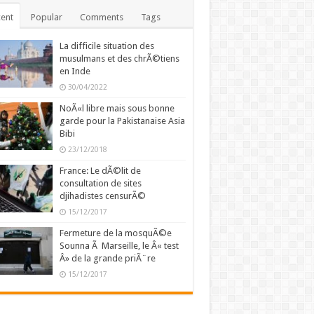
ent
Popular
Comments
Tags
La difficile situation des
musulmans et des chrÃ©tiens
en Inde
30/04/2022
NoÃ«l libre mais sous bonne
garde pour la Pakistanaise Asia
Bibi
23/12/2018
France: Le dÃ©lit de
consultation de sites
djihadistes censurÃ©
15/12/2017
Fermeture de la mosquÃ©e
Sounna Ã Marseille, le Â« test
Â» de la grande priÃ¨re
15/12/2017