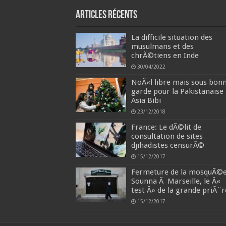
Articles récents
La difficile situation des
musulmans et des
chrÃ©tiens en Inde
30/04/2022
NoÃ«l libre mais sous bon
garde pour la Pakistanaise
Asia Bibi
23/12/2018
France: Le dÃ©lit de
consultation de sites
djihadistes censurÃ©
15/12/2017
Fermeture de la mosquÃ©
Sounna Ã Marseille, le Â«
test Â» de la grande priÃ¨r
15/12/2017