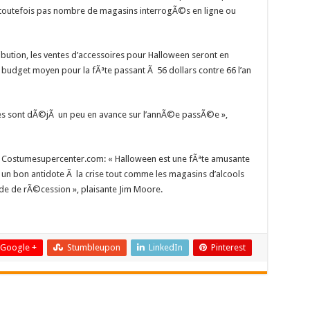
 toutefois pas nombre de magasins interrogÃ©s en ligne ou
ibution, les ventes d’accessoires pour Halloween seront en
e budget moyen pour la fÃªte passant Ã 56 dollars contre 66 l’an
entes sont dÃ©jÃ un peu en avance sur l’annÃ©e passÃ©e »,
 Costumesupercenter.com: « Halloween est une fÃªte amusante
un bon antidote Ã la crise tout comme les magasins d’alcools
de de rÃ©cession », plaisante Jim Moore.
Google +
Stumbleupon
LinkedIn
Pinterest