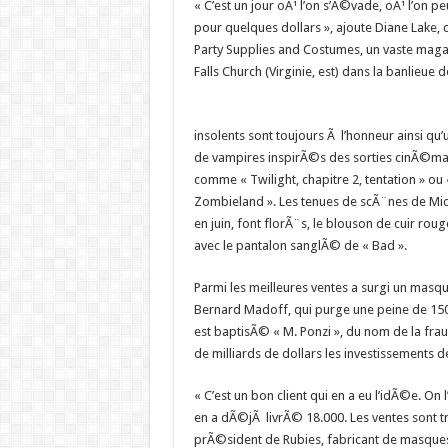
« C’est un jour oÃ¹ l’on s’Ã©vade, oÃ¹ l’on pe
pour quelques dollars », ajoute Diane Lake
Party Supplies and Costumes, un vaste magas
Falls Church (Virginie, est) dans la banlieue
insolents sont toujours Ã l’honneur ainsi qu
de vampires inspirÃ©s des sorties cinÃ©ma
comme « Twilight, chapitre 2, tentation » ou
Zombieland ». Les tenues de scÃ¨nes de 
en juin, font florÃ¨s, le blouson de cuir rouge
avec le pantalon sanglÃ© de « Bad ».
Parmi les meilleures ventes a surgi un masqu
Bernard Madoff, qui purge une peine de 15
est baptisÃ© « M. Ponzi », du nom de la frau
de milliards de dollars les investissements 
« C’est un bon client qui en a eu l’idÃ©e. On
en a dÃ©jÃ livrÃ© 18.000. Les ventes sont t
prÃ©sident de Rubies, fabricant de masque