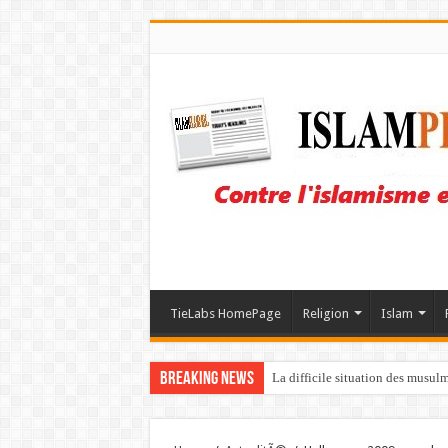
TieLabs HomePage
Religion
Islam
Breaking News
La difficile situation des musul