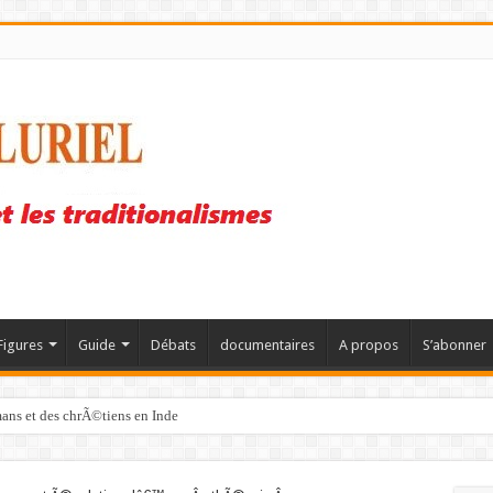
Figures
Guide
Débats
documentaires
A propos
S’abonner
mans et des chrÃ©tiens en Inde