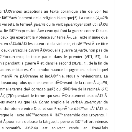
iffÃ©rentes acceptions au texte coranique afin de voir les
 lâ€™avÃ¨nement de la religion islamique[5]. La racine (
á¸¤RB
)
s versets, le termeÂ
guerre
ou le verbe
guerroyer
sont utilisÃ©s
an
lie lâ€™expression Â«Â ceux qui font la guerre contre Dieu et
x qui exercent la violence sur terre Â«. Le Texte insinue que
t en rÃ©alitÃ© les auteurs de la violence, et câ€™est Ã ce titre
s deux versets, le
Coran
Ã©voque la guerre (
á¸¥arb
), non pas de
occurrence, le texte parle, dans le premier (VIII, 57), du
pendant la guerre Â et, dans le second (XLVII, 4), de la fin de
ions militaires. Cet emploi nuance le jugement selon lequel
e maniÃ¨re pÃ©renne et indÃ©finie. Nous y reviendrons. La
se, beaucoup plus que les termes dÃ©rivant de la racineÂ
á¸¤RB
,
comme le terme deÂ
combat
(
qitÄl
, qui dÃ©rive de la racineÂ
QTL
 Â»).[7]Cependant le terme qui sera Ã©troitement associÃ© Ã
ous avons vu que leÂ
Coran
emploie le verbeÂ
guerroyer
de
une dichotomie entre Dieu et son ProphÃ¨te dâ€™un cÃ´tÃ© et
orsque le Texte sâ€™adresse Ã lâ€™ensemble des Croyants, il
t Â pour sens de base la fatigue, la peine et lâ€™effort intense.
substantifÂ
ÄŸihÄd
est souvent rendu en franÃ§ais