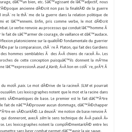
rage, dâ€™un bien, etc. Sâ€™agissant de lâ€™adjectif, nous
©poque ancienne dÃ©crit non pas la finalitÃ© de la guerre
 il insÃ¨re le thÃ¨me de la guerre dans la relation politique de
mi et lâ€™ennemi. Enfin, pris comme verbe, le mot dÃ©crit
mbat. Le verbe renvoie au processus qui conduit lâ€™homme Ã
r le fait de sâ€™armer de courage, de vaillance et dâ€™audace.
flexion platonicienne sur la qualitÃ© fondamentale du guerrier
fiÃ©e par la comparaison, chÃ¨re Ã Platon, qui fait des Gardiens
des hommes semblables Ã des Â«Â chiens de raceÂ Â». Les
 proches de cette conception puisquâ€™ils donnent la mÃªme
ne lâ€™expressionÂ
asad á¸¥arib
, Â«Â lion en colÃ¨re, prÃªt Ã
ns du motÂ
paix
. Le mot dÃ©rive de la racineÂ
SLM
et pourrait
ou
salÄm
. Les lexicographes notent que le mot et la racine dans
ts sÃ©mantiques de base. Le premier est le fait dâ€™Ãªtre
ussi le fait de nâ€™Ã©prouver aucun dommage, dâ€™Ã©chapper
€™Ãªtre en sÃ©curitÃ©. La deuxiÃ¨me notion de base renvoie Ã
qui donneront, avecÂ
silm
le sens technique de Â«Â paixÂ Â»
se. Les lexicographes notent la complÃ©mentaritÃ© entre les
 soumettre sans livrer combat permet dâ€™avoir la vie sauve.