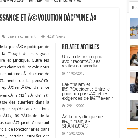
issance et Ã©volution dâ€™une Â« thÃ©orie Â»
Rec
naissance et Ã©volution dâ€™une Â«
Leave a comment
4,284 Views
Related Articles
 la pensÃ©e politique de
t lâ€™objet de trois types
Un an de prison pour
re et juridique. Outre les
avoir racontÃ© ses
visites au paradis
 ces champs du savoir, nous
ques internes Ã chacune de
11/05/2010
nÃ©aments de la pensÃ©e
Lâ€™Islam et
“ reprÃ©sentÃ©e, dans ce
lâ€™Occident : Entre le
poids du passÃ© et les
e
AverroÃ¨s (12
siÃ¨cle) â€“
exigences de lâ€™avenir
sse des guerriers dans la
29/11/2009
rques rapides aux relations
lettrÃ©s, lâ€™Ã©tude de la
Ã€ la polyclinique de
lâ€™imam al-
lus consÃ©quent. Assumant
ShÃ¢fiâ€˜Ã®
 rois, de fonctionnaires dans
15/02/2009
tc.), certains lettrÃ©s ont