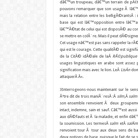
dâ€™un troupeau, dâ€™un terrain de pÃ¢tu
pouvons remarquer que son usage Ã lâ€™Ã
mais la relation entre les belligÃ©rantsÂ :
base qui est lâ€™opposition entre lâ€™a
lâ€™Ã©tat de celui qui est disposÃ© au co
se mettre en colÃ¨re. Mais il peut dÃ©signe
Cet usage nâ€™est pas sans rappeler la rÃ©
qui est le courage. Cette qualitÃ© est signi
de la CitÃ© idÃ©ale de laÂ
RÃ©publique
usages linguistiques en arabe sont assez
signification mais avec le lion. LeÂ
LisÄn
don
attaquerÂ Â».
3
Interrogeons-nous maintenant sur le se
Ãªtre dit de trois maniÃ¨resÂ :Â
silm
,Â
salm
son ensemble renvoient Ã deux groupemen
intact, indemne, sain et sauf. Câ€™est a
aux dÃ©fauts et Ã la maladie, et enfin dâ
la soumission. Les termesÂ
salm
etÂ
salÄm
renvoient tour Ã tour aux deux sens de ba
deux notions de base, puisque le fait de se