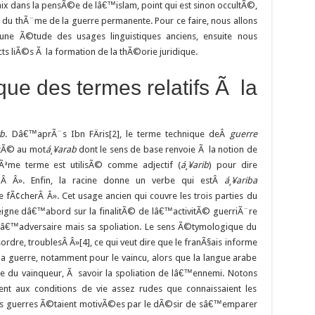
x dans la pensÃ©e de lâ€™islam, point qui est sinon occultÃ©,
 du thÃ¨me de la guerre permanente. Pour ce faire, nous allons
une Ã©tude des usages linguistiques anciens, ensuite nous
ts liÃ©s Ã la formation de la thÃ©orie juridique.
e des termes relatifs Ã la
rb
. Dâ€™aprÃ¨s Ibn FÄris[2], le terme technique deÂ
guerre
ntÃ© au mot
á¸¥arab
dont le sens de base renvoie Ã la notion de
Ãªme terme est utilisÃ© comme adjectif (
á¸¥arib
) pour dire
Â Â». Enfin, la racine donne un verbe qui estÂ
á¸¥ariba
e fÃ¢cherÂ Â». Cet usage ancien qui couvre les trois parties du
seigne dâ€™abord sur la finalitÃ© de lâ€™activitÃ© guerriÃ¨re
â€™adversaire mais sa spoliation. Le sens Ã©tymologique du
rdre, troublesÂ Â»[4], ce qui veut dire que le franÃ§ais informe
 guerre, notamment pour le vaincu, alors que la langue arabe
 du vainqueur, Ã savoir la spoliation de lâ€™ennemi. Notons
nt aux conditions de vie assez rudes que connaissaient les
 les guerres Ã©taient motivÃ©es par le dÃ©sir de sâ€™emparer