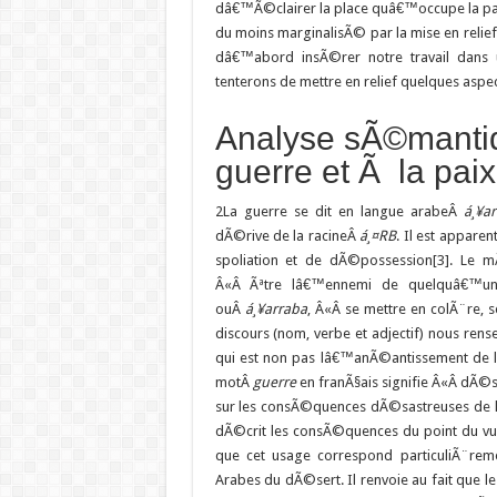
dâ€™Ã©clairer la place quâ€™occupe la pai
du moins marginalisÃ© par la mise en relief
dâ€™abord insÃ©rer notre travail dans 
tenterons de mettre en relief quelques aspec
Analyse sÃ©mantiqu
guerre et Ã la paix
2
La guerre se dit en langue arabeÂ
á¸¥a
dÃ©rive de la racineÂ
á¸¤
RB
. Il est appare
spoliation et de dÃ©possession[3]. Le m
Â«Â Ãªtre lâ€™ennemi de quelquâ€™un
ouÂ
á¸¥arraba
, Â«Â se mettre en colÃ¨re, s
discours (nom, verbe et adjectif) nous ren
qui est non pas lâ€™anÃ©antissement de l
motÂ
guerre
en franÃ§ais signifie Â«Â dÃ©so
sur les consÃ©quences dÃ©sastreuses de la
dÃ©crit les consÃ©quences du point du vue
que cet usage correspond particuliÃ¨reme
Arabes du dÃ©sert. Il renvoie au fait que