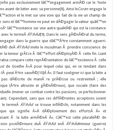
 signifie pas exclusivement lâ€™engagement armÃ© car le Texte
s avant de lutter avec sa personne[8]. Ainsi le
Coran
engage le
action et le met sur une voie qui fait de la vie un champ de
™a de sens et lâ€™homme ne peut en dÃ©gager la valeur quâ€™en
 lâ€™insistance sur une autre qualitÃ© qui est la constance
e avec le termeÂ
ÄŸihÄd
[9]. Dans le sens gÃ©nÃ©ral du terme,
™engager dans la guerre que dâ€™Ãªtre constamment aguerri.
ivitÃ© deÂ
ÄŸihÄd
invite le musulman Ã prendre conscience de
r la teneur grÃ¢ce Ã lâ€™effort dÃ©ployÃ© Ã cette fin. Liant
orabia compare cette reprÃ©sentation de lâ€™existence Ã celle
st
de Goethe Â«Â pour lequel celui qui, en se tendant dans
-lÃ peut Ãªtre sauvÃ©[10]Â Â». Il faut souligner ici que la lutte a
t pas dÃ©crite de maniÃ¨re prÃ©cise ou restreinteÂ ; elle
ue (Ãªtre altruiste et gÃ©nÃ©reux), que sociale (faire des
duelle (mener un combat contre les passions, se perfectionner
n). Cependant, sans que ces diffÃ©rentes acceptions soient
, le termeÂ
ÄŸihÄd
se trouve inflÃ©chi, notamment dans les
nique qui signifie Â«Â dÃ©ploiement des effortsÂ Â» et
sant Ã la lutte armÃ©eÂ Â». Câ€™est cette pluralitÃ© de
ivision postÃ©rieure duÂ
ÄŸihÄd
enÂ
ÄŸihÄd
mineur (guerre)