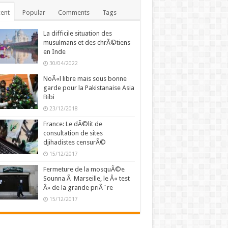
ent
Popular
Comments
Tags
La difficile situation des
musulmans et des chrÃ©tiens
en Inde
30/04/2022
NoÃ«l libre mais sous bonne
garde pour la Pakistanaise Asia
Bibi
23/12/2018
France: Le dÃ©lit de
consultation de sites
djihadistes censurÃ©
15/12/2017
Fermeture de la mosquÃ©e
Sounna Ã Marseille, le Â« test
Â» de la grande priÃ¨re
15/12/2017