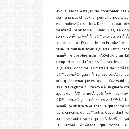
4
Nous allons essayer de confronter ces d
permanences et les changements induits par
est employÃ©e six fois. Dans la plupart de
de maniÃ¨re absolue[6]. Dans V, 33, leÂ
Cor
son ProphÃ¨te Â«Â Ã lâ€™expression Â«Â ceu
les ennemis de Dieu et de son ProphÃ¨te son
quâ€™il faut leur livrer la guerre. Enfin, dan
maniÃ¨re absolue mais rÃ©elleÂ ; en lâ€™
comportement du ProphÃ¨te avec les ennemis 
la guerre, donc de lâ€™arrÃªt des opÃ©rat
lâ€™activitÃ© guerriÃ¨re est conÃ§ue d
principale remarque est que le
Coran
utili
un autre registre qui renvoie Ã la guerre 
ayant donnÃ© le motÂ
qatl
, Â«Â meurtreÂ
lâ€™activitÃ© guerriÃ¨re estÂ
ÄŸihÄd
. N
maniÃ¨re abstraite et absolue qui fonde 
leurs ennemis de lâ€™autre. Cependant, l
utilise une autre racine qui estÂ
Äž
HD
et ayan
Le verbeÂ
ÄŸÄhada
qui donne le 