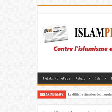
TieLabs HomePage
Religion
Islam
Breaking News
La difficile situation des musul