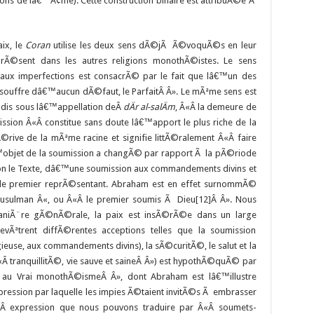
ons de lâ€™Ã¢me). Cette construction binaire est attribuÃ©e Ã
ix, le
Coran
utilise les deux sens dÃ©jÃ Ã©voquÃ©s en leur
prÃ©sent dans les autres religions monothÃ©istes. Le sens
ux imperfections est consacrÃ© par le fait que lâ€™un des
e souffre dâ€™aucun dÃ©faut, le ParfaitÂ Â». Le mÃªme sens est
dis sous lâ€™appellation deÂ
dÄr al-salÄm
, Â«Â la demeure de
ission Â«Â constitue sans doute lâ€™apport le plus riche de la
rive de la mÃªme racine et signifie littÃ©ralement Â«Â faire
objet de la soumission a changÃ© par rapport Ã la pÃ©riode
on le Texte, dâ€™une soumission aux commandements divins et
le premier reprÃ©sentant. Abraham est en effet surnommÃ©
musulman Â«, ou Â«Â le premier soumis Ã Dieu[12]Â Â». Nous
niÃ¨re gÃ©nÃ©rale, la paix est insÃ©rÃ©e dans un large
vÃªtrent diffÃ©rentes acceptions telles que la soumission
igieuse, aux commandements divins), la sÃ©curitÃ©, le salut et la
«Â tranquillitÃ©, vie sauve et saineÂ Â») est hypothÃ©quÃ© par
on au Vrai monothÃ©ismeÂ Â», dont Abraham est lâ€™illustre
ession par laquelle les impies Ã©taient invitÃ©s Ã embrasser
Â«Â expression que nous pouvons traduire par Â«Â soumets-