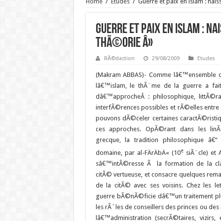
Home
/
Etudes
/
Guerre et paix en islam : na
Guerre et paix en islam : 
thÃ©orie Â»
RÃ©daction
29/08/2009
Etudes
(Makram ABBAS)- Comme lâ€™ensemble de
lâ€™islam, le thÃ¨me de la guerre a fai
dâ€™approcheÂ : philosophique, littÃ©rai
interfÃ©rences possibles et rÃ©elles entre
pouvons dÃ©celer certaines caractÃ©risti
ces approches. OpÃ©rant dans les li
grecque, la tradition philosophique â€
e
domaine, par al-FÄrÄbÄ« (10
siÃ¨cle) et 
sâ€™intÃ©resse Ã la formation de la cla
citÃ© vertueuse, et consacre quelques rema
de la citÃ© avec ses voisins. Chez les 
guerre bÃ©nÃ©ficie dâ€™un traitement p
les rÃ´les de conseillers des princes ou des
lâ€™administration (secrÃ©taires, vizirs, e