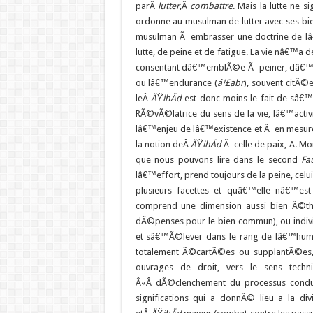
parÂ
lutter
,Â
combattre
. Mais la lutte ne
ordonne au musulman de lutter avec ses bien
musulman Ã embrasser une doctrine de lâ€™
lutte, de peine et de fatigue. La vie nâ€
consentant dâ€™emblÃ©e Ã peiner, dâ€™oÃ¹
ou lâ€™endurance (
á¹£
abr
), souvent citÃ©
leÂ
ÄŸihÄd
est donc moins le fait de sâ€
RÃ©vÃ©latrice du sens de la vie, lâ€™act
lâ€™enjeu de lâ€™existence et Ã en mesure
la notion deÂ
ÄŸihÄd
Ã celle de paix, A. M
que nous pouvons lire dans le second
Fau
lâ€™effort, prend toujours de la peine, celui
plusieurs facettes et quâ€™elle nâ€™es
comprend une dimension aussi bien Ã©thiq
dÃ©penses pour le bien commun), ou indivi
et sâ€™Ã©lever dans le rang de lâ€™humai
totalement Ã©cartÃ©es ou supplantÃ©es
ouvrages de droit, vers le sens tech
Â«Â dÃ©clenchement du processus condui
significations qui a donnÃ© lieu a la d