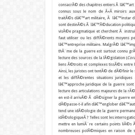
consacrÃ© des chapitres entiers Ã lâ€™art d
connus sous le nom de Â«Â miroirs aux 
traitÃ©s dâ€™art militaire, Ã lâ€™instar 
sont destinÃ©s Ã lâ€™Ã©ducation politique e
visÃ©e pragmatique et cherchent Ã instruir
faut utiliser ou les diffÃ©rents moyens p
lâ€™entreprise militaire. MalgrÃ© lâ€™im
thÃ¨me de la guerre est surtout connu gr
lecture des sources de la lÃ©gislation (
Cor
liens Ã©troits et complexes tissÃ©s entre l
Ainsi, les juristes ont tentÃ© de dÃ©finir le 
et les diffÃ©rentes situations juridiq
lâ€™approche juridique de la guerre sont
lecture des articulations majeures de la rÃ
en est-il arrivÃ© Ã dÃ©signer la guerre en 
dÃ©passe-t-il afin dâ€™englober dâ€™autr
tend une idÃ©ologie de la guerre permanente
idÃ©ologiqueÂ ? Telles sont les interrogati
mettre en lumiÃ¨re certains points liÃ
nombreuses polÃ©miques en raison de sa