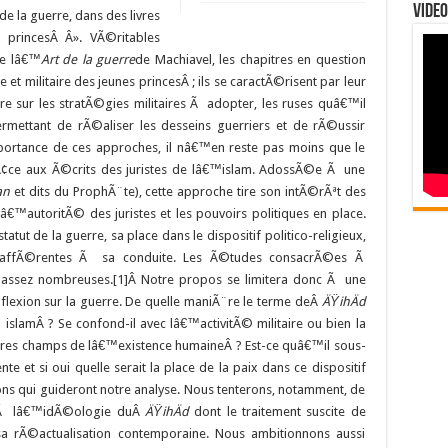
Video
e la guerre, dans des livres
princesÂ Â». VÃ©ritables
de lâ€™
Art de la guerre
de Machiavel, les chapitres en question
t militaire des jeunes princesÂ ; ils se caractÃ©risent par leur
e sur les stratÃ©gies militaires Ã adopter, les ruses quâ€™il
ermettant de rÃ©aliser les desseins guerriers et de rÃ©ussir
portance de ces approches, il nâ€™en reste pas moins que le
Ã¢ce aux Ã©crits des juristes de lâ€™islam. AdossÃ©e Ã une
an
et dits du ProphÃ¨te), cette approche tire son intÃ©rÃªt des
â€™autoritÃ© des juristes et les pouvoirs politiques en place.
statut de la guerre, sa place dans le dispositif politico-religieux,
ues affÃ©rentes Ã sa conduite. Les Ã©tudes consacrÃ©es Ã
 assez nombreuses.[1]Â Notre propos se limitera donc Ã une
©flexion sur la guerre. De quelle maniÃ¨re le terme deÂ
ÄŸihÄd
islamÂ ? Se confond-il avec lâ€™activitÃ© militaire ou bien la
es champs de lâ€™existence humaineÂ ? Est-ce quâ€™il sous-
 et si oui quelle serait la place de la paix dans ce dispositif
ons qui guideront notre analyse. Nous tenterons, notamment, de
©s Ã lâ€™idÃ©ologie duÂ
ÄŸihÄd
dont le traitement suscite de
 rÃ©actualisation contemporaine. Nous ambitionnons aussi