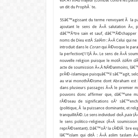
etÂ
ÄŸihÄd
majeur (combat contre les passi
un dit du ProphÃ¨te.
5
Sâ€™agissant du terme renvoyant Ã la pa
ajoutant le sens de Â«Â salutation Â«, 
dâ€™Ãªtre sain et sauf, dâ€™Ã©chapper a
noms de Dieu estÂ
SalÄm
: Â«Â Celui qui n
introduit dans le
Coran
qui Ã©voque le para
la perfection[11]Â Â». Le sens de Â«Â soum
nouvelle religion puisque le motÂ
islÄm
dÃ©
acte de soumission Â«.Â NÃ©anmoins, lâ€™
prÃ©-islamique puisquâ€™il sâ€™agit, sel
au vrai monothÃ©isme dont Abraham est 
dans plusieurs passages Â«Â le premier 
pouvons donc affirmer que, dâ€™une ma
rÃ©seau de significations oÃ¹ sâ€™enche
(politique, Ã la puissance dominante, et rel
tranquillitÃ©. Le sens individuel deÂ
paix
(Â
le sens politico-religieux (Â«Â soumissi
reprÃ©sentant). Dâ€™oÃ¹ la cÃ©lÃ¨bre expr
lâ€™islam qui ditÂ : Â«Â aslim taslam 