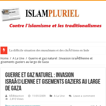
La difficile situation des musulmans et des chrÃ©tiens en Inde
Home
/
A La Une
/
Guerre et gaz naturel : Invasion israÃ©lienne et
gisements gaziers au large de Gaza
Guerre et gaz naturel : Invasion
israÃ©lienne et gisements gaziers au large
de Gaza
RÃ©daction
11/01/2009
A La Une
Leave a comment
2,810 Views