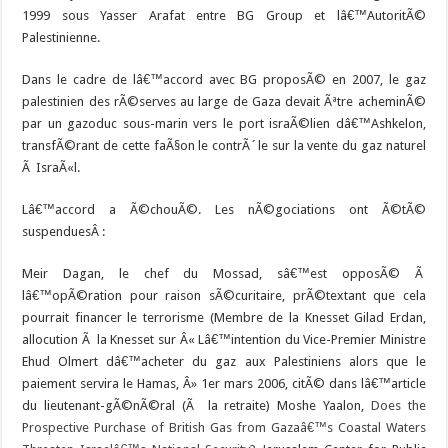
1999 sous Yasser Arafat entre BG Group et lâ€™AutoritÃ©
Palestinienne.
Dans le cadre de lâ€™accord avec BG proposÃ© en 2007, le gaz
palestinien des rÃ©serves au large de Gaza devait Ãªtre acheminÃ©
par un gazoduc sous-marin vers le port israÃ©lien dâ€™Ashkelon,
transfÃ©rant de cette faÃ§on le contrÃ´le sur la vente du gaz naturel
Ã IsraÃ«l.
Lâ€™accord a Ã©chouÃ©. Les nÃ©gociations ont Ã©tÃ©
suspenduesÂ :
Meir Dagan, le chef du Mossad, sâ€™est opposÃ© Ã
lâ€™opÃ©ration pour raison sÃ©curitaire, prÃ©textant que cela
pourrait financer le terrorisme (Membre de la Knesset Gilad Erdan,
allocution Ã la Knesset sur Â« Lâ€™intention du Vice-Premier Ministre
Ehud Olmert dâ€™acheter du gaz aux Palestiniens alors que le
paiement servira le Hamas, Â» 1er mars 2006, citÃ© dans lâ€™article
du lieutenant-gÃ©nÃ©ral (Ã la retraite) Moshe Yaalon,
Does the
Prospective Purchase of British Gas from Gazaâ€™s Coastal Waters