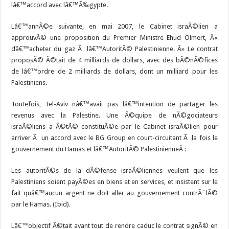
lâ€™accord avec lâ€™Ã‰gypte.
Lâ€™annÃ©e suivante, en mai 2007, le Cabinet israÃ©lien a
approuvÃ© une proposition du Premier Ministre Ehud Olmert, Â«
dâ€™acheter du gaz Ã lâ€™AutoritÃ© Palestinienne. Â» Le contrat
proposÃ© Ã©tait de 4 milliards de dollars, avec des bÃ©nÃ©fices
de lâ€™ordre de 2 milliards de dollars, dont un milliard pour les
Palestiniens.
Toutefois, Tel-Aviv nâ€™avait pas lâ€™intention de partager les
revenus avec la Palestine. Une Ã©quipe de nÃ©gociateurs
israÃ©liens a Ã©tÃ© constituÃ©e par le Cabinet israÃ©lien pour
arriver Ã un accord avec le BG Group en court-circuitant Ã la fois le
gouvernement du Hamas et lâ€™AutoritÃ© PalestinienneÂ :
Les autoritÃ©s de la dÃ©fense israÃ©liennes veulent que les
Palestiniens soient payÃ©es en biens et en services, et insistent sur le
fait quâ€™aucun argent ne doit aller au gouvernement contrÃ´lÃ©
par le Hamas. (Ibid).
Lâ€™objectif Ã©tait avant tout de rendre caduc le contrat signÃ© en