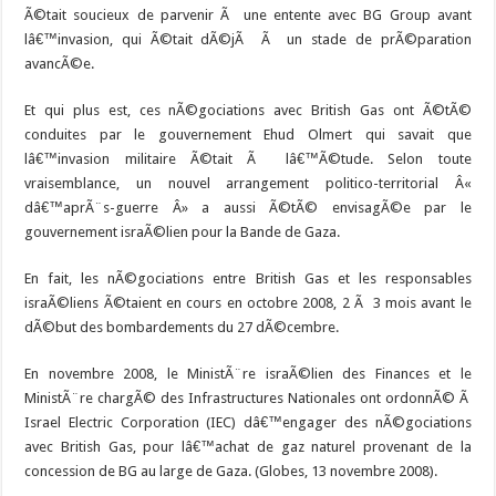
Ã©tait soucieux de parvenir Ã une entente avec BG Group avant
lâ€™invasion, qui Ã©tait dÃ©jÃ Ã un stade de prÃ©paration
avancÃ©e.
Et qui plus est, ces nÃ©gociations avec British Gas ont Ã©tÃ©
conduites par le gouvernement Ehud Olmert qui savait que
lâ€™invasion militaire Ã©tait Ã lâ€™Ã©tude. Selon toute
vraisemblance, un nouvel arrangement politico-territorial Â«
dâ€™aprÃ¨s-guerre Â» a aussi Ã©tÃ© envisagÃ©e par le
gouvernement israÃ©lien pour la Bande de Gaza.
En fait, les nÃ©gociations entre British Gas et les responsables
israÃ©liens Ã©taient en cours en octobre 2008, 2 Ã 3 mois avant le
dÃ©but des bombardements du 27 dÃ©cembre.
En novembre 2008, le MinistÃ¨re israÃ©lien des Finances et le
MinistÃ¨re chargÃ© des Infrastructures Nationales ont ordonnÃ© Ã
Israel Electric Corporation (IEC) dâ€™engager des nÃ©gociations
avec British Gas, pour lâ€™achat de gaz naturel provenant de la
concession de BG au large de Gaza. (Globes, 13 novembre 2008).