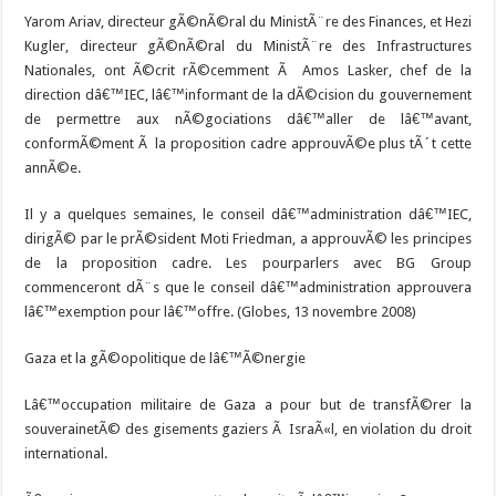
Yarom Ariav, directeur gÃ©nÃ©ral du MinistÃ¨re des Finances, et Hezi
Kugler, directeur gÃ©nÃ©ral du MinistÃ¨re des Infrastructures
Nationales, ont Ã©crit rÃ©cemment Ã Amos Lasker, chef de la
direction dâ€™IEC, lâ€™informant de la dÃ©cision du gouvernement
de permettre aux nÃ©gociations dâ€™aller de lâ€™avant,
conformÃ©ment Ã la proposition cadre approuvÃ©e plus tÃ´t cette
annÃ©e.
Il y a quelques semaines, le conseil dâ€™administration dâ€™IEC,
dirigÃ© par le prÃ©sident Moti Friedman, a approuvÃ© les principes
de la proposition cadre. Les pourparlers avec BG Group
commenceront dÃ¨s que le conseil dâ€™administration approuvera
lâ€™exemption pour lâ€™offre. (Globes, 13 novembre 2008)
Gaza et la gÃ©opolitique de lâ€™Ã©nergie
Lâ€™occupation militaire de Gaza a pour but de transfÃ©rer la
souverainetÃ© des gisements gaziers Ã IsraÃ«l, en violation du droit
international.