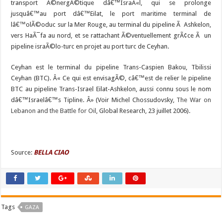
transport Ã©nergÃ©tique dâ€™IsraÃ«l, qui se prolonge
jusquâ€™au port dâ€™Eilat, le port maritime terminal de
lâ€™olÃ©oduc sur la Mer Rouge, au terminal du pipeline Ã Ashkelon,
vers HaÃ¯fa au nord, et se rattachant Ã©ventuellement grÃ¢ce Ã un
pipeline israÃ©lo-turc en projet au port turc de Ceyhan.
Ceyhan est le terminal du pipeline Trans-Caspien Bakou, Tbilissi
Ceyhan (BTC). Â« Ce qui est envisagÃ©, câ€™est de relier le pipeline
BTC au pipeline Trans-Israel Eilat-Ashkelon, aussi connu sous le nom
dâ€™Israelâ€™s Tipline. Â» (Voir Michel Chossudovsky,
The War on
Lebanon and the Battle for Oil
, Global Research, 23 juillet 2006).
Source:
BELLA CIAO
Tags
GAZA