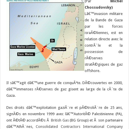
(Par
Michel
Chossudovsky)
Lâ€™invasion militaire
de la Bande de Gaza
par les forces
israÃ©liennes, est en
relation directe avec le
contrÃ´le et la
possession de
rÃ©serves
stratÃ©giques de gaz
offshore.
Il sâ€™agit dâ€™une guerre de conquÃªte. DÃ©couvertes en 2000,
dâ€™immenses rÃ©serves de gaz gisent au large de la cÃ´te de
Gaza.
Des droits dâ€™exploitation gaziÃ¨re et pÃ©troliÃ¨re de 25 ans,
signÃ©s en novembre 1999 avec lâ€™AutoritÃ© Palestinienne (PA),
ont Ã©tÃ© accordÃ©s Ã
British Gas
(BG Group) et Ã son partenaire
dâ€™AthÃ¨nes,
Consolidated Contractors International Company