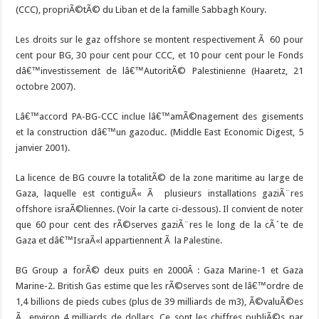
(CCC), propriÃ©tÃ© du Liban et de la famille Sabbagh Koury.
Les droits sur le gaz offshore se montent respectivement Ã 60 pour
cent pour BG, 30 pour cent pour CCC, et 10 pour cent pour le Fonds
dâ€™investissement de lâ€™AutoritÃ© Palestinienne (Haaretz, 21
octobre 2007).
Lâ€™accord PA-BG-CCC inclue lâ€™amÃ©nagement des gisements
et la construction dâ€™un gazoduc. (Middle East Economic Digest, 5
janvier 2001).
La licence de BG couvre la totalitÃ© de la zone maritime au large de
Gaza, laquelle est contiguÃ« Ã plusieurs installations gaziÃ¨res
offshore israÃ©liennes. (Voir la carte ci-dessous). Il convient de noter
que 60 pour cent des rÃ©serves gaziÃ¨res le long de la cÃ´te de
Gaza et dâ€™IsraÃ«l appartiennent Ã la Palestine.
BG Group a forÃ© deux puits en 2000Â : Gaza Marine-1 et Gaza
Marine-2. British Gas estime que les rÃ©serves sont de lâ€™ordre de
1,4 billions de pieds cubes (plus de 39 milliards de m3), Ã©valuÃ©es
Ã environ 4 milliards de dollars. Ce sont les chiffres publiÃ©s par