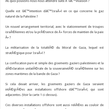
Ã€ quoi pouvons-nous nous attendre suite Ã lâ€™invasion ?
Quelle est lâ€™intention dâ€™IsraÃ«l en ce qui concerne le gaz
naturel de la Palestine ?
Un nouvel arrangement territorial, avec le stationnement de troupes
israÃ©liennes et/ou la prÃ©sence de Â« forces de maintien de la paix
Â» ?
La militarisation de la totalitÃ© du littoral de Gaza, lequel est
stratÃ©gique pour IsraÃ«l ?
La confiscation pure et simple des gisements gaziers palestiniens et la
dÃ©claration unilatÃ©rale de la souverainetÃ© israÃ©lienne sur les
zones maritimes de la bande de Gaza ?
Si cela devait arriver, les gisements gaziers de Gaza seraient
intÃ©grÃ©es aux installations offshore dâ€™IsraÃ«l, qui sont
adjacentes. (Voir la carte 1 ci-dessus).
Ces diverses installations offshore sont aussi reliÃ©es au couloir de