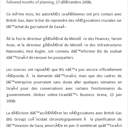
followed months of planning
, 27 dÃ©cembre 2008).
Ce mÃªme mois, les autoritÃ©s israÃ©liennes ont pris contact avec
British Gas, dans le but de reprendre des nÃ©gociations cruciales sur
lâ€™achat du gaz naturel de GazaÂ :
Ã€ la fois le directeur gÃ©nÃ©ral du MinistÃ¨re des Finances, Yarom
Ariav, et le directeur gÃ©nÃ©ral du MinistÃ¨re des Infrastructures
Nationales, Hezi Kugler, ont convenu dâ€™informer BG du souhait
dâ€™IsraÃ«l de renouer les pourparlers.
Les sources ont rajoutÃ© que BG nâ€™a pas encore officiellement
rÃ©pondu Ã la demande dâ€™IsraÃ«l, mais que des cadres de
lâ€™entreprise pourraient sans doute aller quelques semaines en
IsraÃ«l pour des conversations avec certains fonctionnaires du
gouvernement. Globes online-Israelâ€™s Business Arena, 23 juin
2008)
La dÃ©cision dâ€™accÃ©lÃ©rer les nÃ©gociations avec British Gas
(BG Group) coÃ¯ncidait chronologiquement Ã la planification de
lâ€™invasion de Gaza, amorcÃ©e en juin. Il semblerait quâ€™IsraÃ«l