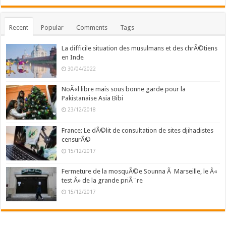
Recent
Popular
Comments
Tags
La difficile situation des musulmans et des chrÃ©tiens
en Inde
30/04/2022
NoÃ«l libre mais sous bonne garde pour la
Pakistanaise Asia Bibi
23/12/2018
France: Le dÃ©lit de consultation de sites djihadistes
censurÃ©
15/12/2017
Fermeture de la mosquÃ©e Sounna Ã Marseille, le Â«
test Â» de la grande priÃ¨re
15/12/2017