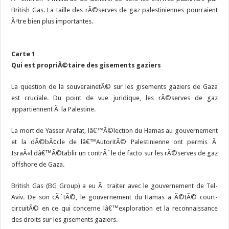
British Gas. La taille des rÃ©serves de gaz palestiniennes pourraient
Ãªtre bien plus importantes.
Carte 1
Qui est propriÃ©taire des gisements gaziers
La question de la souverainetÃ© sur les gisements gaziers de Gaza
est cruciale. Du point de vue juridique, les rÃ©serves de gaz
appartiennent Ã la Palestine.
La mort de Yasser Arafat, lâ€™Ã©lection du Hamas au gouvernement
et la dÃ©bÃ¢cle de lâ€™AutoritÃ© Palestinienne ont permis Ã
IsraÃ«l dâ€™Ã©tablir un contrÃ´le de facto sur les rÃ©serves de gaz
offshore de Gaza.
British Gas (BG Group) a eu Ã traiter avec le gouvernement de Tel-
Aviv. De son cÃ´tÃ©, le gouvernement du Hamas a Ã©tÃ© court-
circuitÃ© en ce qui concerne lâ€™exploration et la reconnaissance
des droits sur les gisements gaziers.