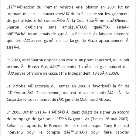
Lâ€™Ã©lection du Premier Ministre Ariel Sharon en 2001 fut un
tournant majeur. La souverainetÃ© de la Palestine sur les gisements
de gaz offshore fut contestÃ©e Ã la Cour SuprÃªme israÃ©lienne.
Sharon dÃ©clara sans ambiguÃ¯tÃ© quâ€™Â« IsraÃ«l
nâ€™achÃ¨terait jamais de gaz Ã la Palestine, Â» laissant entendre
que les rÃ©serves gaziÃ¨res au large de Gaza appartiennent Ã
IsraÃ«l.
En 2003, Ariel Sharon opposa son veto Ã un premier accord, qui aurait
permis Ã British Gas dâ€™alimenter IsraÃ«l en gaz naturel des
rÃ©serves offshore de Gaza. (The Independent, 19 aoÃ»t 2003).
La victoire Ã©lectorale du Hamas en 2006 a favorisÃ© la fin de
lâ€™AutoritÃ© Palestinienne, qui est devenue confinÃ©e Ã la
Cisjordanie, sous mandat du rÃ©gime de Mahmoud Abbas.
En 2006, British Gas Â« a Ã©tÃ© Ã deux doigts de signer un accord
de pompage de gaz pour lâ€™Ã‰gypte. Â» (Times, 28 mai 2007).
Selon les rapports, le Premier Ministre britannique Tony Blair est
intervenu pour le compte dâ€™IsraÃ«l pour faire capoter