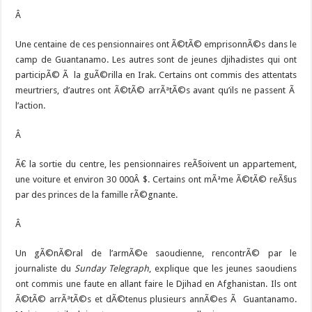
Â
Une centaine de ces pensionnaires ont Ã©tÃ© emprisonnÃ©s dans le
camp de Guantanamo. Les autres sont de jeunes djihadistes qui ont
participÃ© Ã la guÃ©rilla en Irak. Certains ont commis des attentats
meurtriers, d’autres ont Ã©tÃ© arrÃªtÃ©s avant qu’ils ne passent Ã
l’action.
Â
Ã€ la sortie du centre, les pensionnaires reÃ§oivent un appartement,
une voiture et environ 30 000Â $. Certains ont mÃªme Ã©tÃ© reÃ§us
par des princes de la famille rÃ©gnante.
Â
Un gÃ©nÃ©ral de l’armÃ©e saoudienne, rencontrÃ© par le
journaliste du
Sunday Telegraph
, explique que les jeunes saoudiens
ont commis une faute en allant faire le Djihad en Afghanistan. Ils ont
Ã©tÃ© arrÃªtÃ©s et dÃ©tenus plusieurs annÃ©es Ã Guantanamo.