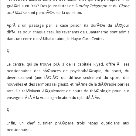
guÃ©rilla en Irak? Des journalistes de
Sunday Telegraph
et du
Globe
and Mail
se sont penchÃ©s sur la question.
AprÃ¨s un passage par la case prison (la durÃ©e du sÃ©jour
diffÃ¨re pour chaque cas), les revenants de Guantanamo sont admis
dans un centre de rÃ©habilitation, le Hayar Care Center.
Â
Le centre, qui se trouve prÃ¨s de la capitale Riyad, offre Ã ses
pensionnaires des sÃ©ances de psychothÃ©rapie, du sport, du
divertissement (une tÃ©lÃ© qui diffuse seulement du sport, des
nouvelles et des sermons religieux), et mÃªme de la thÃ©rapie par les
arts. Ils reÃ§oivent Ã©galement de cours de thÃ©ologie pour leur
enseigner Â«Â Â la vraie signification du djihadÂ Â Â».
Â
Enfin, un chef cuisinier prÃ©pare trois repas quotidiens aux
pensionnaires.