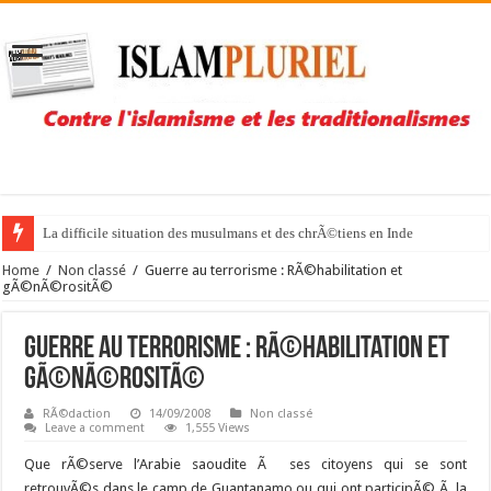
La difficile situation des musulmans et des chrÃ©tiens en Inde
Home
/
Non classé
/
Guerre au terrorisme : RÃ©habilitation et
gÃ©nÃ©rositÃ©
Guerre au terrorisme : RÃ©habilitation et
gÃ©nÃ©rositÃ©
RÃ©daction
14/09/2008
Non classé
Leave a comment
1,555 Views
Que rÃ©serve l’Arabie saoudite Ã ses citoyens qui se sont
retrouvÃ©s dans le camp de Guantanamo ou qui ont participÃ© Ã la