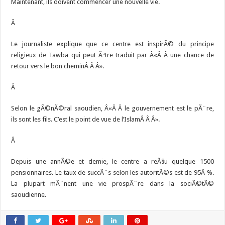
Maintenant, ils doivent commencer une nouvelle vie.
Â
Le journaliste explique que ce centre est inspirÃ© du principe
religieux de Tawba qui peut Ãªtre traduit par Â«Â Â une chance de
retour vers le bon cheminÂ Â Â».
Â
Selon le gÃ©nÃ©ral saoudien, Â«Â Â le gouvernement est le pÃ¨re,
ils sont les fils. C’est le point de vue de l’IslamÂ Â Â».
Â
Depuis une annÃ©e et demie, le centre a reÃ§u quelque 1500
pensionnaires. Le taux de succÃ¨s selon les autoritÃ©s est de 95Â %.
La plupart mÃ¨nent une vie prospÃ¨re dans la sociÃ©tÃ©
saoudienne.