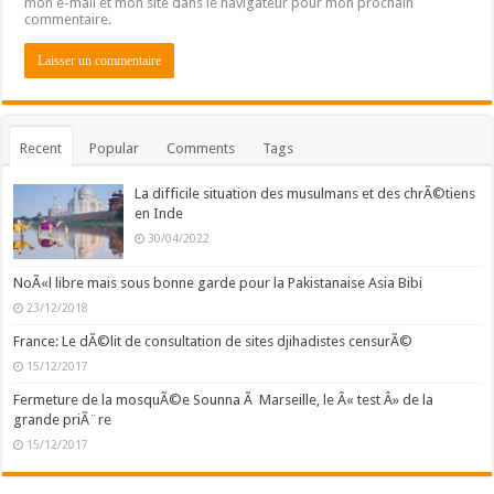
mon e-mail et mon site dans le navigateur pour mon prochain
commentaire.
Recent
Popular
Comments
Tags
La difficile situation des musulmans et des chrÃ©tiens
en Inde
30/04/2022
NoÃ«l libre mais sous bonne garde pour la Pakistanaise Asia Bibi
23/12/2018
France: Le dÃ©lit de consultation de sites djihadistes censurÃ©
15/12/2017
Fermeture de la mosquÃ©e Sounna Ã Marseille, le Â« test Â» de la
grande priÃ¨re
15/12/2017