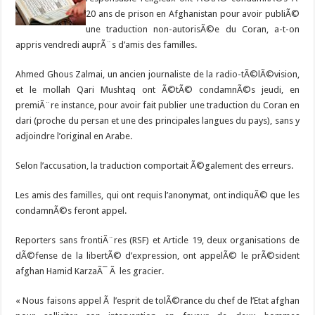
20 ans de prison en Afghanistan pour avoir publiÃ©
une traduction non-autorisÃ©e du Coran, a-t-on
appris vendredi auprÃ¨s d’amis des familles.
Ahmed Ghous Zalmai, un ancien journaliste de la radio-tÃ©lÃ©vision,
et le mollah Qari Mushtaq ont Ã©tÃ© condamnÃ©s jeudi, en
premiÃ¨re instance, pour avoir fait publier une traduction du Coran en
dari (proche du persan et une des principales langues du pays), sans y
adjoindre l’original en Arabe.
Selon l’accusation, la traduction comportait Ã©galement des erreurs.
Les amis des familles, qui ont requis l’anonymat, ont indiquÃ© que les
condamnÃ©s feront appel.
Reporters sans frontiÃ¨res (RSF) et Article 19, deux organisations de
dÃ©fense de la libertÃ© d’expression, ont appelÃ© le prÃ©sident
afghan Hamid KarzaÃ¯ Ã les gracier.
« Nous faisons appel Ã l’esprit de tolÃ©rance du chef de l’Etat afghan