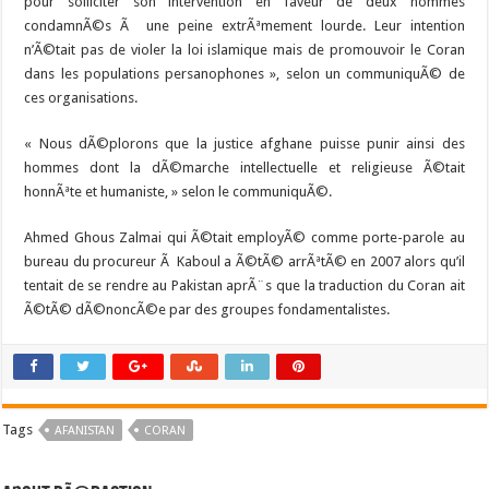
pour solliciter son intervention en faveur de deux hommes
condamnÃ©s Ã une peine extrÃªmement lourde. Leur intention
n’Ã©tait pas de violer la loi islamique mais de promouvoir le Coran
dans les populations persanophones », selon un communiquÃ© de
ces organisations.
« Nous dÃ©plorons que la justice afghane puisse punir ainsi des
hommes dont la dÃ©marche intellectuelle et religieuse Ã©tait
honnÃªte et humaniste, » selon le communiquÃ©.
Ahmed Ghous Zalmai qui Ã©tait employÃ© comme porte-parole au
bureau du procureur Ã Kaboul a Ã©tÃ© arrÃªtÃ© en 2007 alors qu’il
tentait de se rendre au Pakistan aprÃ¨s que la traduction du Coran ait
Ã©tÃ© dÃ©noncÃ©e par des groupes fondamentalistes.
Tags
AFANISTAN
CORAN