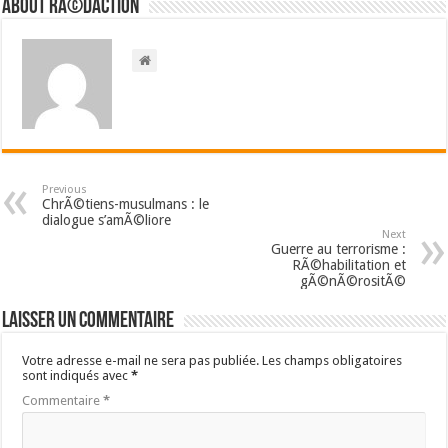
About RÃ©daction
Previous
ChrÃ©tiens-musulmans : le
dialogue s’amÃ©liore
Next
Guerre au terrorisme :
RÃ©habilitation et
gÃ©nÃ©rositÃ©
Laisser un commentaire
Votre adresse e-mail ne sera pas publiée.
Les champs obligatoires
sont indiqués avec
*
Commentaire
*