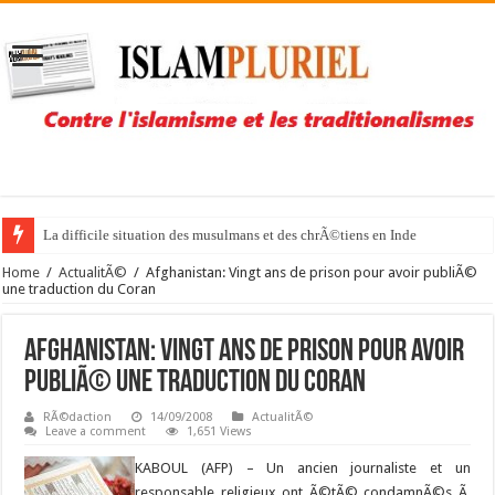
La difficile situation des musulmans et des chrÃ©tiens en Inde
Home
/
ActualitÃ©
/
Afghanistan: Vingt ans de prison pour avoir publiÃ©
une traduction du Coran
Afghanistan: Vingt ans de prison pour avoir
publiÃ© une traduction du Coran
RÃ©daction
14/09/2008
ActualitÃ©
Leave a comment
1,651 Views
KABOUL (AFP) –
Un ancien journaliste et un
responsable religieux ont Ã©tÃ© condamnÃ©s Ã