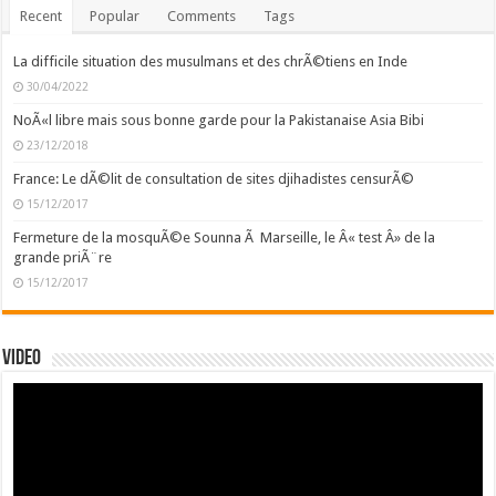
Recent
Popular
Comments
Tags
La difficile situation des musulmans et des chrÃ©tiens en Inde
30/04/2022
NoÃ«l libre mais sous bonne garde pour la Pakistanaise Asia Bibi
23/12/2018
France: Le dÃ©lit de consultation de sites djihadistes censurÃ©
15/12/2017
Fermeture de la mosquÃ©e Sounna Ã Marseille, le Â« test Â» de la
grande priÃ¨re
15/12/2017
Video