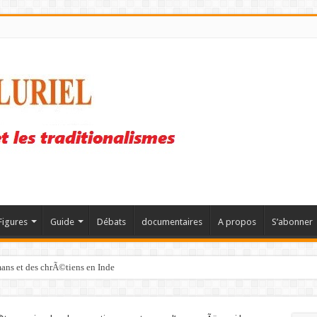
Figures
Guide
Débats
documentaires
A propos
S’abonner
mans et des chrÃ©tiens en Inde