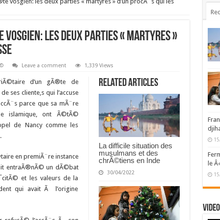
te vosgien: les deux parties « martyres » d’un procÃ¨s qui les
Rec
 vosgien: les deux parties « martyres »
sse
Ã©
Leave a comment
1,339 Views
Related Articles
riÃ©taire d’un gÃ®te de
 de ses cliente,s qui l’accuse
’accÃ¨s parce que sa mÃ¨re
ile islamique, ont Ã©tÃ©
Fran
ppel de Nancy comme les
djih
.
15
La difficile situation des
musulmans et des
Ferm
taire en premiÃ¨re instance
chrÃ©tiens en Inde
le Â
 avait entraÃ®nÃ© un dÃ©bat
30/04/2022
15
citÃ© et les valeurs de la
ent qui avait Ã l’origine
Video