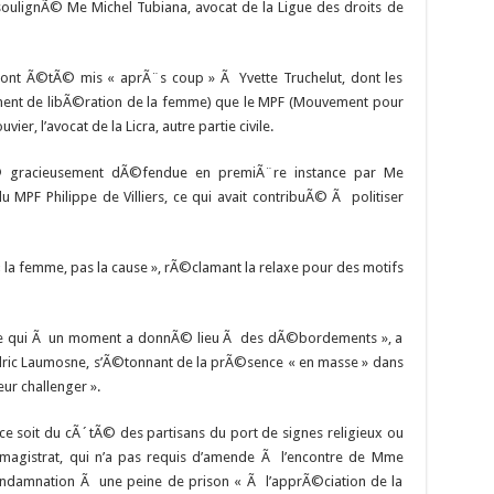
oulignÃ© Me Michel Tubiana, avocat de la Ligue des droits de
 ont Ã©tÃ© mis « aprÃ¨s coup » Ã Yvette Truchelut, dont les
ment de libÃ©ration de la femme) que le MPF (Mouvement pour
r, l’avocat de la Licra, autre partie civile.
© gracieusement dÃ©fendue en premiÃ¨re instance par Me
 MPF Philippe de Villiers, ce qui avait contribuÃ© Ã politiser
a femme, pas la cause », rÃ©clamant la relaxe pour des motifs
ce qui Ã un moment a donnÃ© lieu Ã des dÃ©bordements », a
ric Laumosne, s’Ã©tonnant de la prÃ©sence « en masse » dans
eur challenger ».
e ce soit du cÃ´tÃ© des partisans du port de signes religieux ou
 magistrat, qui n’a pas requis d’amende Ã l’encontre de Mme
ondamnation Ã une peine de prison « Ã l’apprÃ©ciation de la