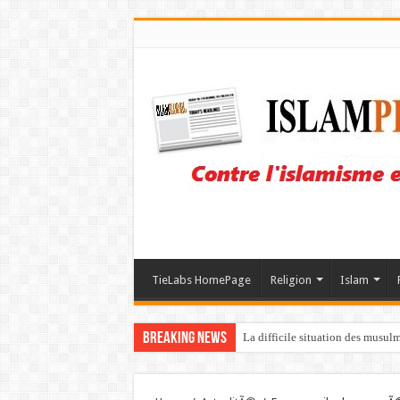
TieLabs HomePage
Religion
Islam
Breaking News
La difficile situation des musul