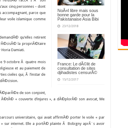
ir refusÃ© l’accÃ¨s Ã son
u’aux cinq personnes – dont
NoÃ«l libre mais sous
es accompagnant, parce que
bonne garde pour la
Pakistanaise Asia Bibi
 leur voile islamique comme
23/12/2018
 demandÃ© qu’elles retirent
 prÃ©cisÃ© la propriÃ©taire
 Horia Damiati.
 9 octobre Ã quatre mois
France: Le dÃ©lit de
consultation de sites
eligieuse et au paiement de
djihadistes censurÃ©
s civiles qui, Ã l’instar de
15/12/2017
e dÃ©cision.
t sÃ©parÃ©e de son conjoint,
e Ã©tÃ© « couverte d’injures », a dÃ©plorÃ© son avocat, Me
arcours universitaire, qui avait affirmÃ© porter le voile « par
 » sur internet. Elle a portÃ© plainte Ã Bobigny aprÃ¨s avoir