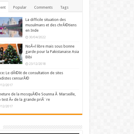
ent
Popular
Comments
Tags
La difficile situation des
musulmans et des chrÃ©tiens
en Inde
30/04/2022
NoÃ«l libre mais sous bonne
garde pour la Pakistanaise Asia
Bibi
23/12/2018
ce: Le dÃ©lit de consultation de sites
adistes censurÃ©
/12/2017
eture de la mosquÃ©e Sounna Ã Marseille,
« test Â» de la grande priÃ¨re
/12/2017