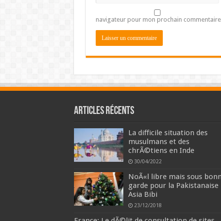
navigateur pour mon prochain commentaire
Articles récents
La difficile situation des
musulmans et des
chrÃ©tiens en Inde
30/04/2022
NoÃ«l libre mais sous bon
garde pour la Pakistanaise
Asia Bibi
23/12/2018
France: Le dÃ©lit de consultation de sites