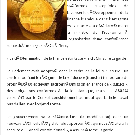
rÃ©formes susceptibles de
favoriser le dÃ©veloppement de la
finance islamique dans l’Hexagone
est « intacte », a dÃ©clarÃ© mardi
la ministre de l’Economie Ã
l’organisation d’une confÃ©rence
sur ce thÃ¨me organisÃ©e Ã Bercy.
« La dÃ©termination de la France est intacte », a dit Christine Lagarde.
Le Parlement avait adoptÃ© dans le cadre de la loi sur les PME un
article modifiant le rÃ©gime de la « fiducie » (transfert temporaire de
propriÃ©tÃ©) et devant faciliter l’Ã©mission en France de « sukuks »,
des obligations conformes Ã la loi islamique, mais il a Ã©tÃ©
censurÃ© par le Conseil constitutionnel, au motif que l’article n’avait
pas de lien avec l’objet du texte.
Le gouvernement va « rÃ©introduire (la modification) dans un
nouveau vÃ©hicule lÃ©gislatif plus appropriÃ©, qui nous Ã©vitera la
censure du Conseil constitutionnel », a assurÃ© Mme Lagarde.