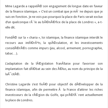
Mme Lagarde a rappelÃ© son engagement de longue date en faveur
de la finance islamique. « C’est un combat que je mÃ¨ne depuis que je
suis en fonction. Je ne vois pas pourquoi la place de Paris serait exclue
d’un quelconque rÃ´le au bÃ©nÃ©fice de la place de Londres », a-t-
elle dit.
FondÃ© sur la « charia », loi islamique, la finance islamique interdit le
recours aux intÃ©rÃªts, la spÃ©culation, et les investissements
considÃ©rÃ©s comme impurs (jeu, alcool, armement, pornographie,
tabac…).
L’adaptation de la lÃ©gislation franÃ§aise pour favoriser son
implantation fait dÃ©bat au sein des Ã©lus, au nom du principe de la
laÃ¯citÃ©.
Christine Lagarde s’est fixÃ© pour objectif de dÃ©velopper de la
finance islamique, afin de permettre Ã la France d’attirer les riches
investisseurs de la rÃ©gion du Golfe, qui prÃ©fÃ¨rent actuellement
la place de Londres.