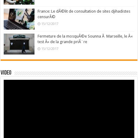
France: Le dÃ©lit de consultation de sites djihadistes
censurÃ©
15/12/2017
Fermeture de la mosquÃ©e Sounna Ã Marseille, le Â«
test Â» de la grande priÃ¨re
15/12/2017
Video