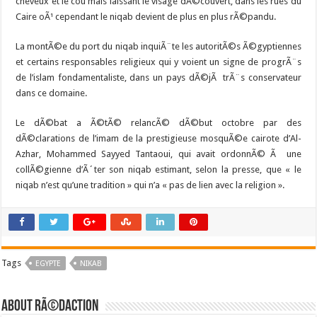
cheveux et le cou mais laissant le visage dÃ©couvert, dans les rues du
Caire oÃ¹ cependant le niqab devient de plus en plus rÃ©pandu.
La montÃ©e du port du niqab inquiÃ¨te les autoritÃ©s Ã©gyptiennes
et certains responsables religieux qui y voient un signe de progrÃ¨s
de l’islam fondamentaliste, dans un pays dÃ©jÃ trÃ¨s conservateur
dans ce domaine.
Le dÃ©bat a Ã©tÃ© relancÃ© dÃ©but octobre par des
dÃ©clarations de l’imam de la prestigieuse mosquÃ©e cairote d’Al-
Azhar, Mohammed Sayyed Tantaoui, qui avait ordonnÃ© Ã une
collÃ©gienne d’Ã´ter son niqab estimant, selon la presse, que « le
niqab n’est qu’une tradition » qui n’a « pas de lien avec la religion ».
Tags
EGYPTE
NIKAB
About RÃ©daction