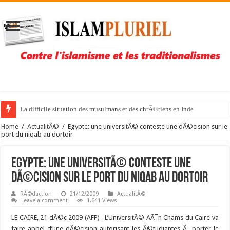
La difficile situation des musulmans et des chrÃ©tiens en Inde
Home
/
ActualitÃ©
/
Egypte: une universitÃ© conteste une dÃ©cision sur le
port du niqab au dortoir
Egypte: une universitÃ© conteste une
dÃ©cision sur le port du niqab au dortoir
RÃ©daction
21/12/2009
ActualitÃ©
Leave a comment
1,641 Views
LE CAIRE, 21 dÃ©c 2009 (AFP) –
L’UniversitÃ© AÃ¯n Chams du Caire va
faire appel d’une dÃ©cision autorisant les Ã©tudiantes Ã porter le