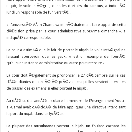
niqab, le voile intÃ©gral, dans les dortoirs du campus, a indiquÃ©
lundi un responsable de l’universitÃ©.
« L’universitÃ© AÃ¯n Chams va immÃ©diatement faire appel de cette
dÃ©cision prise par la cour administrative suprÃªme dimanche », a
indiquÃ© ce responsable.
La cour a estimÃ© que le fait de porter le niqab, le voile intÃ©gral ne
laissant apercevoir que les yeux, « est un exemple de libertÃ©
qu’aucune instance administrative ou autre peut interdire ».
La cour doit Ã©galement se prononcer le 27 dÃ©cembre sur le cas
d’Ã©tudiantes qui ont Ã©tÃ© prÃ©venues qu’elles seraient interdites
de passer des examens si elles portent le niqab.
Au dÃ©but de l’annÃ©e scolaire, le ministre de l’Enseignement Yousri
al-Gamal avait dÃ©cidÃ© de faire appliquer une directive interdisant
le port du niqab dans les lycÃ©es.
La plupart des musulmanes portent le hijab, un foulard cachant les