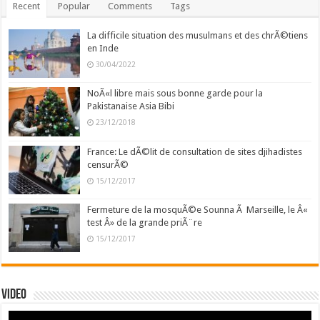
Recent
Popular
Comments
Tags
La difficile situation des musulmans et des chrÃ©tiens
en Inde
30/04/2022
NoÃ«l libre mais sous bonne garde pour la
Pakistanaise Asia Bibi
23/12/2018
France: Le dÃ©lit de consultation de sites djihadistes
censurÃ©
15/12/2017
Fermeture de la mosquÃ©e Sounna Ã Marseille, le Â«
test Â» de la grande priÃ¨re
15/12/2017
Video