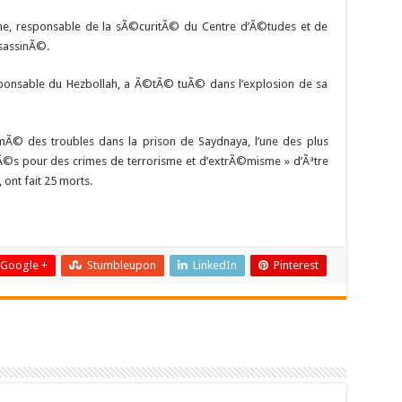
e, responsable de la sÃ©curitÃ© du Centre d’Ã©tudes et de
ssassinÃ©.
ponsable du Hezbollah, a Ã©tÃ© tuÃ© dans l’explosion de sa
rimÃ© des troubles dans la prison de Saydnaya, l’une des plus
©s pour des crimes de terrorisme et d’extrÃ©misme » d’Ãªtre
 ont fait 25 morts.
Google +
Stumbleupon
LinkedIn
Pinterest