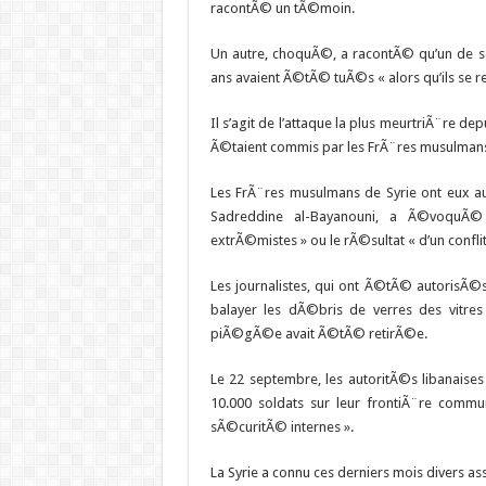
racontÃ© un tÃ©moin.
Un autre, choquÃ©, a racontÃ© qu’un de s
ans avaient Ã©tÃ© tuÃ©s « alors qu’ils se ren
Il s’agit de l’attaque la plus meurtriÃ¨re 
Ã©taient commis par les FrÃ¨res musulman
Les FrÃ¨res musulmans de Syrie ont eux aus
Sadreddine al-Bayanouni, a Ã©voquÃ© 
extrÃ©mistes » ou le rÃ©sultat « d’un confli
Les journalistes, qui ont Ã©tÃ© autorisÃ©s 
balayer les dÃ©bris de verres des vitr
piÃ©gÃ©e avait Ã©tÃ© retirÃ©e.
Le 22 septembre, les autoritÃ©s libanaise
10.000 soldats sur leur frontiÃ¨re com
sÃ©curitÃ© internes ».
La Syrie a connu ces derniers mois divers ass