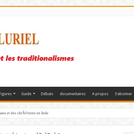
Figures
Guide
Débats
documentaires
A propos
S’abonner
mans et des chrÃ©tiens en Inde