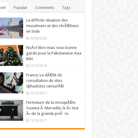
ent
Popular
Comments
Tags
La difficile situation des
musulmans et des chrÃ©tiens
en Inde
30/04/2022
NoÃ«l libre mais sous bonne
garde pour la Pakistanaise Asia
Bibi
23/12/2018
France: Le dÃ©lit de
consultation de sites
djihadistes censurÃ©
15/12/2017
Fermeture de la mosquÃ©e
Sounna Ã Marseille, le Â« test
Â» de la grande priÃ¨re
15/12/2017