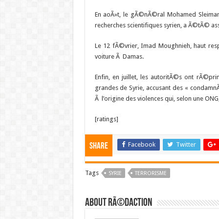
En aoÃ»t, le gÃ©nÃ©ral Mohamed Sleiman
recherches scientifiques syrien, a Ã©tÃ© a
Le 12 fÃ©vrier, Imad Moughnieh, haut res
voiture Ã Damas.
Enfin, en juillet, les autoritÃ©s ont rÃ©p
grandes de Syrie, accusant des « condamnÃ
Ã l’origine des violences qui, selon une ONG,
[ratings]
Facebook
Twitter
Share
Tags
SYRIE
TERRORISME
About RÃ©daction