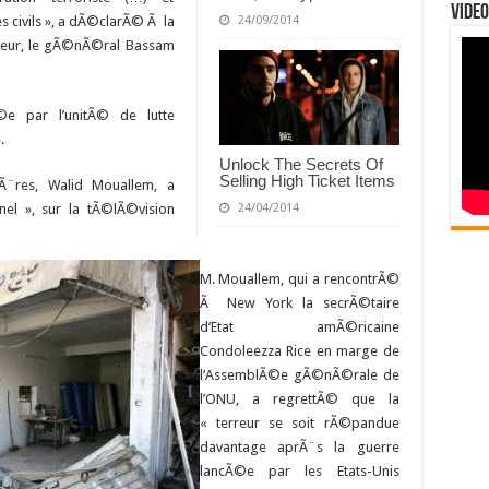
Video
24/09/2014
s civils », a dÃ©clarÃ© Ã la
©rieur, le gÃ©nÃ©ral Bassam
©e par l’unitÃ© de lutte
.
Unlock The Secrets Of
Selling High Ticket Items
gÃ¨res, Walid Mouallem, a
nel », sur la tÃ©lÃ©vision
24/04/2014
M. Mouallem, qui a rencontrÃ©
Ã New York la secrÃ©taire
d’Etat amÃ©ricaine
Condoleezza Rice en marge de
l’AssemblÃ©e gÃ©nÃ©rale de
l’ONU, a regrettÃ© que la
« terreur se soit rÃ©pandue
davantage aprÃ¨s la guerre
lancÃ©e par les Etats-Unis