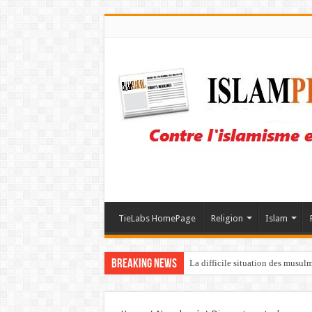
TieLabs HomePage
Religion
Islam
Breaking News
La difficile situation des musul