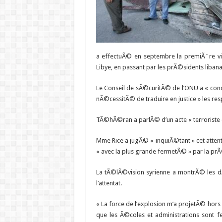
a effectuÃ© en septembre la premiÃ¨re visi
Libye, en passant par les prÃ©sidents libana
Le Conseil de sÃ©curitÃ© de l’ONU a « con
nÃ©cessitÃ© de traduire en justice » les re
TÃ©hÃ©ran a parlÃ© d’un acte « terroriste
Mme Rice a jugÃ© « inquiÃ©tant » cet atte
« avec la plus grande fermetÃ© » par la pr
La tÃ©lÃ©vision syrienne a montrÃ© les 
l’attentat.
« La force de l’explosion m’a projetÃ© hors d
que les Ã©coles et administrations sont 