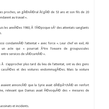
es proches, un gÃ©nÃ©ral Ã¢gÃ© de 53 ans et son fils de 20
daient au travail ».
depuis les annÃ©es 1980, Ã l’Ã©poque oÃ¹ des attentats sanglants
s.
si condamnÃ© l’attentat « avec force ». Leur chef en exil, Ali
un acte qui « pourrait Ãªtre l’oeuvre de groupuscules
t entre services de sÃ©curitÃ© ».
Ã s’approcher plus tard du lieu de l’attentat, ont vu des gens
es cassÃ©es et des voitures endommagÃ©es. Mais la voiture
s avaient annoncÃ© que la Syrie avait dÃ©pÃªchÃ© en renfort
mune, relevant que Damas avait Ã©voquÃ© des « mesures de
assinats et incidents.