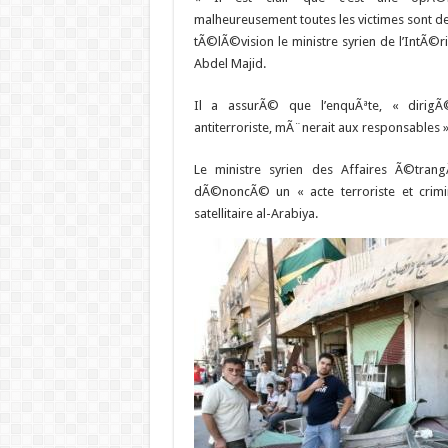
malheureusement toutes les victimes sont de
tÃ©lÃ©vision le ministre syrien de l’IntÃ
Abdel Majid.
Il a assurÃ© que l’enquÃªte, « dirigÃ
antiterroriste, mÃ¨nerait aux responsables »
Le ministre syrien des Affaires Ã©tran
dÃ©noncÃ© un « acte terroriste et crimi
satellitaire al-Arabiya.