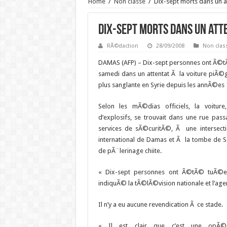
Home
/
Non classé
/
Dix-sept morts dans un 
Dix-sept morts dans un at
RÃ©daction
28/09/2008
Non clas
DAMAS (AFP) – Dix-sept personnes ont Ã©
samedi dans un attentat Ã la voiture piÃ©
plus sanglante en Syrie depuis les annÃ©es 
Selon les mÃ©dias officiels, la voitur
d’explosifs, se trouvait dans une rue pas
services de sÃ©curitÃ©, Ã une intersec
international de Damas et Ã la tombe de S
de pÃ¨lerinage chiite.
« Dix-sept personnes ont Ã©tÃ© tuÃ©e
indiquÃ© la tÃ©lÃ©vision nationale et l’age
Il n’y a eu aucune revendication Ã ce stade.
« Il est clair que c’est une opÃ©ra