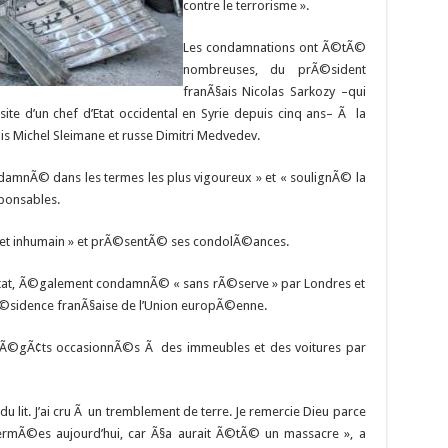
contre le terrorisme ».
Les condamnations ont Ã©tÃ©
nombreuses, du prÃ©sident
franÃ§ais Nicolas Sarkozy –qui
te d’un chef d’Etat occidental en Syrie depuis cinq ans– Ã la
is Michel Sleimane et russe Dimitri Medvedev.
damnÃ© dans les termes les plus vigoureux » et « soulignÃ© la
sponsables.
 et inhumain » et prÃ©sentÃ© ses condolÃ©ances.
ntat, Ã©galement condamnÃ© « sans rÃ©serve » par Londres et
Ã©sidence franÃ§aise de l’Union europÃ©enne.
dÃ©gÃ¢ts occasionnÃ©s Ã des immeubles et des voitures par
u lit. J’ai cru Ã un tremblement de terre. Je remercie Dieu parce
fermÃ©es aujourd’hui, car Ã§a aurait Ã©tÃ© un massacre », a