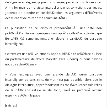
dialogue interreligieux, je prends un risque, j’accepte non de renoncer
Ã ma foi, mais de me laisser interpeller par les convictions des autres.
J’accepte de prendre en considÃ©ration les arguments diffÃ©rents
des miens et de ceux de ma communautÃ© ».
La publication de ce discours prononcÃ© Ã une date non
prÃ©cisÃ©e intervient quelques jours aprÃ¨s celle d’un texte du pape
BenoÃ®t XVI semblant mettre en doute la validitÃ© du dialogue
interreligieux.
Ce texte est une brÃ¨ve lettre du pape publiÃ©e en prÃ©face du livre
du parlementaire de droite Marcello Pera « Pourquoi nous devons
nous dire chrÃ©tiens ».
« Vous expliquez avec une grande clartÃ© qu’un dialogue
interreligieux au sens strict du mot n’est pas possible, alors que le
dialogue interculturel, approfondissant les consÃ©quences culturelles
de la dÃ©cision religieuse de fond, s’avÃ¨re particuliÃ¨rement
urgent », a Ã©crit le pape.
[ratings]