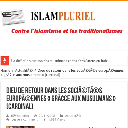
La difficile situation des musulmans et des chrÃ©tiens en Inde
Home
/
ActualitÃ©
/
Dieu de retour dans les sociÃ©tÃ©s europÃ©ennes
« grÃ¢ce aux musulmans » (cardinal)
Dieu de retour dans les sociÃ©tÃ©s
europÃ©ennes « grÃ¢ce aux musulmans »
(cardinal)
RÃ©daction
29/11/2008
ActualitÃ©
Leave a comment
1,689 Views