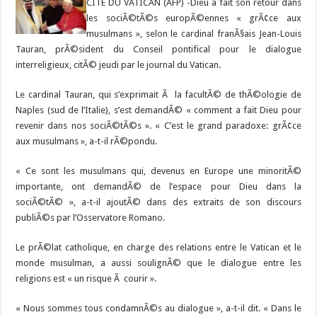
CITE DU VATICAN (AFP) -Dieu a fait son retour dans
les sociÃ©tÃ©s europÃ©ennes « grÃ¢ce aux
musulmans », selon le cardinal franÃ§ais Jean-Louis
Tauran, prÃ©sident du Conseil pontifical pour le dialogue
interreligieux, citÃ© jeudi par le journal du Vatican.
Le cardinal Tauran, qui s’exprimait Ã la facultÃ© de thÃ©ologie de
Naples (sud de l’Italie), s’est demandÃ© « comment a fait Dieu pour
revenir dans nos sociÃ©tÃ©s ». « C’est le grand paradoxe: grÃ¢ce
aux musulmans », a-t-il rÃ©pondu.
« Ce sont les musulmans qui, devenus en Europe une minoritÃ©
importante, ont demandÃ© de l’espace pour Dieu dans la
sociÃ©tÃ© », a-t-il ajoutÃ© dans des extraits de son discours
publiÃ©s par l’Osservatore Romano.
Le prÃ©lat catholique, en charge des relations entre le Vatican et le
monde musulman, a aussi soulignÃ© que le dialogue entre les
religions est « un risque Ã courir ».
« Nous sommes tous condamnÃ©s au dialogue », a-t-il dit. « Dans le