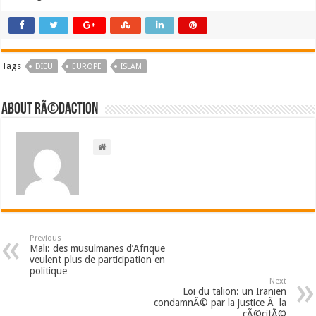
Tags
DIEU
EUROPE
ISLAM
About RÃ©daction
Previous
Mali: des musulmanes d’Afrique
veulent plus de participation en
politique
Next
Loi du talion: un Iranien
condamnÃ© par la justice Ã la
cÃ©citÃ©