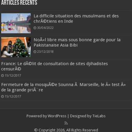
Articles récents
La difficile situation des musulmans et des
chrÃ©tiens en Inde
30/04/2022
NoÃ«l libre mais sous bonne garde pour la
Pakistanaise Asia Bibi
23/12/2018
France: Le dÃ©lit de consultation de sites djihadistes
censurÃ©
15/12/2017
Fermeture de la mosquÃ©e Sounna Ã Marseille, le Â« test Â»
de la grande priÃ¨re
15/12/2017
Powered by
WordPress
| Designed by
TieLabs
© Copyright 2026, All Rights Reserved