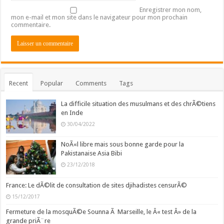
Enregistrer mon nom,
mon e-mail et mon site dans le navigateur pour mon prochain
commentaire.
Recent
Popular
Comments
Tags
La difficile situation des musulmans et des chrÃ©tiens
en Inde
30/04/2022
NoÃ«l libre mais sous bonne garde pour la
Pakistanaise Asia Bibi
23/12/2018
France: Le dÃ©lit de consultation de sites djihadistes censurÃ©
15/12/2017
Fermeture de la mosquÃ©e Sounna Ã Marseille, le Â« test Â» de la
grande priÃ¨re