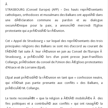
Â
STRASBOURG (Conseil Europe) (AFP) –
Des hauts reprÃ©sentants
catholiques, orthodoxes et musulmans des Balkans ont appelÃ© dans
une dÃ©claration commune au pardon et au dialogue
oecumÃ©nique pour la paix, a annoncÃ© mercredi l’Eglise
protestante qui a prÃ©sidÃ© la rÃ©union.
Cet « Appel de Strasbourg » sur lequel des reprÃ©sentants des trois
principales religions des Balkans se sont mis d’accord au courant de
l’Ã©tÃ© fait suite Ã leur rÃ©union en juin au Conseil de l’Europe Ã
Strasbourg, a prÃ©cisÃ© lors d’un point presse Jean-FranÃ§ois
Collange, prÃ©sident du conseil de l’Union des Ã©glises protestantes
d’Alsace et de Lorraine (Epal).
L’Epal avait prÃ©sidÃ© la rÃ©union en tant que « confession neutre,
qui n’Ã©tait pas partie prenante aux conflits » des Balkans, a
prÃ©cisÃ© M. Collange.
Le texte reconnaÃ®t « que la religion a Ã©tÃ© mobilisÃ©e Ã des
fins politiques et a contribuÃ© aux conflits » qui ont ravagÃ© la