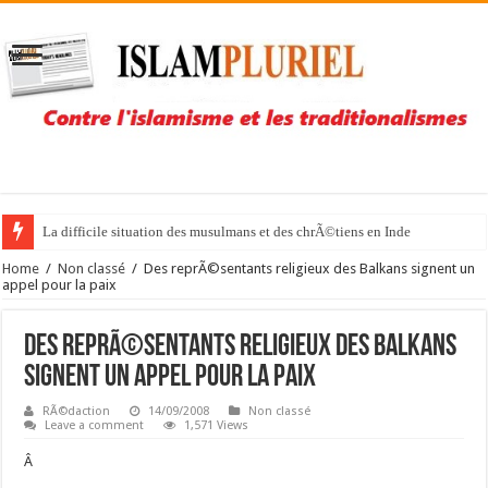
La difficile situation des musulmans et des chrÃ©tiens en Inde
Home
/
Non classé
/
Des reprÃ©sentants religieux des Balkans signent un
appel pour la paix
Des reprÃ©sentants religieux des Balkans
signent un appel pour la paix
RÃ©daction
14/09/2008
Non classé
Leave a comment
1,571 Views
Â