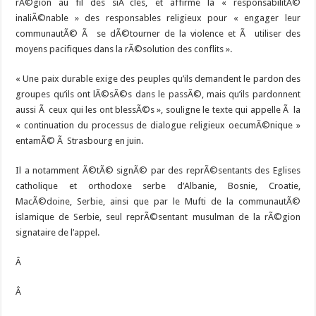
rÃ©gion au fil des siÃ¨cles, et affirme la « responsabilitÃ©
inaliÃ©nable » des responsables religieux pour « engager leur
communautÃ© Ã se dÃ©tourner de la violence et Ã utiliser des
moyens pacifiques dans la rÃ©solution des conflits ».
« Une paix durable exige des peuples qu’ils demandent le pardon des
groupes qu’ils ont lÃ©sÃ©s dans le passÃ©, mais qu’ils pardonnent
aussi Ã ceux qui les ont blessÃ©s », souligne le texte qui appelle Ã la
« continuation du processus de dialogue religieux oecumÃ©nique »
entamÃ© Ã Strasbourg en juin.
Il a notamment Ã©tÃ© signÃ© par des reprÃ©sentants des Eglises
catholique et orthodoxe serbe d’Albanie, Bosnie, Croatie,
MacÃ©doine, Serbie, ainsi que par le Mufti de la communautÃ©
islamique de Serbie, seul reprÃ©sentant musulman de la rÃ©gion
signataire de l’appel.
Â
Â