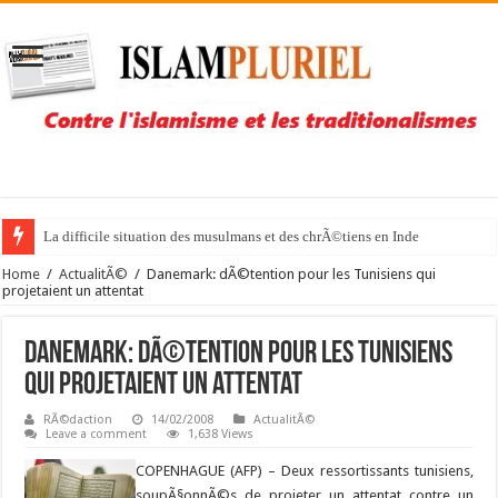
La difficile situation des musulmans et des chrÃ©tiens en Inde
Home
/
ActualitÃ©
/
Danemark: dÃ©tention pour les Tunisiens qui
projetaient un attentat
Danemark: dÃ©tention pour les Tunisiens
qui projetaient un attentat
RÃ©daction
14/02/2008
ActualitÃ©
Leave a comment
1,638 Views
COPENHAGUE (AFP) – Deux ressortissants tunisiens,
soupÃ§onnÃ©s de projeter un attentat contre un