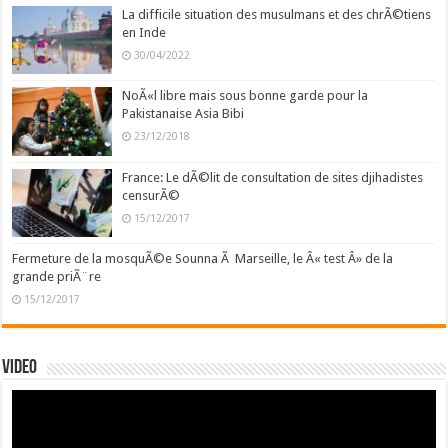
La difficile situation des musulmans et des chrÃ©tiens
en Inde
30/04/2022
NoÃ«l libre mais sous bonne garde pour la
Pakistanaise Asia Bibi
23/12/2018
France: Le dÃ©lit de consultation de sites djihadistes
censurÃ©
15/12/2017
Fermeture de la mosquÃ©e Sounna Ã Marseille, le Â« test Â» de la
grande priÃ¨re
15/12/2017
Video