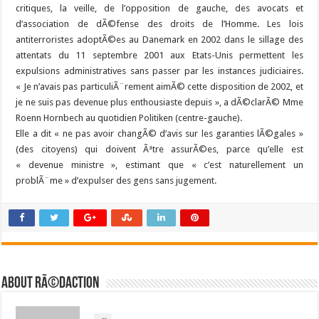
critiques, la veille, de l’opposition de gauche, des avocats et
d’association de dÃ©fense des droits de l’Homme. Les lois
antiterroristes adoptÃ©es au Danemark en 2002 dans le sillage des
attentats du 11 septembre 2001 aux Etats-Unis permettent les
expulsions administratives sans passer par les instances judiciaires.
« Je n’avais pas particuliÃ¨rement aimÃ© cette disposition de 2002, et
je ne suis pas devenue plus enthousiaste depuis », a dÃ©clarÃ© Mme
Roenn Hornbech au quotidien Politiken (centre-gauche).
Elle a dit « ne pas avoir changÃ© d’avis sur les garanties lÃ©gales »
(des citoyens) qui doivent Ãªtre assurÃ©es, parce qu’elle est
« devenue ministre », estimant que « c’est naturellement un
problÃ¨me » d’expulser des gens sans jugement.
About RÃ©daction