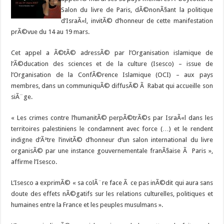
Salon du livre de Paris, dÃ©nonÃ§ant la politique
d’IsraÃ«l, invitÃ© d’honneur de cette manifestation
prÃ©vue du 14 au 19 mars.
Cet appel a Ã©tÃ© adressÃ© par l’Organisation islamique de
l’Ã©ducation des sciences et de la culture (Isesco) – issue de
l’Organisation de la ConfÃ©rence Islamique (OCI) – aux pays
membres, dans un communiquÃ© diffusÃ© Ã Rabat qui accueille son
siÃ¨ge.
« Les crimes contre l’humanitÃ© perpÃ©trÃ©s par IsraÃ«l dans les
territoires palestiniens le condamnent avec force (…) et le rendent
indigne d’Ãªtre l’invitÃ© d’honneur d’un salon international du livre
organisÃ© par une instance gouvernementale franÃ§aise Ã Paris »,
affirme l’Isesco.
L’Isesco a exprimÃ© « sa colÃ¨re face Ã ce pas inÃ©dit qui aura sans
doute des effets nÃ©gatifs sur les relations culturelles, politiques et
humaines entre la France et les peuples musulmans ».