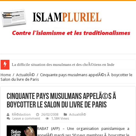
La difficile situation des musulmans et des chrÃ©tiens en Inde
Home
/
ActualitÃ©
/
Cinquante pays musulmans appelÃ©s Ã boycotter le
Salon du livre de Paris
Cinquante pays musulmans appelÃ©s Ã
boycotter le Salon du livre de Paris
RÃ©daction
26/02/2008
ActualitÃ©
Leave a comment
1,584 Views
RABAT (AFP) –
Une organisation panislamique a
appelÃ© mardi ses 50 pays membres Ã boycotter le