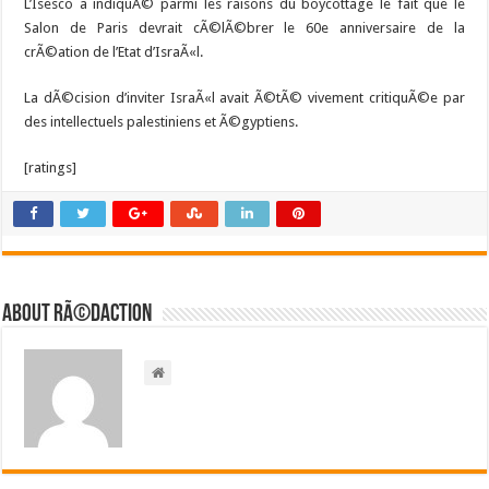
L’Isesco a indiquÃ© parmi les raisons du boycottage le fait que le
Salon de Paris devrait cÃ©lÃ©brer le 60e anniversaire de la
crÃ©ation de l’Etat d’IsraÃ«l.
La dÃ©cision d’inviter IsraÃ«l avait Ã©tÃ© vivement critiquÃ©e par
des intellectuels palestiniens et Ã©gyptiens.
[ratings]
About RÃ©daction