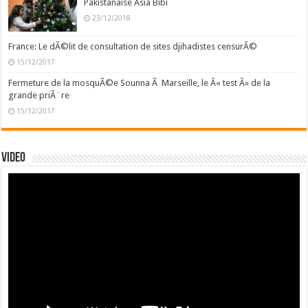
Pakistanaise Asia Bibi
23/12/2018
France: Le dÃ©lit de consultation de sites djihadistes censurÃ©
15/12/2017
Fermeture de la mosquÃ©e Sounna Ã Marseille, le Â« test Â» de la
grande priÃ¨re
15/12/2017
Video