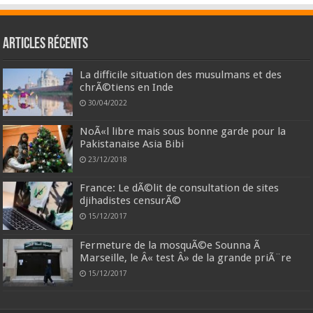
Articles récents
La difficile situation des musulmans et des
chrÃ©tiens en Inde
30/04/2022
NoÃ«l libre mais sous bonne garde pour la
Pakistanaise Asia Bibi
23/12/2018
France: Le dÃ©lit de consultation de sites
djihadistes censurÃ©
15/12/2017
Fermeture de la mosquÃ©e Sounna Ã
Marseille, le Â« test Â» de la grande priÃ¨re
15/12/2017