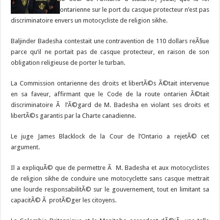
ontarienne sur le port du casque protecteur n’est pas
discriminatoire envers un motocycliste de religion sikhe.
Baljinder Badesha contestait une contravention de 110 dollars reÃ§ue
parce qu’il ne portait pas de casque protecteur, en raison de son
obligation religieuse de porter le turban.
La Commission ontarienne des droits et libertÃ©s Ã©tait intervenue
en sa faveur, affirmant que le Code de la route ontarien Ã©tait
discriminatoire Ã l’Ã©gard de M. Badesha en violant ses droits et
libertÃ©s garantis par la Charte canadienne.
Le juge James Blacklock de la Cour de l’Ontario a rejetÃ© cet
argument.
Il a expliquÃ© que de permettre Ã M. Badesha et aux motocyclistes
de religion sikhe de conduire une motocyclette sans casque mettrait
une lourde responsabilitÃ© sur le gouvernement, tout en limitant sa
capacitÃ© Ã protÃ©ger les citoyens.