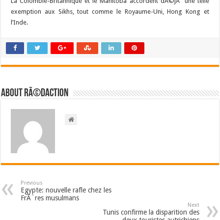
La Colombie-Britannique et le Manitoba accordent dÃ©jÃ une telle
exemption aux Sikhs, tout comme le Royaume-Uni, Hong Kong et
l’Inde.
About RÃ©daction
Previous
Egypte: nouvelle rafle chez les
FrÃ¨res musulmans
Next
Tunis confirme la disparition des