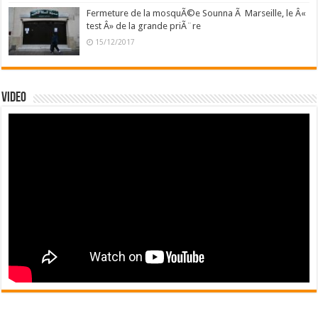
Fermeture de la mosquÃ©e Sounna Ã Marseille, le Â«
test Â» de la grande priÃ¨re
15/12/2017
Video