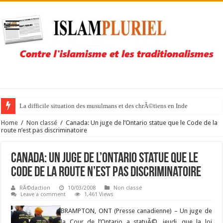
La difficile situation des musulmans et des chrÃ©tiens en Inde
Home
/
Non classé
/
Canada: Un juge de l’Ontario statue que le Code de la
route n’est pas discriminatoire
Canada: Un juge de l’Ontario statue que le
Code de la route n’est pas discriminatoire
RÃ©daction
10/03/2008
Non classé
Leave a comment
1,461 Views
BRAMPTON, ONT (Presse canadienne) – Un juge de
la Cour de l’Ontario a statuÃ©, jeudi, que la loi