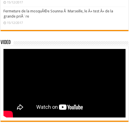
15/12/2017
Fermeture de la mosquÃ©e Sounna Ã Marseille, le Â« test Â» de la
grande priÃ¨re
15/12/2017
Video