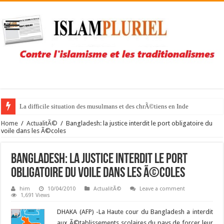
La difficile situation des musulmans et des chrÃ©tiens en Inde
Home
/
ActualitÃ©
/
Bangladesh: la justice interdit le port obligatoire du
voile dans les Ã©coles
Bangladesh: la justice interdit le port
obligatoire du voile dans les Ã©coles
him
10/04/2010
ActualitÃ©
Leave a comment
1,691 Views
DHAKA (AFP) -La Haute cour du Bangladesh a interdit
aux Ã©tablissements scolaires du pays de forcer leur