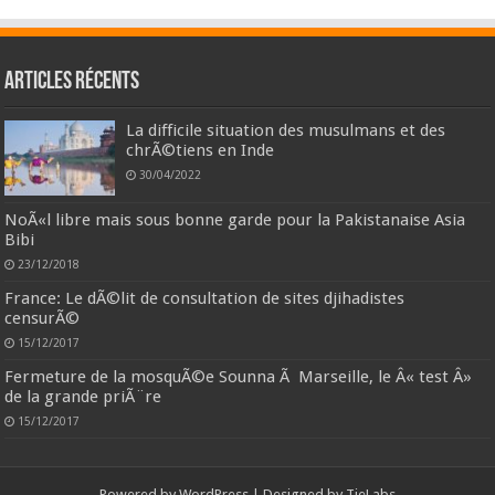
Articles récents
La difficile situation des musulmans et des
chrÃ©tiens en Inde
30/04/2022
NoÃ«l libre mais sous bonne garde pour la Pakistanaise Asia
Bibi
23/12/2018
France: Le dÃ©lit de consultation de sites djihadistes
censurÃ©
15/12/2017
Fermeture de la mosquÃ©e Sounna Ã Marseille, le Â« test Â»
de la grande priÃ¨re
15/12/2017
Powered by
WordPress
| Designed by
TieLabs