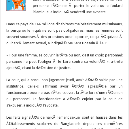
personnel fÃ©minin Ã porter le voile ou le foulard
islamique, a indiquÃ© vendredi une avocate.
Dans ce pays de 144 millions d’habitants majoritairement mulsulmans,
la burqa ou le niqab ne sont pas obligatoires, mais les femmes sont
souvent soumises Ã des pressions pour le porter, ce qui Ã©quivaut Ã
du harcÃ¨lement sexuel, a indiquÃ© Me Sara Hossain Ã l’AFP.
« Pour une femme, se couvrir la tÃªte ou non, c’est un choix personnel;
personne ne peut l’obliger Ã le faire contre sa volontÃ© », a-t-elle
ajoutÃ©, citant la dÃ©cision de justice.
La cour, qui a rendu son jugement jeudi, avait Ã©tÃ© saisie par une
institutrice. Celle-ci affirmait avoir Ã©tÃ© agressÃ©e par un
fonctionnaire pour ne pas s’Ãªtre couvert la tÃªte lors d’une rÃ©union
du personnel. Le fonctionnaire a Ã©tÃ© enjoint par la cour de
s’excuser, a indiquÃ© l’avocate.
Les faits signalÃ©s de harcÃ¨lement sexuel sont en hausse dans les
Ã©tablissements scolaires du Bangladesh depuis ces derniÃ¨res