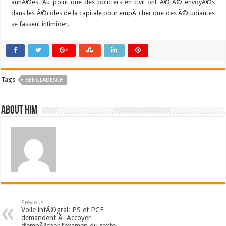
annÃ©es. Au point que des policiers en civil ont Ã©tÃ© envoyÃ©s
dans les Ã©coles de la capitale pour empÃªcher que des Ã©tudiantes
se fassent intimider.
Tags
BENGLADESCH
About him
Previous
Voile intÃ©gral: PS et PCF
demandent Ã Accoyer